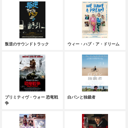
叛逆のサウンドトラック
ウィー・ハブ・ア・ドリーム
プリミティヴ・ウォー 恐竜戦
白パンと独裁者
争