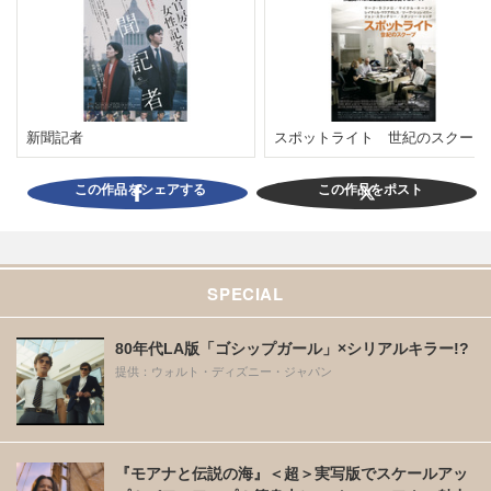
新聞記者
スポットライト 世紀のスクープ
この作品をシェアする
この作品をポスト
SPECIAL
80年代LA版「ゴシップガール」×シリアルキラー!?
提供：ウォルト・ディズニー・ジャパン
『モアナと伝説の海』＜超＞実写版でスケールアッ