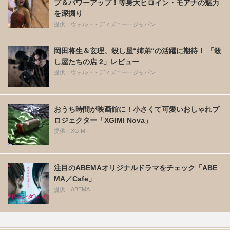
プ＆パワーアップ！等身大ヒロイン・モアナの魅力
を深掘り
提供：ウォルト・ディズニー・ジャパン
岡田将生＆玄理、殺し屋“姉弟“の活躍に期待！ 「殺
し屋たちの店 2」レビュー
提供：ウォルト・ディズニー・ジャパン
おうち時間が映画館に！小さくて可愛いおしゃれプ
ロジェクター「XGIMI Nova」
提供：XGIMI
注目のABEMAオリジナルドラマをチェック「ABE
MA／Cafe」
提供：ABEMA