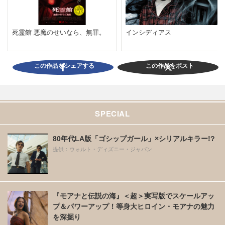
死霊館 悪魔のせいなら、無罪。
インシディアス
この作品をシェアする
この作品をポスト
SPECIAL
80年代LA版「ゴシップガール」×シリアルキラー!?
提供：ウォルト・ディズニー・ジャパン
『モアナと伝説の海』＜超＞実写版でスケールアッ
プ＆パワーアップ！等身大ヒロイン・モアナの魅力
を深掘り