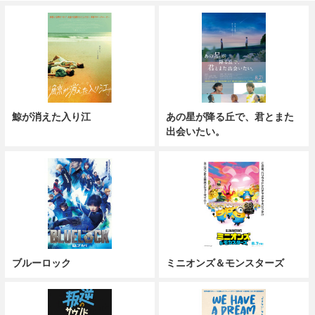
鯨が消えた入り江
あの星が降る丘で、君とまた
出会いたい。
ブルーロック
ミニオンズ＆モンスターズ