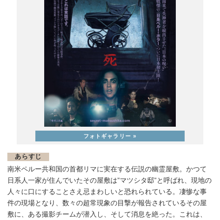
あらすじ
南米ペルー共和国の首都リマに実在する伝説の幽霊屋敷。かつて
日系人一家が住んでいたその屋敷は”マツシタ邸”と呼ばれ、現地の
人々に口にすることさえ忌まわしいと恐れられている。凄惨な事
件の現場となり、数々の超常現象の目撃が報告されているその屋
敷に、ある撮影チームが潜入し、そして消息を絶った。これは、