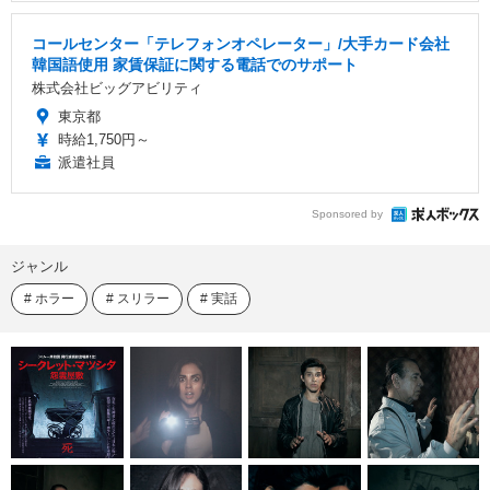
コールセンター「テレフォンオペレーター」/大手カード会社
韓国語使用 家賃保証に関する電話でのサポート
株式会社ビッグアビリティ
東京都
時給1,750円～
派遣社員
Sponsored by
ジャンル
ホラー
スリラー
実話