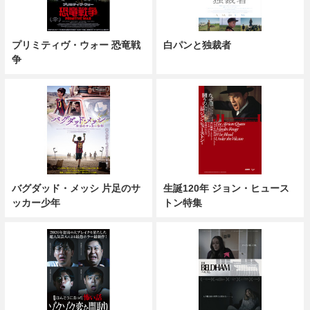
プリミティヴ・ウォー 恐竜戦
白パンと独裁者
争
バグダッド・メッシ 片足のサ
生誕120年 ジョン・ヒュース
ッカー少年
トン特集