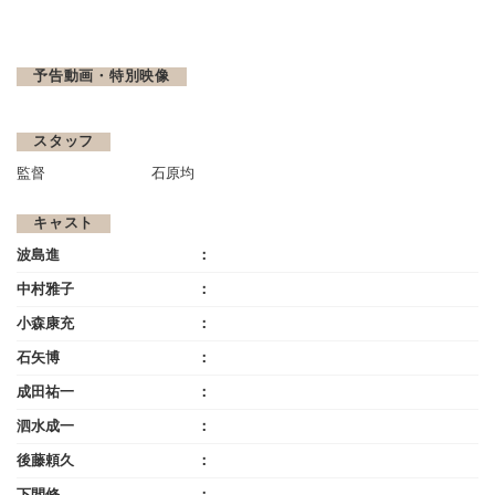
予告動画・特別映像
スタッフ
監督
石原均
キャスト
波島進
中村雅子
小森康充
石矢博
成田祐一
泗水成一
後藤頼久
下間修