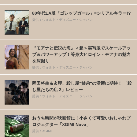
80年代LA版「ゴシップガール」×シリアルキラー!?
提供：ウォルト・ディズニー・ジャパン
『モアナと伝説の海』＜超＞実写版でスケールアッ
プ＆パワーアップ！等身大ヒロイン・モアナの魅力
を深掘り
提供：ウォルト・ディズニー・ジャパン
岡田将生＆玄理、殺し屋“姉弟“の活躍に期待！ 「殺
し屋たちの店 2」レビュー
提供：ウォルト・ディズニー・ジャパン
おうち時間が映画館に！小さくて可愛いおしゃれプ
ロジェクター「XGIMI Nova」
提供：XGIMI