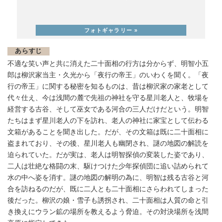
あらすじ
不適な笑い声と共に消えた二十面相の行方は分からず、明智小五
郎は柳沢家当主・久光から「夜行の帝王」のいわくを聞く。「夜
行の帝王」に関する秘密を知るものは、昔は柳沢家の家老として
代々仕え、今は浅間の麓で先祖の神社を守る星川老人と、牧場を
経営する古谷、そして巫女である河合の三人だけだという。明智
たちはまず星川老人の下を訪れ、老人の神社に家宝として伝わる
文箱があることを聞き出した。だが、その文箱は既に二十面相に
盗まれており、その後、星川老人も幽閉され、謎の地図の解読を
迫られていた。だが実は、老人は明智探偵の変装した姿であり、
二人は壮絶な格闘の末、駆けつけた少年探偵団に追い詰められて
水の中へ姿を消す。謎の地図の解明の為に、明智は残る古谷と河
合を訪ねるのだが、既に二人とも二十面相にさらわれてしまった
後だった。柳沢の娘・雪子も誘拐され、二十面相は人質の命と引
き換えにウラン鉱の場所を教えるよう脅迫。その対決場所を浅間