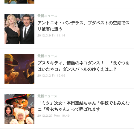
最新ニュース
アントニオ・バンデラス、ブダペストの空港でス
リ被害に遭う
2012.3.9 Fri 11:14
最新ニュース
プス＆キティ、情熱のネコダンス！ 『長ぐつを
はいたネコ』ダンスバトルのゆくえは…？
2012.3.2 Fri 15:05
最新ニュース
「ミタ」次女・本田望結ちゃん「学校でもみんな
に『希衣ちゃん』って呼ばれます」
2012.2.27 Mon 16:49