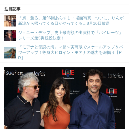
注目記事
「風、薫る」第96回あらすじ・場面写真 ついに、りんが
新潟から帰ってくる日がやってくる…8月10日放送
ジョニー・デップ、史上最高額の出演料で『パイレーツ』
シリーズ第5弾続投決定！
『モアナと伝説の海』＜超＞実写版でスケールアップ＆パ
ワーアップ！等身大ヒロイン・モアナの魅力を深掘り【P
R】