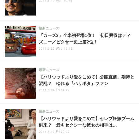
2011.8.15 Mon 10:44
最新ニュース
『カーズ2』全米初登場1位！ 初日興収はディ
ズニー／ピクサー史上第2位！
2011.6.29 Wed 13:12
最新ニュース
【ハリウッドより愛をこめて】公開直前、期待と
混乱？ ゆれる『ハリポタ』ファン
2011.6.24 Fri 14:47
最新ニュース
【ハリウッドより愛をこめて】セレブ妊娠ブーム
到来？ 最もセクシーな彼女の相手は…
2011.6.17 Fri 20:02