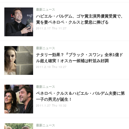
最新ニュース
ハビエル・バルデム、ゴヤ賞主演男優賞受賞で、
賞を妻ペネロペ・クルスと愛息に捧げる
2011.2.17 Thu 11:27
最新ニュース
ナタリー効果？『ブラック・スワン』全米1億ド
ル超え確実！オスカー候補は軒並み好調
2011.2.10 Thu 13:27
最新ニュース
ペネロペ・クルス＆ハビエル・バルデム夫妻に第
一子の男児が誕生！
2011.1.27 Thu 10:32
最新ニュース