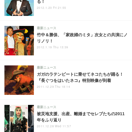
る！
2012.1.20 Fri 21:55
最新ニュース
竹中＆勝俣、「家政婦のミタ」次女との共演にノ
リノリ！
2012.1.19 Thu 13:39
最新ニュース
ガガのラテンビートに乗せてネコたちが踊る！
『長ぐつをはいたネコ』特別映像が到着
2011.12.29 Thu 18:14
最新ニュース
被災地支援、出産、離婚までセレブたちの2011
年をふり返り
2011.12.28 Wed 11:57