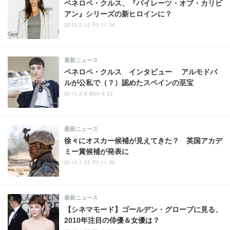
ペネロペ・クルス、『パイレーツ・オブ・カリビ
アン』シリーズの新ヒロインに？
2010.2.12 Fri 11:34
最新ニュース
ペネロペ・クルス インタビュー アルモドバ
ルが公私で（？）認めたスペインの至宝
2010.2.8 Mon 9:22
最新ニュース
徐々にオスカー候補が見えてきた？ 英国アカデ
ミー賞候補が発表に
2010.1.22 Fri 11:36
最新ニュース
【シネマモード】ゴールデン・グローブに見る、
2010年注目の俳優＆女優は？