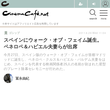
search
menu
※本サイトはアフィリエイト広告を利用しています
2011.6.29 Wed 11:04
ゴシップ
スペインにウォーク・オブ・フェイム誕生。
ペネロペ＆ハビエル夫妻らが出席
今月27日、スペイン版のウォーク・オブ・フェイムが首都マドリ
ッドに誕生し、ペネロペ・クルス＆ハビエル・バルデム夫妻をは
じめ、スペインを代表する映画関係者25人の名前が刻まれた星型
のプレート除幕セレモニーが行われた。
冨永由紀
冨永由紀