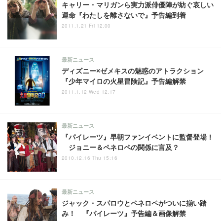
キャリー・マリガンら実力派俳優陣が紡ぐ哀しい
運命『わたしを離さないで』予告編到着
2011.1.21 Fri 12:00
最新ニュース
ディズニー×ゼメキスの魅惑のアトラクション
『少年マイロの火星冒険記』予告編解禁
2011.1.12 Wed 12:17
最新ニュース
『パイレーツ』早朝ファンイベントに監督登場！
ジョニー＆ペネロペの関係に言及？
2010.12.16 Thu 15:16
最新ニュース
ジャック・スパロウとペネロペがついに揃い踏
み！ 『パイレーツ』予告編＆画像解禁