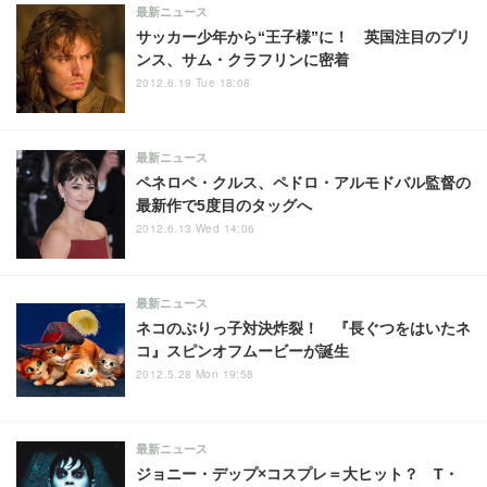
最新ニュース
サッカー少年から“王子様”に！ 英国注目のプリ
ンス、サム・クラフリンに密着
2012.6.19 Tue 18:08
最新ニュース
ペネロペ・クルス、ペドロ・アルモドバル監督の
最新作で5度目のタッグへ
2012.6.13 Wed 14:06
最新ニュース
ネコのぶりっ子対決炸裂！ 『長ぐつをはいたネ
コ』スピンオフムービーが誕生
2012.5.28 Mon 19:58
最新ニュース
ジョニー・デップ×コスプレ＝大ヒット？ T・