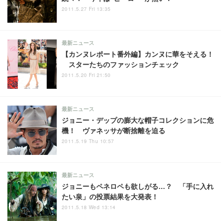
2011.5.27 Fri 13:35
最新ニュース
【カンヌレポート番外編】カンヌに華をそえる！
スターたちのファッションチェック
2011.5.20 Fri 21:50
最新ニュース
ジョニー・デップの膨大な帽子コレクションに危
機！ ヴァネッサが断捨離を迫る
2011.5.19 Thu 10:57
最新ニュース
ジョニーもペネロペも欲しがる…？ 「手に入れ
たい泉」の投票結果を大発表！
2011.5.18 Wed 13:14