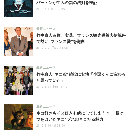
バートンが生みの親の法則を検証
2012.5.1 Tue 20:26
最新ニュース
竹中直人＆蜷川実花、フランス観光親善大使就任
で熱い“フランス愛”を激白
2012.3.21 Wed 14:05
最新ニュース
竹中直人“ネコ役”続投に安堵「小栗くんに変わる
と思っていた」
2012.3.18 Sun 15:40
最新ニュース
ネコ好きもイヌ好きも虜にしてしまう!? “長ぐ
つをはいたネコ”プスのネコたる魅力
2012.3.16 Fri 23:00