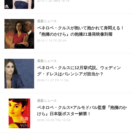
2010.1.20 Wed 18:18
最新ニュース
ペネロペ・クルスが抱いて抱かれて身悶える！
『抱擁のかけら』の抱擁21連発映像到着
2010.1.15 Fri 22:44
最新ニュース
ペネロペ・クルスに12月挙式説。ウェディン
グ・ドレスはバレンシアガ担当か？
2009.11.27 Fri 11:26
最新ニュース
ペネロペ・クルス×アルモドバル監督『抱擁のか
けら』日本版ポスター解禁！
2009.10.22 Thu 10:46