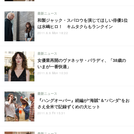
最新ニュース
和製ジャック・スパロウを演じてほしい俳優1位
は水嶋ヒロ！ キムタクらもランクイン
2011.6.6 Mon 18:22
最新ニュース
女優業再開のヴァネッサ・パラディ、「38歳の
いまが一番快適」
2011.6.6 Mon 10:30
最新ニュース
『ハングオーバー』続編が“海賊”＆“パンダ”をお
さえ全米で記録ずくめの大ヒット
2011.6.3 Fri 15:31
最新ニュース