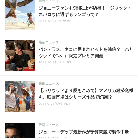
最新ニュース
ジョニーファンも9割以上が納得！ ジャック・
スパロウに通ずるランゴって？
2011.10.21 Fri 22:20
最新ニュース
バンデラス、ネコに囲まれヒットを確信？ ハリ
ウッドで“ネコ”限定プレミア開催
2011.10.14 Fri 21:57
最新ニュース
【ハリウッドより愛をこめて】アメリカ経済危機
も、映画市場はシリーズ作品で好調!?
2011.9.21 Wed 16:11
最新ニュース
ジョニー・デップ最新作が予算問題で製作中断