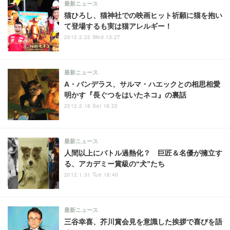
最新ニュース
猫ひろし、猫神社での映画ヒット祈願に猫を抱い
て登場するも実は猫アレルギー！
2012.2.22 Wed 13:27
最新ニュース
A・バンデラス、サルマ・ハエックとの相思相愛
明かす『長ぐつをはいたネコ』の裏話
2012.2.18 Sat 18:23
最新ニュース
人間以上にバトル過熱化？ 巨匠＆名優が擁立す
る、アカデミー賞級の“犬”たち
2012.1.31 Tue 18:40
最新ニュース
三谷幸喜、芥川賞会見を意識した挨拶で喜びを語