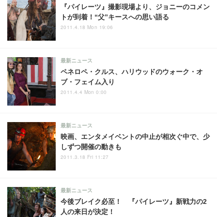
『パイレーツ』撮影現場より、ジョニーのコメン
トが到着！“父”キースへの思い語る
2011.4.18 Mon 19:06
最新ニュース
ペネロペ・クルス、ハリウッドのウォーク・オ
ブ・フェイム入り
2011.4.4 Mon 0:00
最新ニュース
映画、エンタメイベントの中止が相次ぐ中で、少
しずつ開催の動きも
2011.3.18 Fri 11:27
最新ニュース
今後ブレイク必至！ 『パイレーツ』新戦力の2
人の来日が決定！