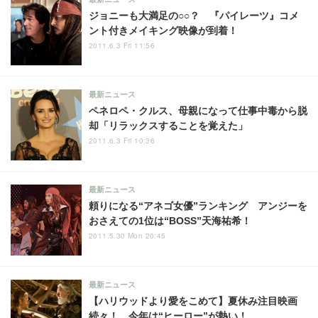
ジョニーも大満足の○○？ 『パイレーツ』コメ
ント付きメイキング映像が到着！
2011.6.3 Fri 11:56
最新ニュース
ペネロペ・クルス、母親になって仕事中毒から脱
却「リラックスすることを覚えた」
2011.6.3 Fri 10:36
最新ニュース
頼りになる“アネゴ女優”ランキング アンジーを
おさえての1位は“BOSS”天海祐希！
2011.5.30 Mon 20:45
最新ニュース
【ハリウッドより愛をこめて】夏休み注目映画
続々！ 今年は“ヒーロー”が熱い！