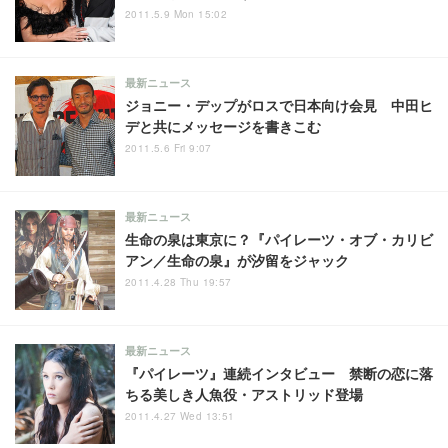
2011.5.9 Mon 15:02
最新ニュース
ジョニー・デップがロスで日本向け会見 中田ヒ
デと共にメッセージを書きこむ
2011.5.6 Fri 9:07
最新ニュース
生命の泉は東京に？『パイレーツ・オブ・カリビ
アン／生命の泉』が汐留をジャック
2011.4.28 Thu 19:57
最新ニュース
『パイレーツ』連続インタビュー 禁断の恋に落
ちる美しき人魚役・アストリッド登場
2011.4.27 Wed 13:51