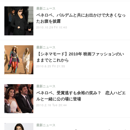
最新ニュース
ペネロペ、バルデムと共にお出かけで大きくなっ
たお腹を披露
2010.10.29 Fri 10:40
最新ニュース
【シネマモード】2010年 映画ファッションのい
ままでとこれから
2010.6.25 Fri 21:55
最新ニュース
ペネロペ、受賞逃すも余裕の笑み？ 恋人ハビエ
ルと一緒に公の場に登場
2010.2.16 Tue 20:44
最新ニュース