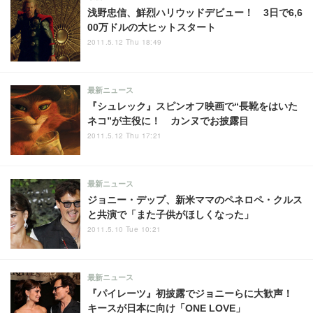
浅野忠信、鮮烈ハリウッドデビュー！ 3日で6,6
00万ドルの大ヒットスタート
2011.5.12 Thu 18:49
最新ニュース
『シュレック』スピンオフ映画で“長靴をはいた
ネコ”が主役に！ カンヌでお披露目
2011.5.12 Thu 17:21
最新ニュース
ジョニー・デップ、新米ママのペネロペ・クルス
と共演で「また子供がほしくなった」
2011.5.10 Tue 10:21
最新ニュース
『パイレーツ』初披露でジョニーらに大歓声！
キースが日本に向け「ONE LOVE」