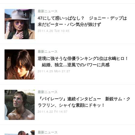
最新ニュース
47にして惑いっぱなし？ ジョニー・デップは
未だピーター・パン気分が抜けず
2011.4.26 Tue 10:45
最新ニュース
逆境に強そうな俳優ランキング1位は水嶋ヒロ！
結婚、独立…逆風でのパワーに共感
2011.4.25 Mon 21:27
最新ニュース
『パイレーツ』連続インタビュー 新鋭サム・ク
ラフリン、シャイな素顔にドキッ！
2011.4.22 Fri 14:57
最新ニュース