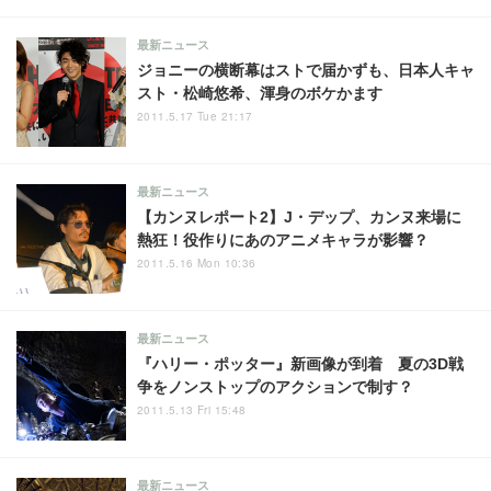
最新ニュース
ジョニーの横断幕はストで届かずも、日本人キャ
スト・松崎悠希、渾身のボケかます
2011.5.17 Tue 21:17
最新ニュース
【カンヌレポート2】J・デップ、カンヌ来場に
熱狂！役作りにあのアニメキャラが影響？
2011.5.16 Mon 10:36
最新ニュース
『ハリー・ポッター』新画像が到着 夏の3D戦
争をノンストップのアクションで制す？
2011.5.13 Fri 15:48
最新ニュース