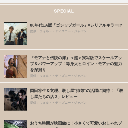
SPECIAL
80年代LA版「ゴシップガール」×シリアルキラー!?
提供：ウォルト・ディズニー・ジャパン
『モアナと伝説の海』＜超＞実写版でスケールアッ
プ＆パワーアップ！等身大ヒロイン・モアナの魅力
を深掘り
提供：ウォルト・ディズニー・ジャパン
岡田将生＆玄理、殺し屋“姉弟“の活躍に期待！ 「殺
し屋たちの店 2」レビュー
提供：ウォルト・ディズニー・ジャパン
おうち時間が映画館に！小さくて可愛いおしゃれプ