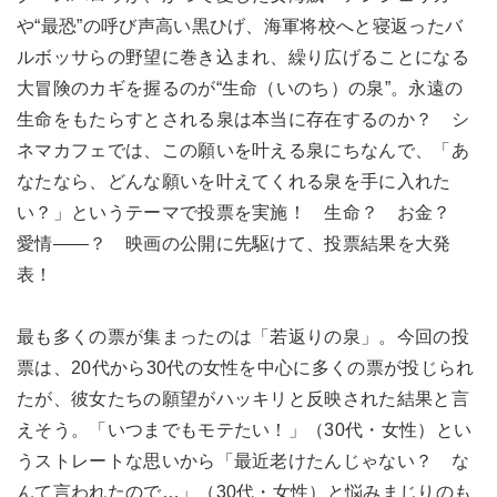
や“最恐”の呼び声高い黒ひげ、海軍将校へと寝返ったバ
ルボッサらの野望に巻き込まれ、繰り広げることになる
大冒険のカギを握るのが“生命（いのち）の泉”。永遠の
生命をもたらすとされる泉は本当に存在するのか？ シ
ネマカフェでは、この願いを叶える泉にちなんで、「あ
なたなら、どんな願いを叶えてくれる泉を手に入れた
い？」というテーマで投票を実施！ 生命？ お金？
愛情——？ 映画の公開に先駆けて、投票結果を大発
表！
最も多くの票が集まったのは「若返りの泉」。今回の投
票は、20代から30代の女性を中心に多くの票が投じられ
たが、彼女たちの願望がハッキリと反映された結果と言
えそう。「いつまでもモテたい！」（30代・女性）とい
うストレートな思いから「最近老けたんじゃない？ な
んて言われたので…」（30代・女性）と悩みまじりのも