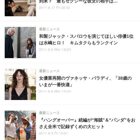
到来？ 最もセクシーな彼女の相手は…
2011.6.17 Fri 20:02
最新ニュース
和製ジャック・スパロウを演じてほしい俳優1位
は水嶋ヒロ！ キムタクらもランクイン
2011.6.6 Mon 18:22
最新ニュース
女優業再開のヴァネッサ・パラディ、「38歳の
いまが一番快適」
2011.6.6 Mon 10:30
最新ニュース
『ハングオーバー』続編が“海賊”＆“パンダ”をお
さえ全米で記録ずくめの大ヒット
2011.6.3 Fri 15:31