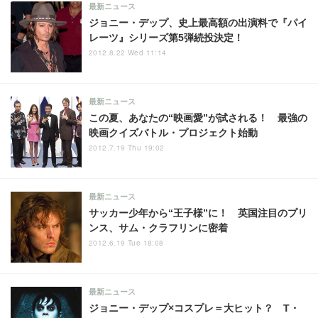
最新ニュース
ジョニー・デップ、史上最高額の出演料で『パイ
レーツ』シリーズ第5弾続投決定！
2012.8.22 Wed 11:14
最新ニュース
この夏、あなたの“映画愛”が試される！ 最強の
映画クイズバトル・プロジェクト始動
2012.7.19 Thu 19:02
最新ニュース
サッカー少年から“王子様”に！ 英国注目のプリ
ンス、サム・クラフリンに密着
2012.6.19 Tue 18:08
最新ニュース
ジョニー・デップ×コスプレ＝大ヒット？ T・