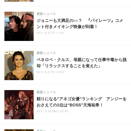
最新ニュース
ジョニーも大満足の○○？ 『パイレーツ』コメ
ント付きメイキング映像が到着！
2011.6.3 Fri 11:56
最新ニュース
ペネロペ・クルス、母親になって仕事中毒から脱
却「リラックスすることを覚えた」
2011.6.3 Fri 10:36
最新ニュース
頼りになる“アネゴ女優”ランキング アンジーを
おさえての1位は“BOSS”天海祐希！
2011.5.30 Mon 20:45