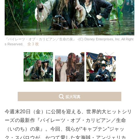
『パイレーツ・オブ・カリビアン／生命の泉』 -(C) Disney Enterprises, Inc. All Right
全 3 枚
s Reserved.
拡大写真
今週末20日（金）に公開を迎える、世界的大ヒットシリ
ーズの最新作『パイレーツ・オブ・カリビアン／生命
（いのち）の泉』。今回、我らが“キャプテン”ジャッ
ク・スパロウが、かつて愛した女海賊・アンジェリカ