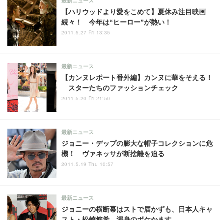
最新ニュース
【ハリウッドより愛をこめて】夏休み注目映画
続々！ 今年は“ヒーロー”が熱い！
2011.5.27 Fri 13:35
最新ニュース
【カンヌレポート番外編】カンヌに華をそえる！
スターたちのファッションチェック
2011.5.20 Fri 21:50
最新ニュース
ジョニー・デップの膨大な帽子コレクションに危
機！ ヴァネッサが断捨離を迫る
2011.5.19 Thu 10:57
最新ニュース
ジョニーの横断幕はストで届かずも、日本人キャ
スト・松崎悠希、渾身のボケかます