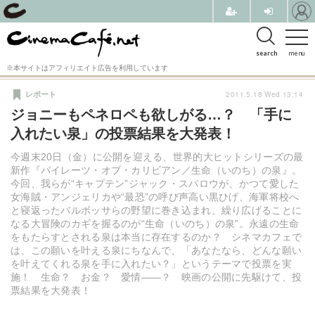
search
menu
※本サイトはアフィリエイト広告を利用しています
2011.5.18 Wed 13:14
レポート
ジョニーもペネロペも欲しがる…？ 「手に
入れたい泉」の投票結果を大発表！
今週末20日（金）に公開を迎える、世界的大ヒットシリーズの最
新作『パイレーツ・オブ・カリビアン／生命（いのち）の泉』。
今回、我らが“キャプテン”ジャック・スパロウが、かつて愛した
女海賊・アンジェリカや“最恐”の呼び声高い黒ひげ、海軍将校へ
と寝返ったバルボッサらの野望に巻き込まれ、繰り広げることに
なる大冒険のカギを握るのが“生命（いのち）の泉”。永遠の生命
をもたらすとされる泉は本当に存在するのか？ シネマカフェで
は、この願いを叶える泉にちなんで、「あなたなら、どんな願い
を叶えてくれる泉を手に入れたい？」というテーマで投票を実
施！ 生命？ お金？ 愛情——？ 映画の公開に先駆けて、投
票結果を大発表！