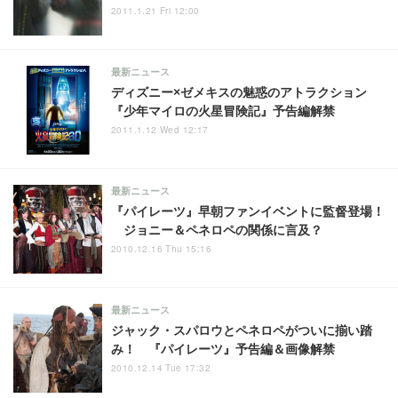
2011.1.21 Fri 12:00
最新ニュース
ディズニー×ゼメキスの魅惑のアトラクション
『少年マイロの火星冒険記』予告編解禁
2011.1.12 Wed 12:17
最新ニュース
『パイレーツ』早朝ファンイベントに監督登場！
ジョニー＆ペネロペの関係に言及？
2010.12.16 Thu 15:16
最新ニュース
ジャック・スパロウとペネロペがついに揃い踏
み！ 『パイレーツ』予告編＆画像解禁
2010.12.14 Tue 17:32