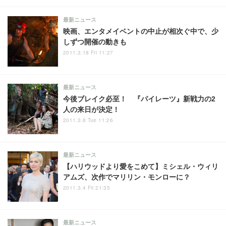
最新ニュース
映画、エンタメイベントの中止が相次ぐ中で、少
しずつ開催の動きも
2011.3.18 Fri 11:27
最新ニュース
今後ブレイク必至！ 『パイレーツ』新戦力の2
人の来日が決定！
2011.3.8 Tue 11:26
最新ニュース
【ハリウッドより愛をこめて】ミシェル・ウィリ
アムズ、次作でマリリン・モンローに？
2011.3.4 Fri 21:35
最新ニュース