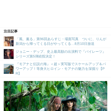
注目記事
「風、薫る」第96回あらすじ・場面写真 ついに、りんが
新潟から帰ってくる日がやってくる…8月10日放送
ジョニー・デップ、史上最高額の出演料で『パイレーツ』
シリーズ第5弾続投決定！
『モアナと伝説の海』＜超＞実写版でスケールアップ＆パ
ワーアップ！等身大ヒロイン・モアナの魅力を深掘り【P
R】