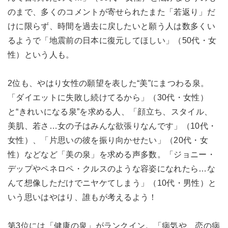
のまで、多くのコメントが寄せられたまた「若返り」だ
けに限らず、時間を過去に戻したいと願う人は数多くい
るようで「地震前の日本に復元してほしい」（50代・女
性）という人も。
2位も、やはり女性の願望を表した“美”にまつわる泉。
「ダイエットに失敗し続けてるから」（30代・女性）
と“きれいになる泉”を求める人、「顔立ち、スタイル、
美肌、若さ…女の子はみんな欲張りなんです」（10代・
女性）、「片思いの彼を振り向かせたい」（20代・女
性）などなど「美の泉」を求める声多数。「ジョニー・
デップやペネロペ・クルスのような容姿になれたら…な
んて想像しただけでニヤケてしまう」（10代・男性）と
いう思いはやはり、誰もが考えるよう！
第3位には「健康の泉」がランクイン。「病気や、恋の病