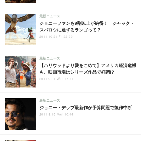
最新ニュース
ジョニーファンも9割以上が納得！ ジャック・
スパロウに通ずるランゴって？
2011.10.21 Fri 22:20
最新ニュース
【ハリウッドより愛をこめて】アメリカ経済危機
も、映画市場はシリーズ作品で好調!?
2011.9.21 Wed 16:11
最新ニュース
ジョニー・デップ最新作が予算問題で製作中断
2011.8.15 Mon 10:44