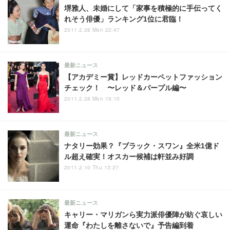
堺雅人、未婚にして「家事を積極的に手伝ってく
れそう俳優」ランキング1位に君臨！
2011.2.28 Mon 22:47
最新ニュース
【アカデミー賞】レッドカーペットファッション
チェック！ 〜レッド＆パープル編〜
2011.2.28 Mon 19:10
最新ニュース
ナタリー効果？『ブラック・スワン』全米1億ド
ル超え確実！オスカー候補は軒並み好調
2011.2.10 Thu 13:27
最新ニュース
キャリー・マリガンら実力派俳優陣が紡ぐ哀しい
運命『わたしを離さないで』予告編到着