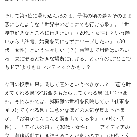
そして第5位に滑り込んだのは、子供の頃の夢をそのまま
形にしたような「世界中のどこにでも行ける泉」。「世
界中好きなところに行きたい」（20代・女性）という願
いから「終電、始発を気にせずにワープしたい」（30
代・女性）という生々しい（？）願望まで用途はいろい
ろ。泉に潜ると好きな場所に行ける、というのは“どこで
もドア”よりもロマンティックかも…？
今回の投票結果に関して意外というべきか…？ “恋を叶
えてくれる泉”や“お金をもたらしてくれる泉”はTOP5圏
外。それ以外では、就職難の世相を反映してか「仕事を
見つけてくれる泉」に意外なほどの人気が集まったほ
か、「お酒がこんこんと湧き出てくる泉」（50代・男
性）、「アイスの泉」（30代・女性）、「アイディアの
泉…創作活動で行き詰まることが多いので」（30代・女