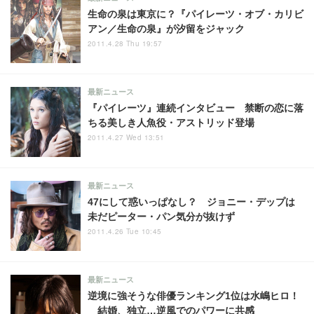
生命の泉は東京に？『パイレーツ・オブ・カリビ
アン／生命の泉』が汐留をジャック
2011.4.28 Thu 19:57
最新ニュース
『パイレーツ』連続インタビュー 禁断の恋に落
ちる美しき人魚役・アストリッド登場
2011.4.27 Wed 13:51
最新ニュース
47にして惑いっぱなし？ ジョニー・デップは
未だピーター・パン気分が抜けず
2011.4.26 Tue 10:45
最新ニュース
逆境に強そうな俳優ランキング1位は水嶋ヒロ！
結婚、独立…逆風でのパワーに共感