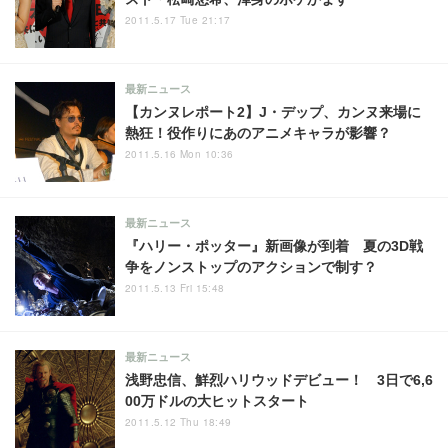
2011.5.17 Tue 21:17
最新ニュース
【カンヌレポート2】J・デップ、カンヌ来場に
熱狂！役作りにあのアニメキャラが影響？
2011.5.16 Mon 10:36
最新ニュース
『ハリー・ポッター』新画像が到着 夏の3D戦
争をノンストップのアクションで制す？
2011.5.13 Fri 15:48
最新ニュース
浅野忠信、鮮烈ハリウッドデビュー！ 3日で6,6
00万ドルの大ヒットスタート
2011.5.12 Thu 18:49