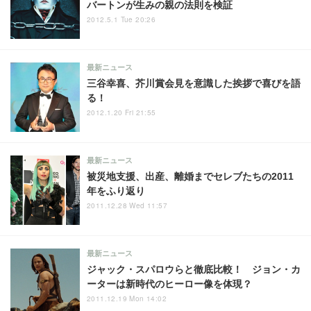
バートンが生みの親の法則を検証
2012.5.1 Tue 20:26
最新ニュース
三谷幸喜、芥川賞会見を意識した挨拶で喜びを語
る！
2012.1.20 Fri 21:55
最新ニュース
被災地支援、出産、離婚までセレブたちの2011
年をふり返り
2011.12.28 Wed 11:57
最新ニュース
ジャック・スパロウらと徹底比較！ ジョン・カ
ーターは新時代のヒーロー像を体現？
2011.12.19 Mon 14:02