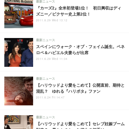
最新ニュース
『カーズ2』全米初登場1位！ 初日興収はディ
ズニー／ピクサー史上第2位！
2011.6.29 Wed 13:12
最新ニュース
スペインにウォーク・オブ・フェイム誕生。ペネ
ロペ＆ハビエル夫妻らが出席
2011.6.29 Wed 11:04
最新ニュース
【ハリウッドより愛をこめて】公開直前、期待と
混乱？ ゆれる『ハリポタ』ファン
2011.6.24 Fri 14:47
最新ニュース
【ハリウッドより愛をこめて】セレブ妊娠ブーム