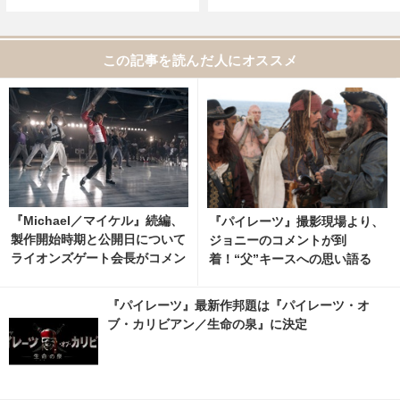
この記事を読んだ人にオススメ
『Michael／マイケル』続編、
『パイレーツ』撮影現場より、
製作開始時期と公開日について
ジョニーのコメントが到
ライオンズゲート会長がコメン
着！“父”キースへの思い語る
ト 2枚目の写真・画像 | cinem
acafe.net
『パイレーツ』最新作邦題は『パイレーツ・オ
ブ・カリビアン／生命の泉』に決定