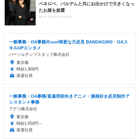
ペネロペ、バルデムと共にお出かけで大きくなっ
たお腹を披露
2010.10.29 Fri 10:40
一般事務・OA事務/Excel得意な方必見 BANDAI1900・OAス
キルUPエンタメ
パーソルテンプスタッフ株式会社
東京都
時給1,900円
派遣社員
一般事務・OA事務/直雇用前向きアニメ・漫画好き必見制作ア
シスタント事務
アデコ株式会社
東京都
時給1,650円～
派遣社員