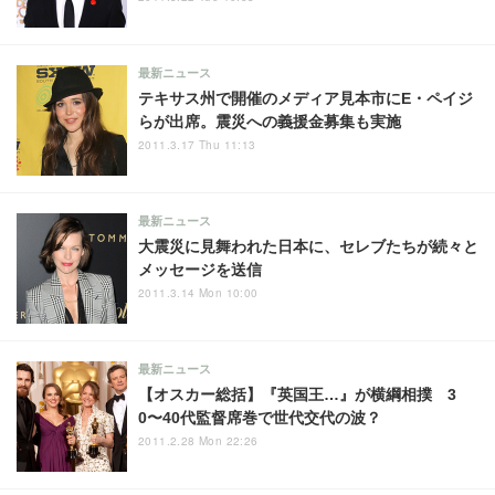
最新ニュース
テキサス州で開催のメディア見本市にE・ペイジ
らが出席。震災への義援金募集も実施
2011.3.17 Thu 11:13
最新ニュース
大震災に見舞われた日本に、セレブたちが続々と
メッセージを送信
2011.3.14 Mon 10:00
最新ニュース
【オスカー総括】『英国王…』が横綱相撲 3
0〜40代監督席巻で世代交代の波？
2011.2.28 Mon 22:26