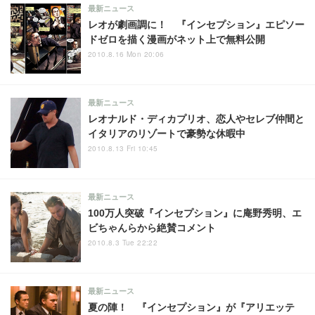
最新ニュース
レオが劇画調に！ 『インセプション』エピソー
ドゼロを描く漫画がネット上で無料公開
2010.8.16 Mon 20:06
最新ニュース
レオナルド・ディカプリオ、恋人やセレブ仲間と
イタリアのリゾートで豪勢な休暇中
2010.8.13 Fri 10:45
最新ニュース
100万人突破『インセプション』に庵野秀明、エ
ビちゃんらから絶賛コメント
2010.8.3 Tue 22:22
最新ニュース
夏の陣！ 『インセプション』が『アリエッテ