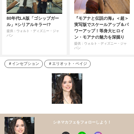
80年代LA版「ゴシップガー
『モアナと伝説の海』＜超＞
ル」×シリアルキラー!?
実写版でスケールアップ＆パ
ワーアップ！等身大ヒロイ
提供：ウォルト・ディズニー・ジャ
パン
ン・モアナの魅力を深掘り
提供：ウォルト・ディズニー・ジャ
パン
インセプション
エリオット・ペイジ
シネマカフェをフォローしよう！