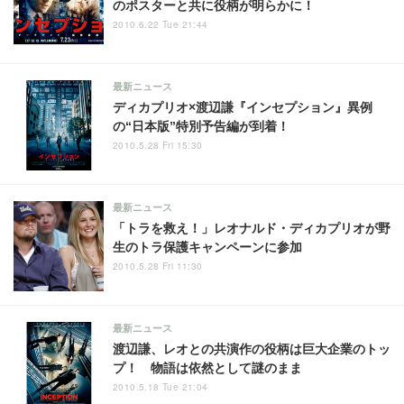
のポスターと共に役柄が明らかに！
2010.6.22 Tue 21:44
最新ニュース
ディカプリオ×渡辺謙『インセプション』異例
の“日本版”特別予告編が到着！
2010.5.28 Fri 15:30
最新ニュース
「トラを救え！」レオナルド・ディカプリオが野
生のトラ保護キャンペーンに参加
2010.5.28 Fri 11:30
最新ニュース
渡辺謙、レオとの共演作の役柄は巨大企業のトッ
プ！ 物語は依然として謎のまま
2010.5.18 Tue 21:04