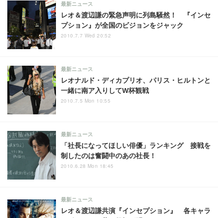
最新ニュース
レオ＆渡辺謙の緊急声明に列島騒然！ 『インセ
プション』が全国のビジョンをジャック
2010.7.7 Wed 20:52
最新ニュース
レオナルド・ディカプリオ、パリス・ヒルトンと
一緒に南ア入りしてW杯観戦
2010.7.5 Mon 10:55
最新ニュース
「社長になってほしい俳優」ランキング 接戦を
制したのは奮闘中のあの社長！
2010.6.28 Mon 18:45
最新ニュース
レオ＆渡辺謙共演『インセプション』 各キャラ