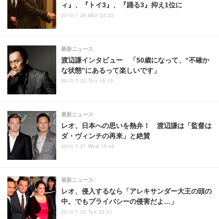
ィ』、『トイ3』、『踊る3』抑え1位に
2010.7.26 Mon 23:22
最新ニュース
渡辺謙インタビュー 「50歳になって、“不確か
な状態”にあるって楽しいです」
2010.7.22 Thu 16:13
最新ニュース
レオ、日本への思いを熱弁！ 渡辺謙は「監督は
ダ・ヴィンチの再来」と絶賛
2010.7.21 Wed 15:45
最新ニュース
レオ、侵入するなら「アレキサンダー大王の頭の
中。でもプライバシーの侵害だよ…」
2010.7.20 Tue 23:01