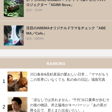
ロジェクター「XGIMI Nova」
提供：XGIMI
注目のABEMAオリジナルドラマをチェック「ABE
MA／Cafe」
提供：ABEMA
RANKING
川口春奈&高杉真宙の愛おしい日常...『ママがもう
この世界にいなくても 私の命の日記』場面写真
「涙なしでは見れません」“千代”出口夏希が歩むそ
の後の物語、井之脇海がキーパーソン『あの星が
降る丘で、君とまた出会いたい。』