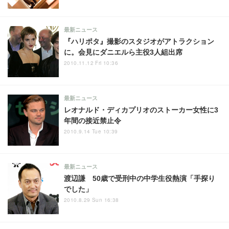
最新ニュース
『ハリポタ』撮影のスタジオがアトラクション
に。会見にダニエルら主役3人組出席
2010.11.12 Fri 10:36
最新ニュース
レオナルド・ディカプリオのストーカー女性に3
年間の接近禁止令
2010.9.14 Tue 10:39
最新ニュース
渡辺謙 50歳で受刑中の中学生役熱演「手探り
でした」
2010.8.29 Sun 16:38