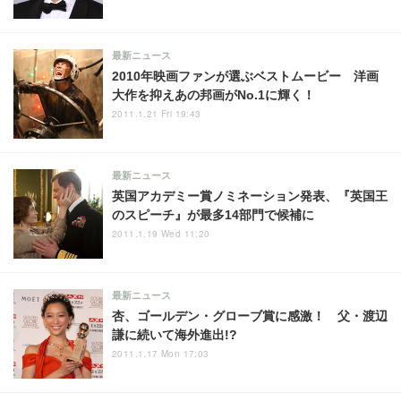
最新ニュース
2010年映画ファンが選ぶベストムービー 洋画
大作を抑えあの邦画がNo.1に輝く！
2011.1.21 Fri 19:43
最新ニュース
英国アカデミー賞ノミネーション発表、『英国王
のスピーチ』が最多14部門で候補に
2011.1.19 Wed 11:20
最新ニュース
杏、ゴールデン・グローブ賞に感激！ 父・渡辺
謙に続いて海外進出!?
2011.1.17 Mon 17:03