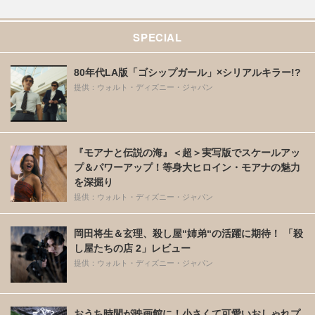
SPECIAL
80年代LA版「ゴシップガール」×シリアルキラー!?
提供：ウォルト・ディズニー・ジャパン
『モアナと伝説の海』＜超＞実写版でスケールアッ
プ＆パワーアップ！等身大ヒロイン・モアナの魅力
を深掘り
提供：ウォルト・ディズニー・ジャパン
岡田将生＆玄理、殺し屋“姉弟“の活躍に期待！ 「殺
し屋たちの店 2」レビュー
提供：ウォルト・ディズニー・ジャパン
おうち時間が映画館に！小さくて可愛いおしゃれプ