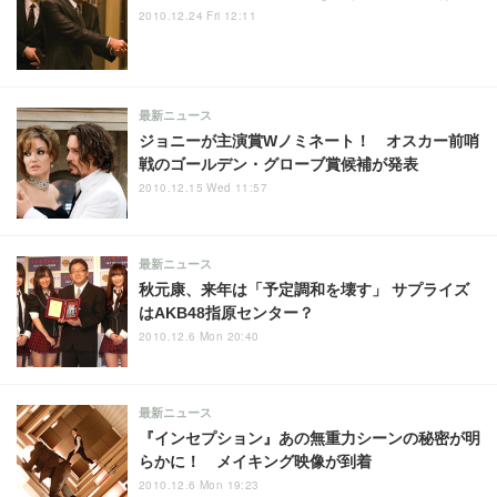
2010.12.24 Fri 12:11
最新ニュース
ジョニーが主演賞Wノミネート！ オスカー前哨
戦のゴールデン・グローブ賞候補が発表
2010.12.15 Wed 11:57
最新ニュース
秋元康、来年は「予定調和を壊す」 サプライズ
はAKB48指原センター？
2010.12.6 Mon 20:40
最新ニュース
『インセプション』あの無重力シーンの秘密が明
らかに！ メイキング映像が到着
2010.12.6 Mon 19:23