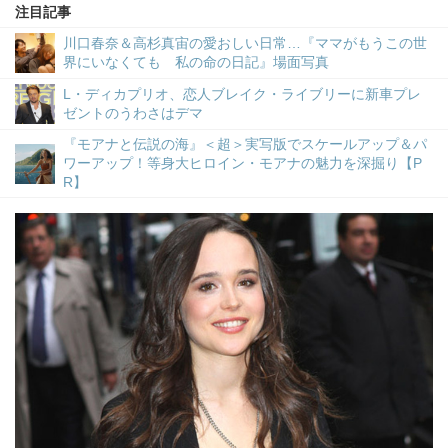
注目記事
川口春奈＆高杉真宙の愛おしい日常…『ママがもうこの世
界にいなくても 私の命の日記』場面写真
L・ディカプリオ、恋人ブレイク・ライブリーに新車プレ
ゼントのうわさはデマ
『モアナと伝説の海』＜超＞実写版でスケールアップ＆パ
ワーアップ！等身大ヒロイン・モアナの魅力を深掘り【P
R】