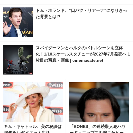
トム・ホランド、“口パク・リアーナ”になりきっ
た背景とは!?
スパイダーマンとハルクのバトルシーンを立体
化！1/10スケールスタチューが2027年7月発売へ 1
枚目の写真・画像 | cinemacafe.net
キム・キャトラル、美の秘訣は
「BONES」の連続殺人犯ハワ
40年近いダイエット生活
ード・エップスを演じたヒー