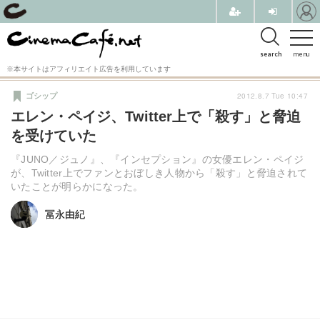
search
menu
※本サイトはアフィリエイト広告を利用しています
2012.8.7 Tue 10:47
ゴシップ
エレン・ペイジ、Twitter上で「殺す」と脅迫
を受けていた
『JUNO／ジュノ』、『インセプション』の女優エレン・ペイジ
が、Twitter上でファンとおぼしき人物から「殺す」と脅迫されて
いたことが明らかになった。
冨永由紀
冨永由紀