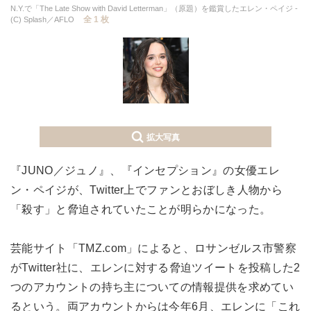
N.Y.で「The Late Show with David Letterman」（原題）を鑑賞したエレン・ペイジ -
全 1 枚
(C) Splash／AFLO
拡大写真
『JUNO／ジュノ』、『インセプション』の女優エレ
ン・ペイジが、Twitter上でファンとおぼしき人物から
「殺す」と脅迫されていたことが明らかになった。
芸能サイト「TMZ.com」によると、ロサンゼルス市警察
がTwitter社に、エレンに対する脅迫ツイートを投稿した2
つのアカウントの持ち主についての情報提供を求めてい
るという。両アカウントからは今年6月、エレンに「これ