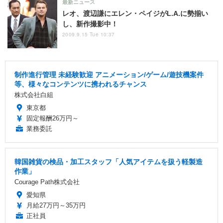
最新ニュース
レオ、渡辺謙にエレン・ペイジがL.A.に勢揃い
し、新作撮影中！
2009.9.15 Tue 10:37
制作進行管理 未経験歓迎 アニメーション/ゲーム/遊技機案件
等、様々なコンテンツに携われるチャンス
株式会社白組
東京都
固定報酬26万円～
業務委託
韓国雑貨の検品・加工スタッフ「人気アイテムを扱う軽製造
作業」
Courage Path株式会社
愛知県
月給27万円～35万円
正社員