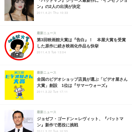
『バットマン』シリーズ最新作に『インセプショ
ン』の2人の出演が決定
2011.4.21 Thu 10:33
最新ニュース
第3回映画館大賞は『告白』！ 本屋大賞を受賞
した原作に続き映画化作品も快挙
2011.4.5 Tue 13:04
最新ニュース
全国のビデオショップ店員が選ぶ「ビデオ屋さん
大賞」創設 1位は『サマーウォーズ』
2011.3.22 Tue 17:11
最新ニュース
ジョゼフ・ゴードン＝レヴィット、『バットマ
ン』新作で悪役に挑戦
2011.3.22 Tue 10:53