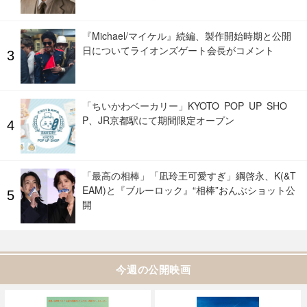
『Michael/マイケル』続編、製作開始時期と公開
日についてライオンズゲート会長がコメント
「ちいかわベーカリー」KYOTO POP UP SHO
P、JR京都駅にて期間限定オープン
「最高の相棒」「凪玲王可愛すぎ」綱啓永、K(&T
EAM)と『ブルーロック』“相棒”おんぶショット公
開
今週の公開映画