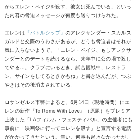
からエレン・ペイジを殺す。彼女は死んでいる」といっ
た内容の脅迫メッセージが何度も送りつけられた。
エレンは
『バトルシップ』
のアレクサンダー・スカルス
ガルドと交際のうわさがあるが、どうも脅迫者はそれが
気に入らないようで、「エレン・ペイジ、もしアレクサ
ンダーとのデートを続けるなら、来年中に公の場で殺し
てやる…。クラブにいるとき、試合観戦中、レストラ
ン、サインをしてるときかもね」と書き込んだが、つぶ
やきはその後消去されている。
ロサンゼルス市警によると、6月14日（現地時間）にエ
レンの新作『To Rome With Love』（原題）をプレミア
上映した「LAフィルム・フェスティバル」の主催者にも
事前に「映画祭に行ってエレンを殺す」と宣言する電話
がかかってきたという。幸い、何事も起きなかったが、