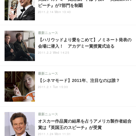
ピーチ』が7部門を制覇
2011.2.14 Mon 13:43
最新ニュース
【ハリウッドより愛をこめて】ノミネート発表の
会場に潜入！ アカデミー賞授賞式迫る
2011.2.2 Wed 14:25
最新ニュース
【シネマモード】2011年、注目なのは誰？
2011.2.1 Tue 15:30
最新ニュース
オスカー作品賞の結果を占うアメリカ製作者組合
賞は『英国王のスピーチ』が受賞
2011.1.24 Mon 11:01