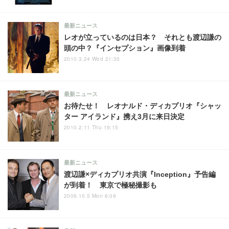
最新ニュース
レオが立っているのは日本？ それとも渡辺謙の
頭の中？『インセプション』画像到着
2010.3.24 Wed 21:35
最新ニュース
お待たせ！ レオナルド・ディカプリオ『シャッ
ター アイランド』携え3月に来日決定
2010.2.11 Thu 19:15
最新ニュース
渡辺謙×ディカプリオ共演『Inception』予告編
が到着！ 東京で極秘撮影も
2009.10.5 Mon 6:09