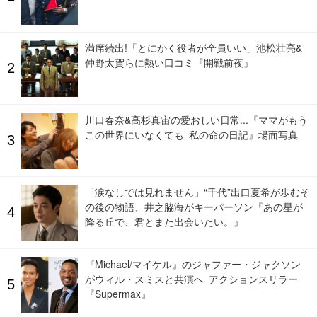
満席続出!「とにかく役者が全員いい」池松壮亮&
仲野太賀らに熱い口コミ『開戦前夜』
川口春奈&高杉真宙の愛おしい日常...『ママがもう
この世界にいなくても 私の命の日記』場面写真
「涙なしでは見れません」“千代”出口夏希が歩むそ
の後の物語、井之脇海がキーパーソン『あの星が
降る丘で、君とまた出会いたい。』
『Michael/マイケル』のジャファー・ジャクソン
がウィル・スミスと共演へ アクションスリラー
『Supermax』