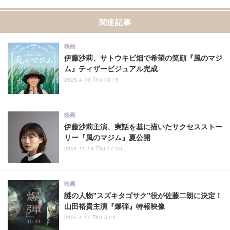
関連記事
映画
伊藤沙莉、サトウキビ畑で希望の笑顔『風のマジ
ム』ティザービジュアル完成
2025.4.10 Thu 13:15
映画
伊藤沙莉主演、実話を基に描いたサクセスストー
リー『風のマジム』夏公開
2024.11.14 Thu 17:00
映画
謎の人物”スズキタゴサク”役が佐藤二朗に決定！
山田裕貴主演『爆弾』特報映像
2025.4.17 Thu 5:00