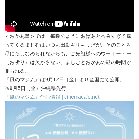
＜おかあ篇＞では、毎晩のようにおばあと呑みすぎて帰
ってくるまじむはいつも出勤ギリギリだが、そのことを
母にたしなめられながらも、ご先祖様へのウートートー
（お祈り）は欠かさない、まじむとおかあの朝の時間が
見られる。
『風のマジム』は9月12日（金）より全国にて公開。
※9月5日（金）沖縄県先行
『風のマジム』作品情報 | cinemacafe.net