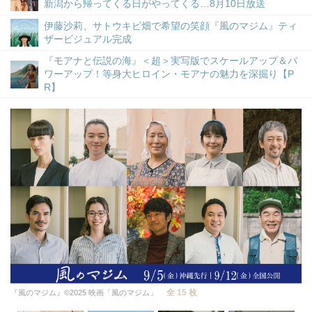
新潟から帰ってくる日がやってくる…8月10日放送
伊藤沙莉、サトウキビ畑で希望の笑顔『風のマジム』ティ
ザービジュアル完成
『モアナと伝説の海』＜超＞実写版でスケールアップ＆パ
ワーアップ！等身大ヒロイン・モアナの魅力を深掘り【P
R】
全 15 枚
『風のマジム』©2025 映画「風のマジム」