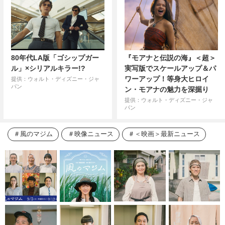
80年代LA版「ゴシップガー
『モアナと伝説の海』＜超＞
ル」×シリアルキラー!?
実写版でスケールアップ＆パ
ワーアップ！等身大ヒロイ
提供：ウォルト・ディズニー・ジャ
パン
ン・モアナの魅力を深掘り
提供：ウォルト・ディズニー・ジャ
パン
風のマジム
映像ニュース
＜映画＞最新ニュース