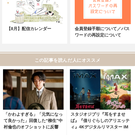
【8月】配信カレンダー
会員登録手順について／パス
ワードの再設定について
この記事を読んだ人にオススメ
「かわよすぎる」「元気になっ
スタジオジブリ『耳をすませ
て良かった」回復した“柳生”中
ば』『借りぐらしのアリエッテ
村倫也のオフショットに反響
ィ』4Kデジタルリマスター IM
「風、薫る」
AX上映決定