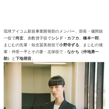
琉球アイコム新規事業開発部のメンバー、部長・儀間鋭
一役で
尚玄
、糸数啓子役で
シシド・カフカ
、
橋本一郎
、
まじむの先輩・知念冨美枝役で
小野寺ずる
、まじむの後
輩・仲里一平とその妻・志保役で：
なかち（仲地勇一
朗）
と
下地萌音
。