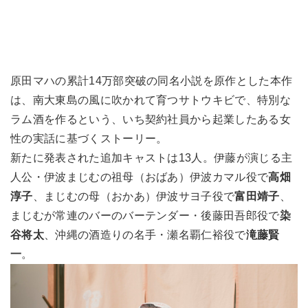
原田マハの累計14万部突破の同名小説を原作とした本作
は、南大東島の風に吹かれて育つサトウキビで、特別な
ラム酒を作るという、いち契約社員から起業したある女
性の実話に基づくストーリー。
新たに発表された追加キャストは13人。伊藤が演じる主
人公・伊波まじむの祖母（おばあ）伊波カマル役で
高畑
淳子
、まじむの母（おかあ）伊波サヨ子役で
富田靖子
、
まじむが常連のバーのバーテンダー・後藤田吾郎役で
染
谷将太
、沖縄の酒造りの名手・瀬名覇仁裕役で
滝藤賢
一
。