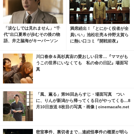
「涙なしでは見れません」“千
満席続出！「とにかく役者が全
代”出口夏希が歩むその後の物
員いい」池松壮亮＆仲野太賀ら
語、井之脇海がキーパーソン
に熱い口コミ『開戦前夜』
『あの星が降る丘で、君とまた
出会いたい。』 1枚目の写真・
川口春奈＆高杉真宙の愛おしい日常…『ママがも
画像 | cinemacafe.net
うこの世界にいなくても 私の命の日記』場面写
真
「風、薫る」第96回あらすじ・場面写真 つい
に、りんが新潟から帰ってくる日がやってくる…8
月10日放送 8枚目の写真・画像 | cinemacafe.net
密室事件、裏切者まで…連続怪事件の概要が明ら