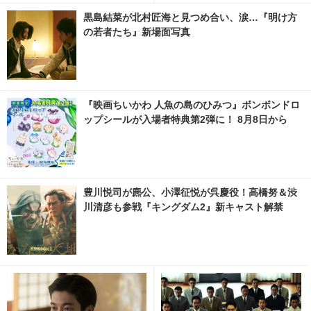
黒島結菜が北村匠海と見つめ合い、涙…『明け方
の若者たち』新場面写真
『映画ちいかわ 人魚の島のひみつ』ボンボンドロ
ップシールが入場者特典第2弾に！ 8月8日から
豊川悦司が麃公、小澤征悦が呉慶役！高橋努＆渋
川清彦も参戦『キングダム2』新キャスト解禁