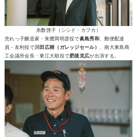
糸数啓子（シシド・カフカ）
売れっ子醸造家・朱鷺岡明彦役で
眞島秀和
、郵便配達
員・友利役で
川田広樹（ガレッジセール）
、南大東島商
工会議所会長・東江大順役で
肥後克広
が出演する。