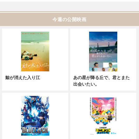
今週の公開映画
鯨が消えた入り江
あの星が降る丘で、君とまた
出会いたい。