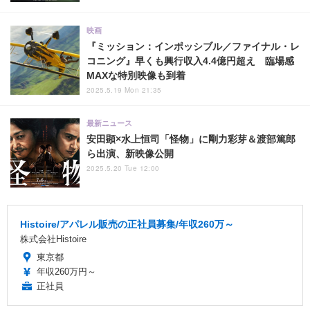
映画
『ミッション：インポッシブル／ファイナル・レ
コニング』早くも興行収入4.4億円超え 臨場感
MAXな特別映像も到着
2025.5.19 Mon 21:35
最新ニュース
安田顕×水上恒司「怪物」に剛力彩芽＆渡部篤郎
ら出演、新映像公開
2025.5.20 Tue 12:00
Histoire/アパレル販売の正社員募集/年収260万～
株式会社Histoire
東京都
年収260万円～
正社員