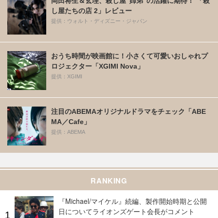
岡田将生＆玄理、殺し屋“姉弟“の活躍に期待！ 「殺
し屋たちの店 2」レビュー
提供：ウォルト・ディズニー・ジャパン
おうち時間が映画館に！小さくて可愛いおしゃれプ
ロジェクター「XGIMI Nova」
提供：XGIMI
注目のABEMAオリジナルドラマをチェック「ABE
MA／Cafe」
提供：ABEMA
RANKING
『Michael/マイケル』続編、製作開始時期と公開
日についてライオンズゲート会長がコメント