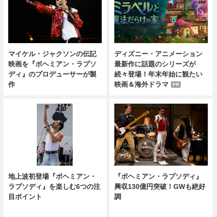
マイケル・ジャクソンの伝記
ディズニー・アニメーション
映画を『ボヘミアン・ラプソ
最新作に話題のシリーズが
ディ』のプロデューサーが製
続々登場！年末年始に観たい
作
映画＆海外ドラマ
PR
地上波初登場『ボヘミアン・
『ボヘミアン・ラプソディ』
ラプソディ』を楽しむ6つの注
興収130億円突破！GWも絶好
目ポイント
調