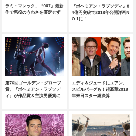
ラミ・マレック、『007』最新
『ボヘミアン・ラプソディ』8
作で悪役のうわさを否定せず
4億円突破で2018年公開洋画N
O.1に！
第76回ゴールデン・グローブ
エディ＆ジュードにユアン、
賞、『ボヘミアン・ラプソデ
スピルバーグも！超豪華2018
ィ』が作品賞＆主演男優賞に
年来日スター総決算