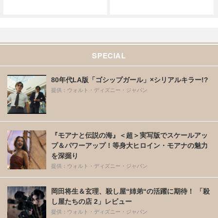
SPECIAL
80年代LA版「ゴシップガール」×シリアルキラー!?
提供：ウォルト・ディズニー・ジャパン
『モアナと伝説の海』＜超＞実写版でスケールアッ
プ＆パワーアップ！等身大ヒロイン・モアナの魅力
を深掘り
提供：ウォルト・ディズニー・ジャパン
岡田将生＆玄理、殺し屋“姉弟“の活躍に期待！ 「殺
し屋たちの店 2」レビュー
提供：ウォルト・ディズニー・ジャパン