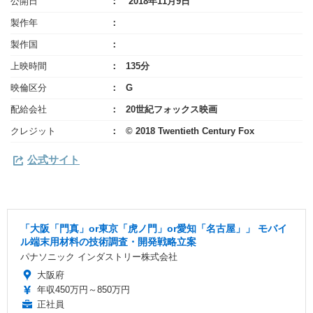
公開日
2018年11月9日
製作年
製作国
上映時間
135分
映倫区分
G
配給会社
20世紀フォックス映画
クレジット
© 2018 Twentieth Century Fox
公式サイト
「大阪「門真」or東京「虎ノ門」or愛知「名古屋」」 モバイ
ル端末用材料の技術調査・開発戦略立案
パナソニック インダストリー株式会社
大阪府
年収450万円～850万円
正社員