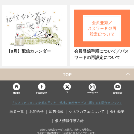
【8月】配信カレンダー
会員登録手順について／パス
ワードの再設定について
TOP
X
Home
Facebook
Instagram
YouTube
「シネマカフェ」の名称を用いた、他社の有料サービスに関するお問合せについて
著者一覧
お問合せ
広告掲載
シネマカフェについて
会社概要
個人情報保護方針
紹介した商品/サービスを購入、契約した場合に、
売上の一部が弊社サイトに還元されることがあります。