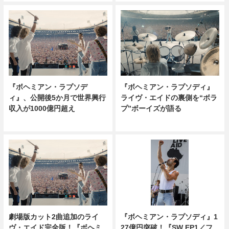
『ボヘミアン・ラプソデ
『ボヘミアン・ラプソディ』
ィ』、公開後5か月で世界興行
ライヴ・エイドの裏側を“ボラ
収入が1000億円超え
プ”ボーイズが語る
劇場版カット2曲追加のライ
『ボヘミアン・ラプソディ』1
ヴ・エイド完全版！『ボヘミ
27億円突破！『SW EP1／フ