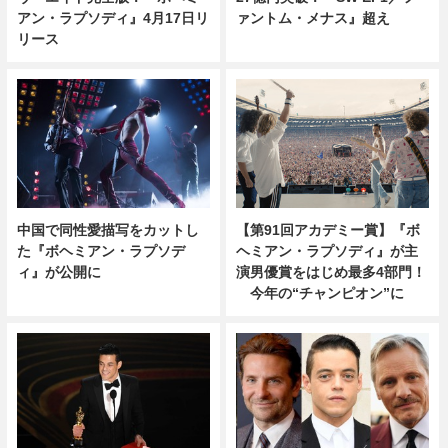
アン・ラプソディ』4月17日リ
ァントム・メナス』超え
リース
中国で同性愛描写をカットし
【第91回アカデミー賞】『ボ
た『ボヘミアン・ラプソデ
ヘミアン・ラプソディ』が主
ィ』が公開に
演男優賞をはじめ最多4部門！
今年の“チャンピオン”に