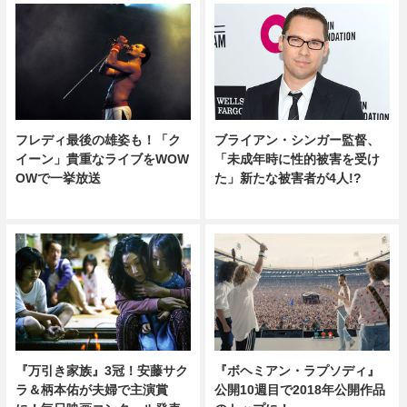
フレディ最後の雄姿も！「ク
ブライアン・シンガー監督、
イーン」貴重なライブをWOW
「未成年時に性的被害を受け
OWで一挙放送
た」新たな被害者が4人!?
『ボヘミアン・ラプソディ』
『万引き家族』3冠！安藤サク
公開10週目で2018年公開作品
ラ＆柄本佑が夫婦で主演賞