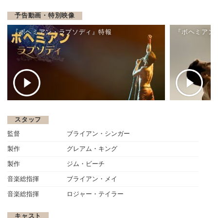
予告動画・特別映像
『ボヘミアン・ラプソディ』特報
『ボヘミアン
スタッフ
監督
ブライアン・シンガー
製作
グレアム・キング
製作
ジム・ビーチ
音楽総指揮
ブライアン・メイ
音楽総指揮
ロジャー・テイラー
キャスト