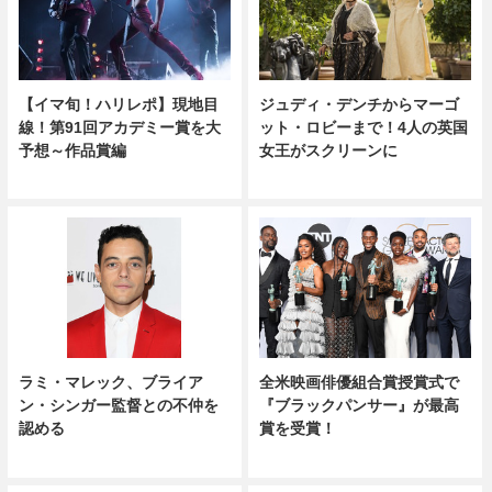
【イマ旬！ハリレポ】現地目
ジュディ・デンチからマーゴ
線！第91回アカデミー賞を大
ット・ロビーまで！4人の英国
予想～作品賞編
女王がスクリーンに
ラミ・マレック、ブライア
全米映画俳優組合賞授賞式で
ン・シンガー監督との不仲を
『ブラックパンサー』が最高
認める
賞を受賞！