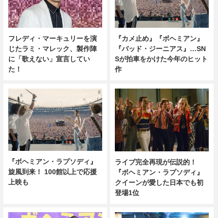
フレディ・マーキュリーを演
『カメ止め』『ボヘミアン』
じたラミ・マレック、製作陣
『バッド・ジーニアス』…SN
に「歌えない」宣言してい
Sが拍車をかけた今年のヒット
た！
作
『ボヘミアン・ラプソディ』
ライブ完全再現が伝説的！
旋風到来！ 100館以上で応援
『ボヘミアン・ラプソディ』
上映も
クイーンが愛した日本でも初
登場1位