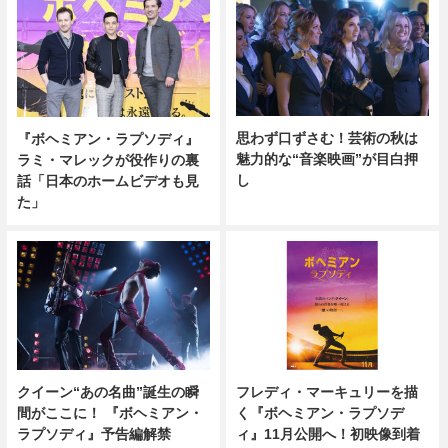
思わず口ずさむ！芸術の秋は
『ボヘミアン・ラプソディ』
魅力的な“音楽映画”が目白押
ラミ・マレックが役作りの裏
し
話「日本のホームビデオも見
た」
クイーン“あの名曲”誕生の瞬
フレディ・マーキュリーを描
間がここに！ 『ボヘミアン・
く『ボヘミアン・ラプソデ
ラプソディ』予告編解禁
ィ』11月公開へ！初映像到着