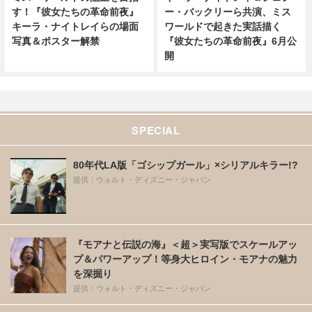
す！『彼女たちの革命前夜』
ー・バックリーら共演、ミス
キーラ・ナイトレイらの場面
ワールドで起きた実話描く
写真＆ポスター解禁
『彼女たちの革命前夜』6月公
開
SPECIAL
80年代LA版「ゴシップガール」×シリアルキラー!?
提供：ウォルト・ディズニー・ジャパン
『モアナと伝説の海』＜超＞実写版でスケールアッ
プ＆パワーアップ！等身大ヒロイン・モアナの魅力
を深掘り
提供：ウォルト・ディズニー・ジャパン