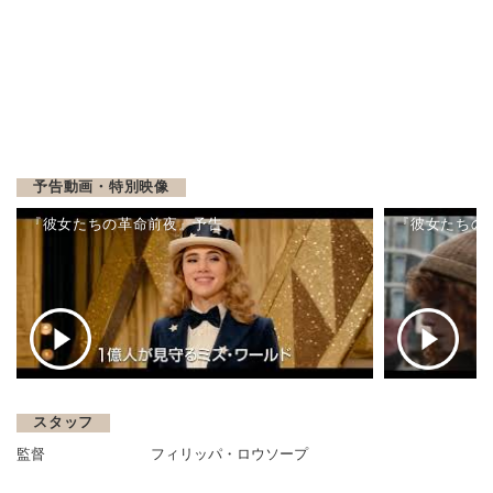
予告動画・特別映像
『彼女たちの革命前夜』予告
『彼女たちの
スタッフ
監督
フィリッパ・ロウソープ