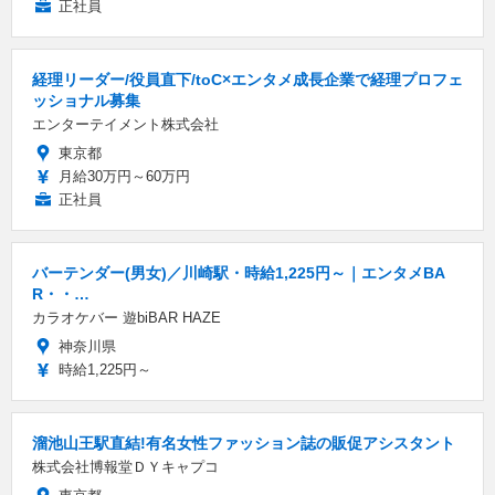
正社員
経理リーダー/役員直下/toC×エンタメ成長企業で経理プロフェ
ッショナル募集
エンターテイメント株式会社
東京都
月給30万円～60万円
正社員
バーテンダー(男女)／川崎駅・時給1,225円～｜エンタメBA
R・・…
カラオケバー 遊biBAR HAZE
神奈川県
時給1,225円～
溜池山王駅直結!有名女性ファッション誌の販促アシスタント
株式会社博報堂ＤＹキャプコ