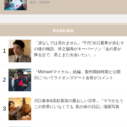
提供：ABEMA
RANKING
「涙なしでは見れません」“千代”出口夏希が歩むそ
の後の物語、井之脇海がキーパーソン『あの星が
降る丘で、君とまた出会いたい。』
『Michael/マイケル』続編、製作開始時期と公開
日についてライオンズゲート会長がコメント
川口春奈&高杉真宙の愛おしい日常...『ママがもう
この世界にいなくても 私の命の日記』場面写真