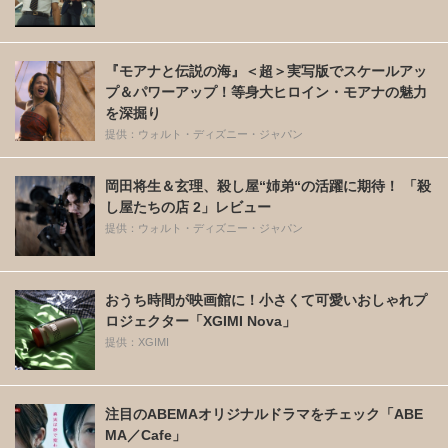
『モアナと伝説の海』＜超＞実写版でスケールアッ
プ＆パワーアップ！等身大ヒロイン・モアナの魅力
を深掘り
提供：ウォルト・ディズニー・ジャパン
岡田将生＆玄理、殺し屋“姉弟“の活躍に期待！ 「殺
し屋たちの店 2」レビュー
提供：ウォルト・ディズニー・ジャパン
おうち時間が映画館に！小さくて可愛いおしゃれプ
ロジェクター「XGIMI Nova」
提供：XGIMI
注目のABEMAオリジナルドラマをチェック「ABE
MA／Cafe」