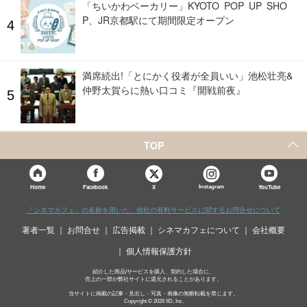
「ちいかわベーカリー」KYOTO POP UP SHO
P、JR京都駅にて期間限定オープン
満席続出!「とにかく役者が全員いい」池松壮亮&
仲野太賀らに熱い口コミ『開戦前夜』
TOP
X
Home
Facebook
Instagram
YouTube
「シネマカフェ」の名称を用いた、他社の有料サービスに関するお問合せについて
著者一覧
お問合せ
広告掲載
シネマカフェについて
会社概要
個人情報保護方針
紹介した商品/サービスを購入、契約した場合に、
売上の一部が弊社サイトに還元されることがあります。
当サイトに掲載の記事・見出し・写真・画像の無断転載を禁じます。
Copyright © 2026 IID, Inc.