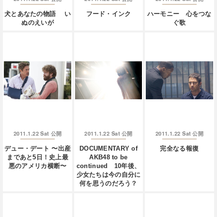
犬とあなたの物語 い
フード・インク
ハーモニー 心をつな
ぬのえいが
ぐ歌
2011.1.22 Sat
2011.1.22 Sat
2011.1.22 Sat
公開
公開
公開
デュー・デート 〜出産
DOCUMENTARY of
完全なる報復
まであと5日！史上最
AKB48 to be
悪のアメリカ横断〜
continued 10年後、
少女たちは今の自分に
何を思うのだろう？