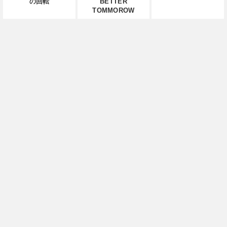
の回転
BETTER
TOMMOROW