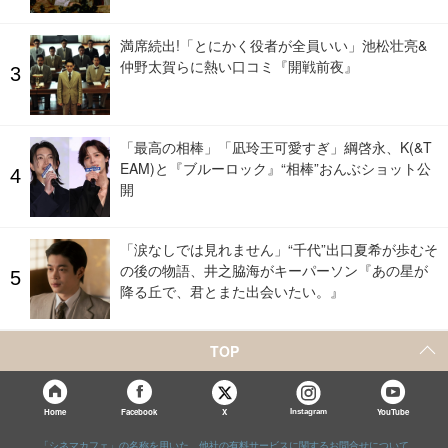
満席続出!「とにかく役者が全員いい」池松壮亮&
仲野太賀らに熱い口コミ『開戦前夜』
「最高の相棒」「凪玲王可愛すぎ」綱啓永、K(&T
EAM)と『ブルーロック』“相棒”おんぶショット公
開
「涙なしでは見れません」“千代”出口夏希が歩むそ
の後の物語、井之脇海がキーパーソン『あの星が
降る丘で、君とまた出会いたい。』
TOP
X
Home
Facebook
Instagram
YouTube
「シネマカフェ」の名称を用いた、他社の有料サービスに関するお問合せについて