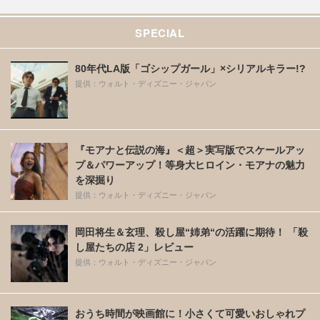
SPECIAL
80年代LA版「ゴシップガール」×シリアルキラー!?
提供：ウォルト・ディズニー・ジャパン
『モアナと伝説の海』＜超＞実写版でスケールアッ
プ＆パワーアップ！等身大ヒロイン・モアナの魅力
を深掘り
提供：ウォルト・ディズニー・ジャパン
岡田将生＆玄理、殺し屋“姉弟“の活躍に期待！ 「殺
し屋たちの店 2」レビュー
提供：ウォルト・ディズニー・ジャパン
おうち時間が映画館に！小さくて可愛いおしゃれプ