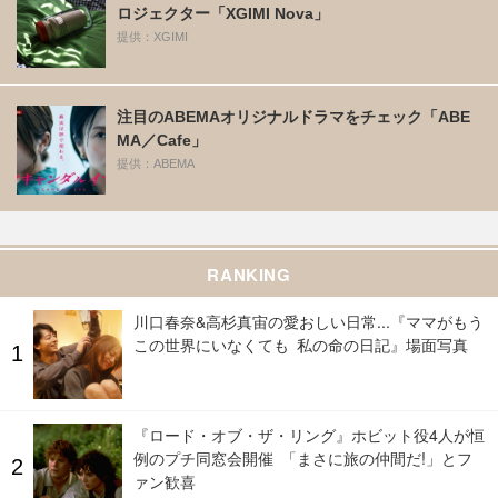
ロジェクター「XGIMI Nova」
提供：XGIMI
注目のABEMAオリジナルドラマをチェック「ABE
MA／Cafe」
提供：ABEMA
RANKING
川口春奈&高杉真宙の愛おしい日常...『ママがもう
この世界にいなくても 私の命の日記』場面写真
『ロード・オブ・ザ・リング』ホビット役4人が恒
例のプチ同窓会開催 「まさに旅の仲間だ!」とフ
ァン歓喜