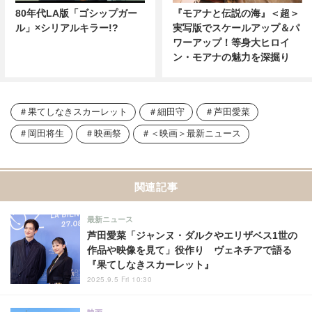
80年代LA版「ゴシップガー
『モアナと伝説の海』＜超＞
ル」×シリアルキラー!?
実写版でスケールアップ＆パ
ワーアップ！等身大ヒロイ
ン・モアナの魅力を深掘り
果てしなきスカーレット
細田守
芦田愛菜
岡田将生
映画祭
＜映画＞最新ニュース
関連記事
最新ニュース
芦田愛菜「ジャンヌ・ダルクやエリザベス1世の
作品や映像を見て」役作り ヴェネチアで語る
『果てしなきスカーレット』
2025.9.5 Fri 10:30