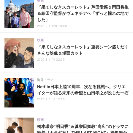
映画
『果てしなきスカーレット』芦田愛菜＆岡田将生
＆細田守監督がヴェネチアへ「ずっと憧れの地で
した」
2025.9.4 Thu 16:00
映画
『果てしなきスカーレット』重要シーン盛りだく
さんな映像＆場面カット
2025.8.1 Fri 22:55
海外ドラマ
Netflix日本上陸10周年、次なる挑戦へ。クリエ
イターが語る未来の希望と山田孝之が投じた一石
2025.9.5 Fri 12:30
映画
橋本環奈“明日香”＆眞栄田郷敦“高広”のドラマに
密着『カラダ探し THE LAST NIGHT』撮影舞台