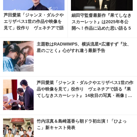
芦田愛菜「ジャンヌ・ダルクや
細田守監督最新作『果てしなき
エリザベス1世の作品や映像を
スカーレット』は2025年冬公
見て」役作り ヴェネチアで語
開へ！作品に込めた思い語る 5
る『果てしなきスカーレット』
枚目の写真・画像 | cinemacaf
7枚目の写真・画像 | cinemac
e.net
主題歌はRADWIMPS、横浜流星×広瀬すず『汝、
afe.net
星のごとく』心がすれ違う最新予告
芦田愛菜「ジャンヌ・ダルクやエリザベス1世の作
品や映像を見て」役作り ヴェネチアで語る『果
てしなきスカーレット』 14枚目の写真・画像 | ci
nemacafe.net
竹内涼真＆島崎遥香ら朝ドラ初出演！「ひよっ
こ」新キャスト発表