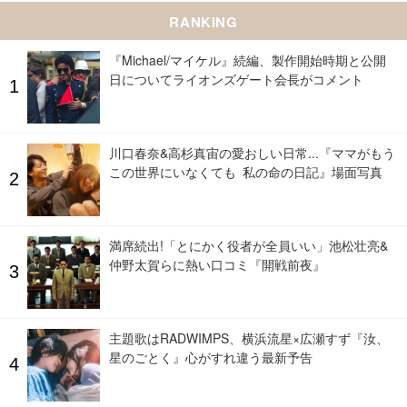
RANKING
『Michael/マイケル』続編、製作開始時期と公開
日についてライオンズゲート会長がコメント
川口春奈&高杉真宙の愛おしい日常...『ママがもう
この世界にいなくても 私の命の日記』場面写真
満席続出!「とにかく役者が全員いい」池松壮亮&
仲野太賀らに熱い口コミ『開戦前夜』
主題歌はRADWIMPS、横浜流星×広瀬すず『汝、
星のごとく』心がすれ違う最新予告