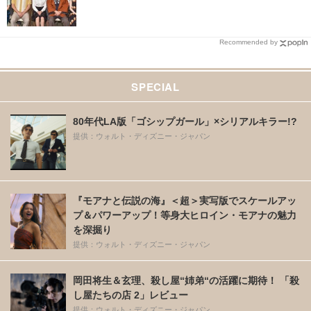
Recommended by
SPECIAL
80年代LA版「ゴシップガール」×シリアルキラー!?
提供：ウォルト・ディズニー・ジャパン
『モアナと伝説の海』＜超＞実写版でスケールアッ
プ＆パワーアップ！等身大ヒロイン・モアナの魅力
を深掘り
提供：ウォルト・ディズニー・ジャパン
岡田将生＆玄理、殺し屋“姉弟“の活躍に期待！ 「殺
し屋たちの店 2」レビュー
提供：ウォルト・ディズニー・ジャパン