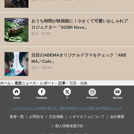
おうち時間が映画館に！小さくて可愛いおしゃれプ
ロジェクター「XGIMI Nova」
提供：XGIMI
注目のABEMAオリジナルドラマをチェック「ABE
MA／Cafe」
提供：ABEMA
ホーム
›
最新ニュース
›
レポート
›
記事
›
写真・画像
X
Home
Facebook
Instagram
YouTube
「シネマカフェ」の名称を用いた、他社の有料サービスに関するお問合せについて
著者一覧
お問合せ
広告掲載
シネマカフェについて
会社概要
個人情報保護方針