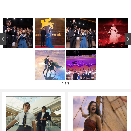
‹
1
/
3