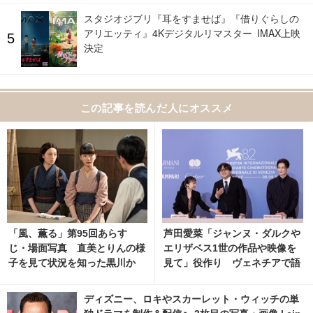
スタジオジブリ『耳をすませば』『借りぐらしの
アリエッティ』4Kデジタルリマスター IMAX上映
決定
この記事を読んだ人にオススメ
「風、薫る」第95回あらす
芦田愛菜「ジャンヌ・ダルクや
じ・場面写真 直美とりんの様
エリザベス1世の作品や映像を
子を見て状況を知った黒川か
見て」役作り ヴェネチアで語
ら、意外な提案が…8月7日放
る『果てしなきスカーレット』
送
12枚目の写真・画像 | cinemac
ディズニー、ロキやスカーレット・ウィッチの単
afe.net