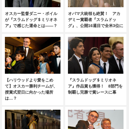
オスカー監督ダニー・ボイル
オバマ大統領も絶賛！ アカ
が『スラムドッグ＄ミリオネ
デミー賞覇者『スラムドッ
ア』で感じた運命とは——？
グ』、公開16週目で全米3位に
【ハリウッドより愛をこめ
『スラムドッグ＄ミリオネ
て】オスカー勝利チームが、
ア』作品賞も獲得！ 8部門を
授賞式翌日に向かった場所
制覇し完勝で賞レースに幕
は…？