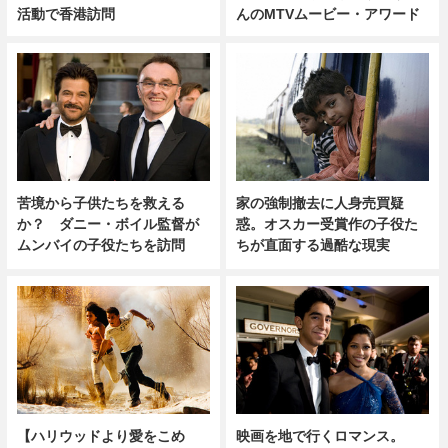
活動で香港訪問
んのMTVムービー・アワード
苦境から子供たちを救える
家の強制撤去に人身売買疑
か？ ダニー・ボイル監督が
惑。オスカー受賞作の子役た
ムンバイの子役たちを訪問
ちが直面する過酷な現実
【ハリウッドより愛をこめ
映画を地で行くロマンス。