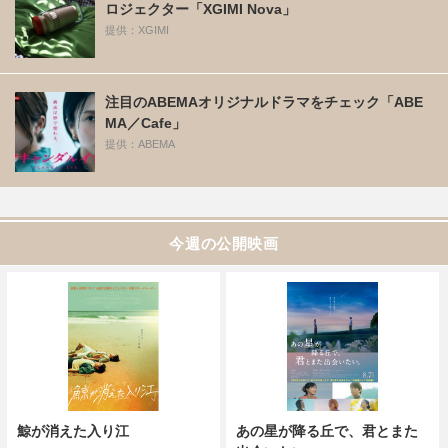
ロジェクター「XGIMI Nova」
提供：XGIMI
注目のABEMAオリジナルドラマをチェック「ABE
MA／Cafe」
提供：ABEMA
今週の公開映画
鯨が消えた入り江
あの星が降る丘で、君とまた