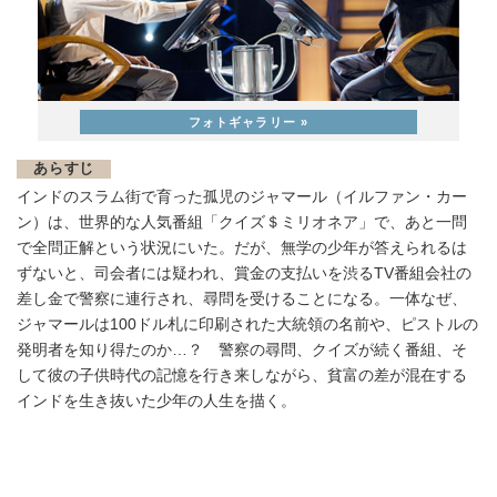
あらすじ
インドのスラム街で育った孤児のジャマール（イルファン・カー
ン）は、世界的な人気番組「クイズ＄ミリオネア」で、あと一問
で全問正解という状況にいた。だが、無学の少年が答えられるは
ずないと、司会者には疑われ、賞金の支払いを渋るTV番組会社の
差し金で警察に連行され、尋問を受けることになる。一体なぜ、
ジャマールは100ドル札に印刷された大統領の名前や、ピストルの
発明者を知り得たのか…？ 警察の尋問、クイズが続く番組、そ
して彼の子供時代の記憶を行き来しながら、貧富の差が混在する
インドを生き抜いた少年の人生を描く。