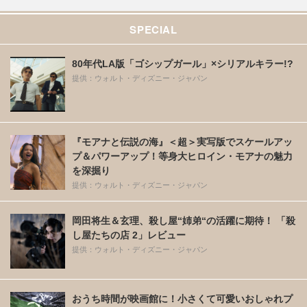
SPECIAL
80年代LA版「ゴシップガール」×シリアルキラー!?
提供：ウォルト・ディズニー・ジャパン
『モアナと伝説の海』＜超＞実写版でスケールアッ
プ＆パワーアップ！等身大ヒロイン・モアナの魅力
を深掘り
提供：ウォルト・ディズニー・ジャパン
岡田将生＆玄理、殺し屋“姉弟“の活躍に期待！ 「殺
し屋たちの店 2」レビュー
提供：ウォルト・ディズニー・ジャパン
おうち時間が映画館に！小さくて可愛いおしゃれプ