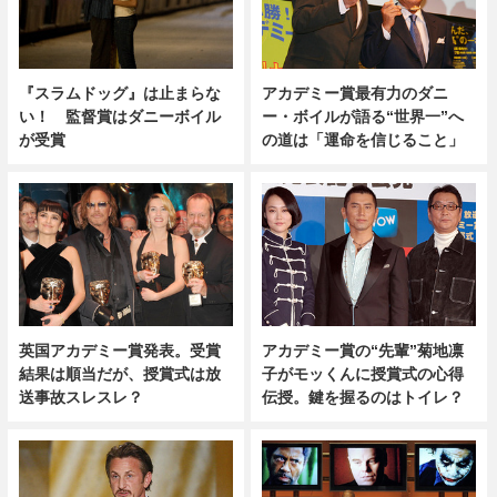
『スラムドッグ』は止まらな
アカデミー賞最有力のダニ
い！ 監督賞はダニーボイル
ー・ボイルが語る“世界一”へ
が受賞
の道は「運命を信じること」
英国アカデミー賞発表。受賞
アカデミー賞の“先輩”菊地凛
結果は順当だが、授賞式は放
子がモッくんに授賞式の心得
送事故スレスレ？
伝授。鍵を握るのはトイレ？