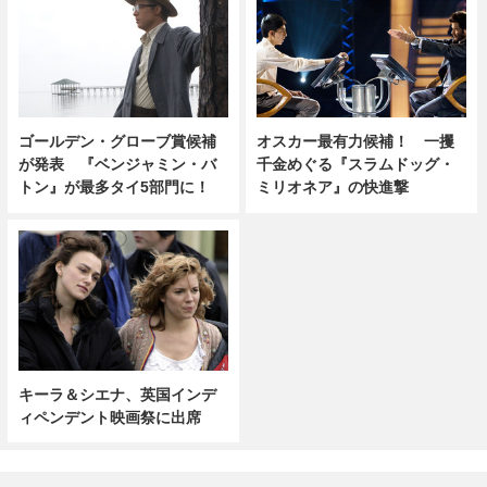
ゴールデン・グローブ賞候補
オスカー最有力候補！ 一攫
が発表 『ベンジャミン・バ
千金めぐる『スラムドッグ・
トン』が最多タイ5部門に！
ミリオネア』の快進撃
キーラ＆シエナ、英国インデ
ィペンデント映画祭に出席