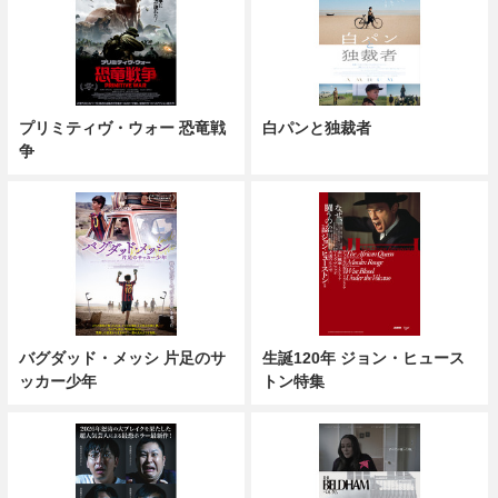
プリミティヴ・ウォー 恐竜戦
白パンと独裁者
争
バグダッド・メッシ 片足のサ
生誕120年 ジョン・ヒュース
ッカー少年
トン特集