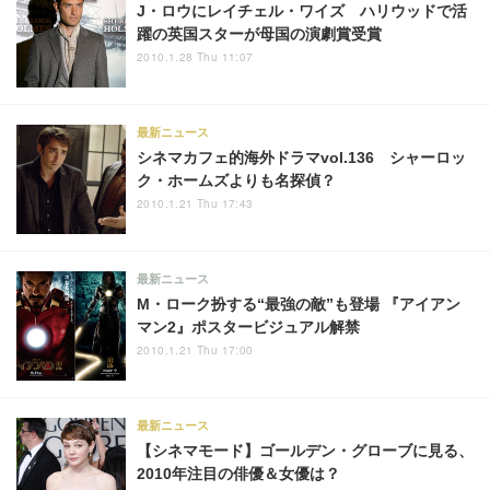
J・ロウにレイチェル・ワイズ ハリウッドで活
躍の英国スターが母国の演劇賞受賞
2010.1.28 Thu 11:07
最新ニュース
シネマカフェ的海外ドラマvol.136 シャーロッ
ク・ホームズよりも名探偵？
2010.1.21 Thu 17:43
最新ニュース
M・ローク扮する“最強の敵”も登場 『アイアン
マン2』ポスタービジュアル解禁
2010.1.21 Thu 17:00
最新ニュース
【シネマモード】ゴールデン・グローブに見る、
2010年注目の俳優＆女優は？