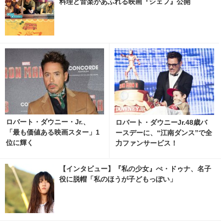
料理と音楽があふれる映画『シェフ』公開
ロバート・ダウニー・Jr.、
ロバート・ダウニーJr.48歳バ
「最も価値ある映画スター」1
ースデーに、“江南ダンス”で全
位に輝く
力ファンサービス！
【インタビュー】『私の少女』ぺ・ドゥナ、名子
役に脱帽「私のほうが子どもっぽい」