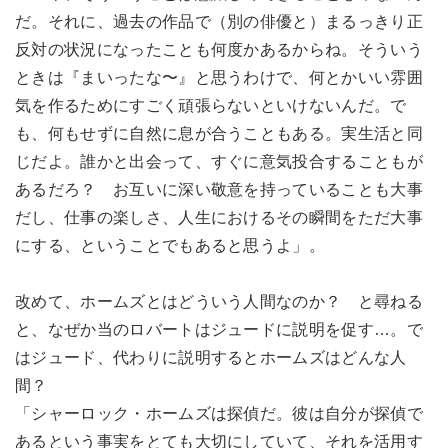
だ。それに、過去の作品で（別の俳優と）まるっきり正
反対の状況になったことも何度かあるからね。そういう
ときは『まいったな〜』と思うわけで、何とかいい雰囲
気を作るためにすごく頑張らないといけないんだ。で
も、何もせずに自然に息が合うこともある。実生活と同
じだよ。誰かと出会って、すぐに意気投合することもが
あるだろ？ お互いに深い敬意を持っていることも大事
だし、仕事の楽しさ、人生におけるその瞬間をただ大事
にする、ということでもあると思うよ」。
改めて、ホームズとはどういう人間なのか？ と尋ねる
と、なぜか当のロバートはジュードに説明を促す…。で
はジュード、代わりに説明するとホームズはどんな人
間？
「シャーロック・ホームズは探偵だ。彼は自分が探偵で
あるという事実をとても大切にしていて、それを活用す