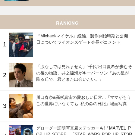
RANKING
『Michael/マイケル』続編、製作開始時期と公開
日についてライオンズゲート会長がコメント
「涙なしでは見れません」“千代”出口夏希が歩むそ
の後の物語、井之脇海がキーパーソン『あの星が
降る丘で、君とまた出会いたい。』
川口春奈&高杉真宙の愛おしい日常...『ママがもう
この世界にいなくても 私の命の日記』場面写真
グローグー証明写真風ステッカーも!「MARVEL P
OP UP STORE」「STAR WARS POP UP STOR