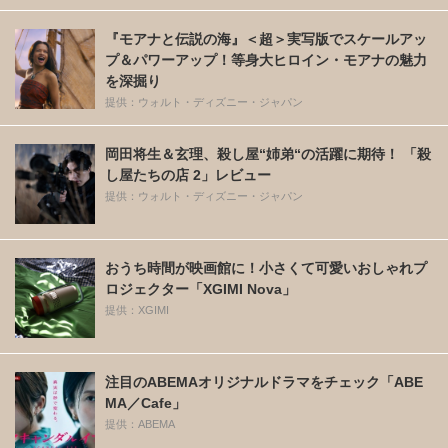
『モアナと伝説の海』＜超＞実写版でスケールアッ
プ＆パワーアップ！等身大ヒロイン・モアナの魅力
を深掘り
提供：ウォルト・ディズニー・ジャパン
岡田将生＆玄理、殺し屋“姉弟“の活躍に期待！ 「殺
し屋たちの店 2」レビュー
提供：ウォルト・ディズニー・ジャパン
おうち時間が映画館に！小さくて可愛いおしゃれプ
ロジェクター「XGIMI Nova」
提供：XGIMI
注目のABEMAオリジナルドラマをチェック「ABE
MA／Cafe」
提供：ABEMA