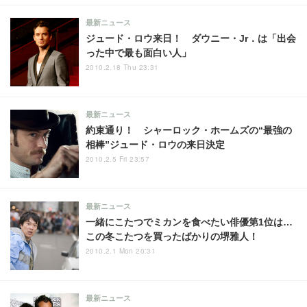
最新ニュース
ジュード・ロウ来日！ ダウニー・Jr．は「出会
った中で最も面白い人」
2010.2.18 Thu 23:31
最新ニュース
約束通り！ シャーロック・ホームズの“最強の
相棒”ジュード・ロウの来日決定
2010.2.5 Fri 23:57
最新ニュース
一緒にこたつでミカンを食べたい俳優第1位は…
この冬こたつを買ったばかりの堺雅人！
2010.2.1 Mon 20:31
最新ニュース