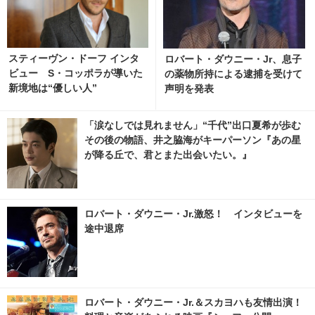
スティーヴン・ドーフ インタ
ロバート・ダウニー・Jr、息子
ビュー S・コッポラが導いた
の薬物所持による逮捕を受けて
新境地は“優しい人”
声明を発表
「涙なしでは見れません」“千代”出口夏希が歩む
その後の物語、井之脇海がキーパーソン『あの星
が降る丘で、君とまた出会いたい。』
ロバート・ダウニー・Jr.激怒！ インタビューを
途中退席
ロバート・ダウニー・Jr.＆スカヨハも友情出演！