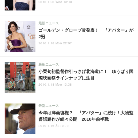
2010.1.20 Wed 18:18
最新ニュース
ゴールデン・グローブ賞発表！ 『アバター』が
2冠
2010.1.18 Mon 22:07
最新ニュース
小栗旬初監督作引っさげ北海道に！ ゆうばり国
際映画祭ラインナップに注目
2010.1.18 Mon 13:38
最新ニュース
今年は洋画復権？ 『アバター』に続け！大物監
督話題作が続々公開 2010年前半戦
2010.1.16 Sat 0:29