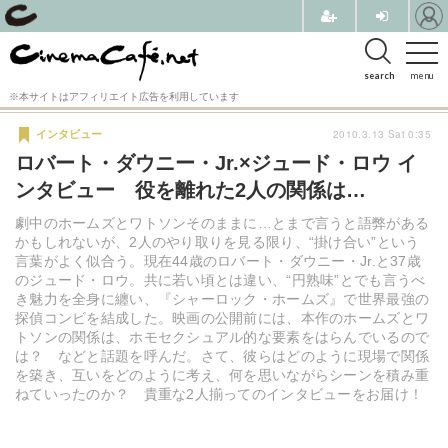
search
menu
※本サイトはアフィリエイト広告を利用しています
2010.3.13 Sat 0:35
インタビュー
ロバート・ダウニー・Jr.×ジュード・ロウ イ
ンタビュー 役を離れた2人の関係は…
劇中のホームズとワトソンそのままに…とまで言うと語弊がある
かもしれないが、2人のやり取りを見る限り、“掛け合い”という
言葉がよく似合う。現在44歳のロバート・ダウニー・Jr.と37歳
のジュード・ロウ。共に若い頃とは違い、“円熟味”とでも言うべ
き魅力を全身に纏い、『シャーロック・ホームズ』で世界最強の
探偵コンビを結成した。映画の公開前には、本作のホームズとワ
トソンの関係は、ホモセクシュアル的な要素をはらんでいるので
は？ などと話題を呼んだ。さて、彼らはどのように現場で関係
を築き、互いをどのように考え、何を思いながらシーンを積み重
ねていったのか？ 貴重な2人揃ってのインタビューをお届け！