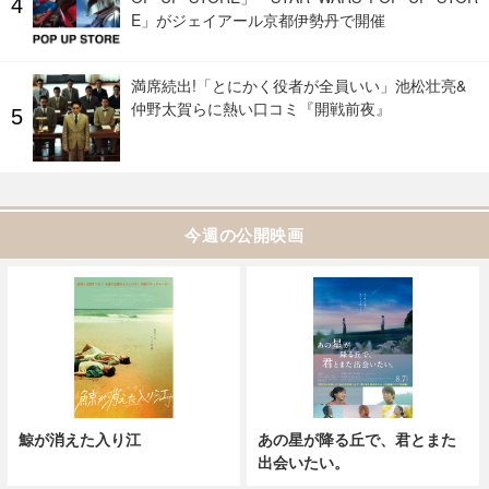
E」がジェイアール京都伊勢丹で開催
満席続出!「とにかく役者が全員いい」池松壮亮&
仲野太賀らに熱い口コミ『開戦前夜』
今週の公開映画
鯨が消えた入り江
あの星が降る丘で、君とまた
出会いたい。