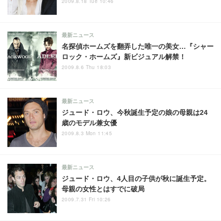
2009.8.18 Tue 10:46
最新ニュース
名探偵ホームズを翻弄した唯一の美女…『シャー
ロック・ホームズ』新ビジュアル解禁！
2009.8.6 Thu 18:03
最新ニュース
ジュード・ロウ、今秋誕生予定の娘の母親は24
歳のモデル兼女優
2009.8.3 Mon 11:45
最新ニュース
ジュード・ロウ、4人目の子供が秋に誕生予定。
母親の女性とはすでに破局
2009.7.31 Fri 10:26