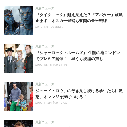
最新ニュース
『タイタニック』越え見えた？『アバター』旋風
止まず オスカー候補も奮闘の全米戦線
2010.1.5 Tue 22:57
最新ニュース
『シャーロック・ホームズ』 生誕の地ロンドン
でプレミア開催！ 早くも続編の声も
2009.12.15 Tue 21:16
最新ニュース
ジュード・ロウ、のぞき見し続ける学生たちに激
怒、オレンジを投げつける！
2009.11.24 Tue 12:02
最新ニュース