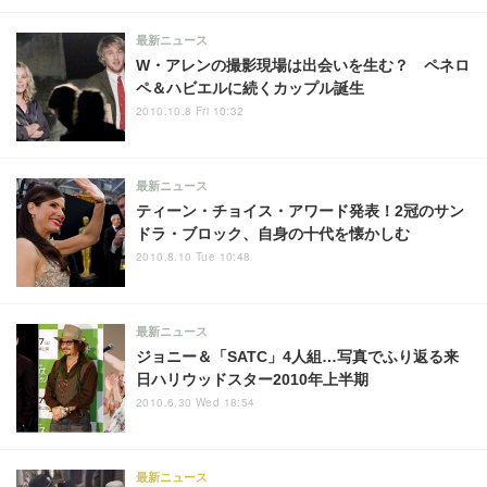
最新ニュース
W・アレンの撮影現場は出会いを生む？ ペネロ
ペ＆ハビエルに続くカップル誕生
2010.10.8 Fri 10:32
最新ニュース
ティーン・チョイス・アワード発表！2冠のサン
ドラ・ブロック、自身の十代を懐かしむ
2010.8.10 Tue 10:48
最新ニュース
ジョニー＆「SATC」4人組…写真でふり返る来
日ハリウッドスター2010年上半期
2010.6.30 Wed 18:54
最新ニュース