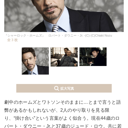
『シャーロック・ホームズ』 ロバート・ダウニー・Jr. -(C) (C)Chiaki Nozu
全 3 枚
拡大写真
劇中のホームズとワトソンそのままに…とまで言うと語
弊があるかもしれないが、2人のやり取りを見る限
り、“掛け合い”という言葉がよく似合う。現在44歳のロ
バート・ダウニー・Jr.と37歳のジュード・ロウ。共に若