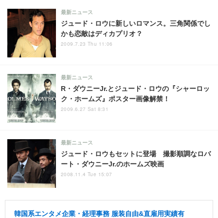
最新ニュース
ジュード・ロウに新しいロマンス。三角関係でし
かも恋敵はディカプリオ？
2009.7.23 Thu 11:06
最新ニュース
R・ダウニーJr.とジュード・ロウの『シャーロッ
ク・ホームズ』ポスター画像解禁！
2009.6.27 Sat 8:31
最新ニュース
ジュード・ロウもセットに登場 撮影順調なロバ
ート・ダウニーJr.のホームズ映画
2008.11.4 Tue 15:07
韓国系エンタメ企業・経理事務 服装自由&直雇用実績有