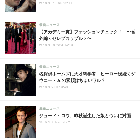
2010.3.11 Thu 23:11
最新ニュース
【アカデミー賞】ファッションチェック！ 〜番
外編＜セレブカップル＞〜
2010.3.10 Wed 14:58
最新ニュース
名探偵ホームズに天才科学者…ヒーロー役続くダ
ウニー・Jr.の素顔はちょいワル？
2010.3.5 Fri 18:43
最新ニュース
ジュード・ロウ、昨秋誕生した娘とついに対面
2010.3.2 Tue 14:47