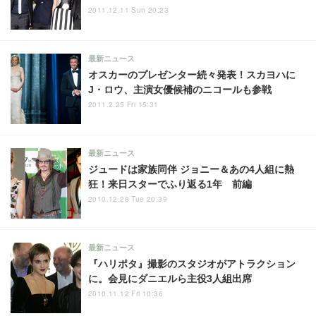
2011.12.11 Sun 20:23
最新ニュース
オスカーのプレゼンター続々発表！スカヨハに
J・ロウ、主演女優候補のニコールも参戦
2011.2.25 Fri 15:31
最新ニュース
ジュードは家族同伴 ジョニー＆あの4人組に熱
狂！来日スターでふり返る1年 前編
2010.12.28 Tue 20:39
最新ニュース
『ハリポタ』撮影のスタジオがアトラクション
に。会見にダニエルら主役3人組出席
2010.11.12 Fri 10:36