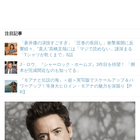
注目記事
「蒼井優の演技すごすぎ」「圧巻の長回し」衝撃展開に反
響続々、“直人”高橋文哉には「マジで読めない」謎深まる
「Tシャツが乾くまで」5話
J・ロウ、『シャーロック・ホームズ』3作目を待望！ 「脚
本が完成間近なのも知ってる」
『モアナと伝説の海』＜超＞実写版でスケールアップ＆パ
ワーアップ！等身大ヒロイン・モアナの魅力を深掘り【P
R】