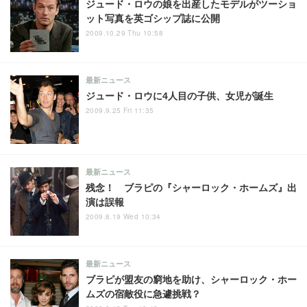
ジュード・ロウの娘を出産したモデルがツーショ
ット写真を英ゴシップ誌に公開
2009.10.29 Thu 10:58
最新ニュース
ジュード・ロウに4人目の子供、女児が誕生
2009.9.25 Fri 11:35
最新ニュース
残念！ ブラピの『シャーロック・ホームズ』出
演は誤報
2009.8.19 Wed 10:34
最新ニュース
ブラピが盟友の窮地を助け、シャーロック・ホー
ムズの宿敵役に急遽挑戦？