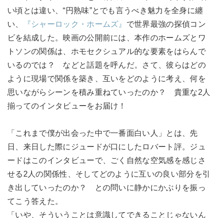
い頃とは違い、“円熟味”とでも言うべき魅力を全身に纏
い、
『シャーロック・ホームズ』
で世界最強の探偵コン
ビを結成した。映画の公開前には、本作のホームズとワ
トソンの関係は、ホモセクシュアル的な要素をはらんで
いるのでは？ などと話題を呼んだ。さて、彼らはどの
ように現場で関係を築き、互いをどのように考え、何を
思いながらシーンを積み重ねていったのか？ 貴重な2人
揃ってのインタビューをお届け！
「これまで僕が出会った中で一番面白い人」とは、先
日、来日した際にジュードが口にしたロバート評。ジュ
ードはこのインタビューで、ごく自然な空気感を感じさ
せる2人の関係性、そしてどのように互いの良い部分を引
き出していったのか？ との問いに静かにかぶりを振っ
てこう答えた。
「いや、そういうことは意識してできることじゃないん