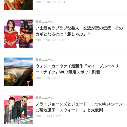
2008.3.18 Tue 18:54
最新ニュース
いま最もラブラブな芸人・友近が恋の伝授 その
カギとなるのは「豚しゃぶ」？
2008.3.18 Tue 16:49
最新ニュース
ウォン・カーウァイ最新作『マイ・ブルーベリ
ー・ナイツ』WEB限定スポット到着！
2008.2.26 Tue 13:03
最新ニュース
ノラ・ジョーンズとジュード・ロウのキスシーン
に菊地凛子「スウィート！」と太鼓判
2008.2.15 Fri 17:15