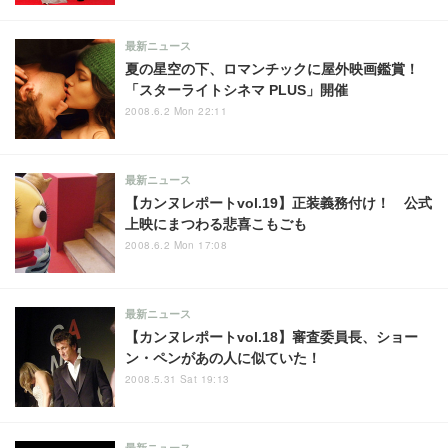
最新ニュース
夏の星空の下、ロマンチックに屋外映画鑑賞！
「スターライトシネマ PLUS」開催
2008.6.2 Mon 22:11
最新ニュース
【カンヌレポートvol.19】正装義務付け！ 公式
上映にまつわる悲喜こもごも
2008.6.2 Mon 17:08
最新ニュース
【カンヌレポートvol.18】審査委員長、ショー
ン・ペンがあの人に似ていた！
2008.5.31 Sat 19:13
最新ニュース