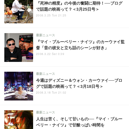
『死神の精度』の今後の奮闘に期待！──ブログ
で話題の映画って？＜3月25日号＞
2008.3.25 Tue 21:25
最新ニュース
『マイ・ブルーベリー・ナイツ』のカーウァイ監
督「昔の彼女と立ち話のシーンが好き」
2008.3.22 Sat 0:39
最新ニュース
今週はディズニー＆ウォン・カーウァイ──ブロ
グで話題の映画って？＜3月18日号＞
2008.3.18 Tue 21:02
最新ニュース
人生は苦く、そして甘いもの──『マイ・ブルー
ベリー・ナイツ』で甘酸っぱい時間を