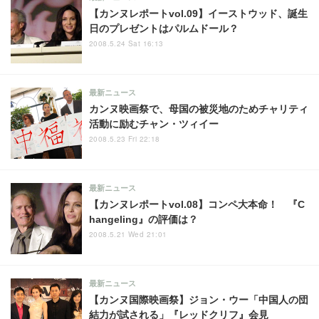
【カンヌレポートvol.09】イーストウッド、誕生
日のプレゼントはパルムドール？
2008.5.24 Sat 16:13
最新ニュース
カンヌ映画祭で、母国の被災地のためチャリティ
活動に励むチャン・ツィイー
2008.5.23 Fri 22:18
最新ニュース
【カンヌレポートvol.08】コンペ大本命！ 『C
hangeling』の評価は？
2008.5.21 Wed 21:01
最新ニュース
【カンヌ国際映画祭】ジョン・ウー「中国人の団
結力が試される」『レッドクリフ』会見