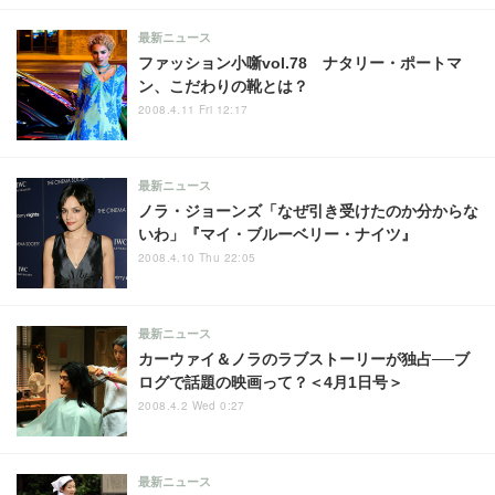
最新ニュース
ファッション小噺vol.78 ナタリー・ポートマ
ン、こだわりの靴とは？
2008.4.11 Fri 12:17
最新ニュース
ノラ・ジョーンズ「なぜ引き受けたのか分からな
いわ」『マイ・ブルーベリー・ナイツ』
2008.4.10 Thu 22:05
最新ニュース
カーウァイ＆ノラのラブストーリーが独占──ブ
ログで話題の映画って？＜4月1日号＞
2008.4.2 Wed 0:27
最新ニュース