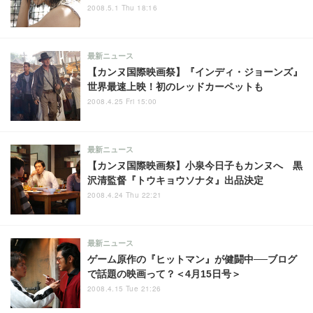
2008.5.1 Thu 18:16
最新ニュース
【カンヌ国際映画祭】『インディ・ジョーンズ』
世界最速上映！初のレッドカーペットも
2008.4.25 Fri 15:00
最新ニュース
【カンヌ国際映画祭】小泉今日子もカンヌへ 黒
沢清監督『トウキョウソナタ』出品決定
2008.4.24 Thu 22:21
最新ニュース
ゲーム原作の『ヒットマン』が健闘中──ブログ
で話題の映画って？＜4月15日号＞
2008.4.15 Tue 21:26