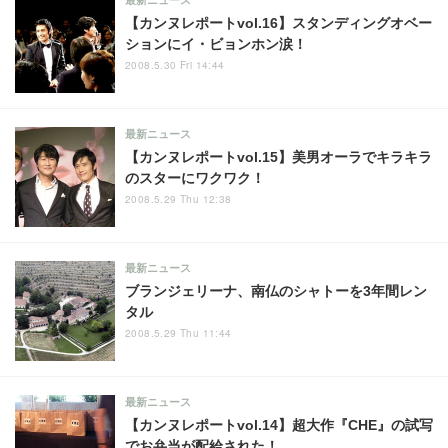
【カンヌレポートvol.16】スタンディングオベー
ションにイ・ビョンホン涙！
2008.5.30 Fri 14:44
最新ニュース
【カンヌレポートvol.15】美男オーラでキラキラ
のスターにワクワク！
2008.5.29 Thu 12:38
最新ニュース
ブランジェリーナ、南仏のシャトーを3年間レン
タル
2008.5.29 Thu 11:44
最新ニュース
【カンヌレポートvol.14】超大作『CHE』の試写
でお弁当が配給された！