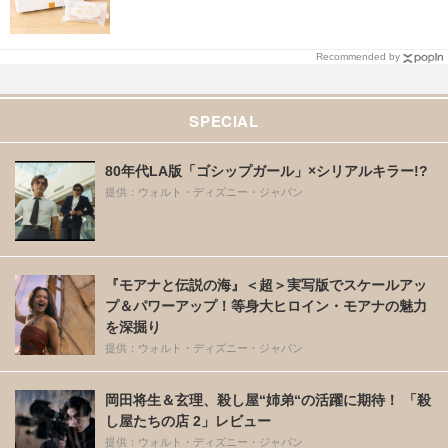
Recommended by
SPECIAL
80年代LA版「ゴシップガール」×シリアルキラー!?
提供：ウォルト・ディズニー・ジャパン
『モアナと伝説の海』＜超＞実写版でスケールアッ
プ＆パワーアップ！等身大ヒロイン・モアナの魅力
を深掘り
提供：ウォルト・ディズニー・ジャパン
岡田将生＆玄理、殺し屋“姉弟“の活躍に期待！ 「殺
し屋たちの店 2」レビュー
提供：ウォルト・ディズニー・ジャパン