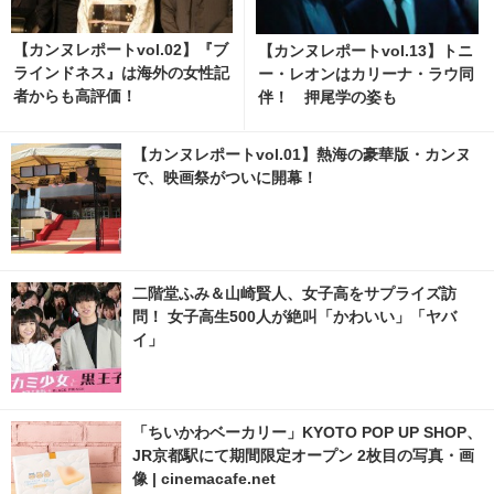
【カンヌレポートvol.02】『ブ
【カンヌレポートvol.13】トニ
ラインドネス』は海外の女性記
ー・レオンはカリーナ・ラウ同
者からも高評価！
伴！ 押尾学の姿も
【カンヌレポートvol.01】熱海の豪華版・カンヌ
で、映画祭がついに開幕！
二階堂ふみ＆山崎賢人、女子高をサプライズ訪
問！ 女子高生500人が絶叫「かわいい」「ヤバ
イ」
「ちいかわベーカリー」KYOTO POP UP SHOP、
JR京都駅にて期間限定オープン 2枚目の写真・画
像 | cinemacafe.net