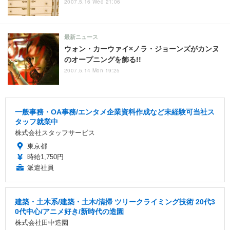
2007.5.16 Wed 21:06
最新ニュース
ウォン・カーウァイ×ノラ・ジョーンズがカンヌ
のオープニングを飾る!!
2007.5.14 Mon 19:25
一般事務・OA事務/エンタメ企業資料作成など未経験可当社ス
タッフ就業中
株式会社スタッフサービス
東京都
時給1,750円
派遣社員
建築・土木系/建築・土木/清掃 ツリークライミング技術 20代3
0代中心/アニメ好き/新時代の造園
株式会社田中造園