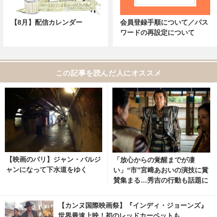
【8月】配信カレンダー
会員登録手順について／パス
ワードの再設定について
この記事を読んだ人にオススメ
【映画のパリ】ジャン・バルジ
「放心からの覚醒までが凄
ャンになって下水道をゆく
い」“市”宮﨑あおいの演技に賞
賛集まる…秀吉の行動も話題に
「豊臣兄弟！」30話 3枚目の写
真・画像 | cinemacafe.net
【カンヌ国際映画祭】『インディ・ジョーンズ』
世界最速上映！初のレッドカーペットも