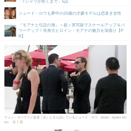
「Tシャツが乾くまで」5話
ジュード・ロウも夢中の20歳の才媛モデルは恋多き女性
『モアナと伝説の海』＜超＞実写版でスケールアップ＆パ
ワーアップ！等身大ヒロイン・モアナの魅力を深掘り【P
R】
ウォン・カーウァイ監督（左）と立ち話しているジュード・ロウ photo：Ayako Ish
全 1 枚
izu