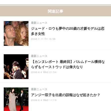
関連記事
最新ニュース
ジュード・ロウも夢中の20歳の才媛モデルは恋
多き女性
2008.7.11 Fri 16:56
最新ニュース
【カンヌレポート 最終回】パルムドール獲得な
らずもイーストウッドは偉大なり
2008.6.4 Wed 21:54
最新ニュース
アンジー双子を出産の誤報はなぜ起きたか？
2008.6.4 Wed 11:19