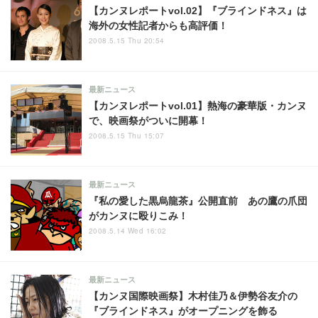
【カンヌレポートvol.02】『ブラインドネス』は
海外の女性記者からも高評価！
2008.5.15 Thu 20:54
最新ニュース
【カンヌレポートvol.01】熱海の豪華版・カンヌ
で、映画祭がついに開幕！
2008.5.15 Thu 15:07
最新ニュース
『私の愛した黒烏龍茶』公開直前 あの鷹の爪団
がカンヌに殴りこみ！
2008.5.14 Wed 16:02
最新ニュース
【カンヌ国際映画祭】木村佳乃＆伊勢谷友介の
『ブラインドネス』がオープニングを飾る