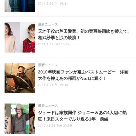
2011.2.25 Fri 15:31
最新ニュース
天才子役の芦田愛菜、初の実写映画吹き替えで、
相武紗季と涙の競演！
2011.1.29 Sat 18:57
最新ニュース
2010年映画ファンが選ぶベストムービー 洋画
大作を抑えあの邦画がNo.1に輝く！
2011.1.21 Fri 19:43
最新ニュース
ジュードは家族同伴 ジョニー＆あの4人組に熱
狂！来日スターでふり返る1年 前編
2010.12.28 Tue 20:39