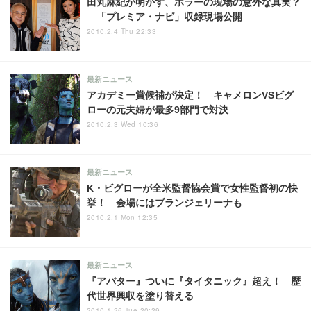
田丸麻紀が明かす、ホラーの現場の意外な真実？
「プレミア・ナビ」収録現場公開
2010.2.4 Thu 22:33
最新ニュース
アカデミー賞候補が決定！ キャメロンVSビグ
ローの元夫婦が最多9部門で対決
2010.2.3 Wed 10:36
最新ニュース
K・ビグローが全米監督協会賞で女性監督初の快
挙！ 会場にはブランジェリーナも
2010.2.1 Mon 12:35
最新ニュース
『アバター』ついに『タイタニック』超え！ 歴
代世界興収を塗り替える
2010.1.26 Tue 20:29