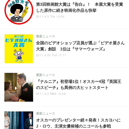
第3回映画館大賞は『告白』！ 本屋大賞を受賞
した原作に続き映画化作品も快挙
2011.4.5 Tue 13:04
最新ニュース
全国のビデオショップ店員が選ぶ「ビデオ屋さん
大賞」創設 1位は『サマーウォーズ』
2011.3.22 Tue 17:11
最新ニュース
『ナルニア』初登場1位！オスカー4冠『英国王
のスピーチ』も異例の大ヒットスタート
2011.3.2 Wed 16:38
最新ニュース
オスカーのプレゼンター続々発表！スカヨハに
J・ロウ、主演女優候補のニコールも参戦