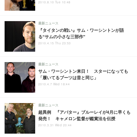
2010.8.10 Tue 10:48
最新ニュース
『タイタンの戦い』サム・ワーシントンが語
る“サムの小さな三部作”
2010.4.15 Thu 23:53
最新ニュース
サム・ワーシントン来日！ スターになっても
「履いてるブーツは昔と同じ」
2010.4.7 Wed 18:44
最新ニュース
超異例 『アバター』ブルーレイが4月に早くも
発売！ キャメロン監督が鑑賞法を伝授
2010.3.31 Wed 20:44