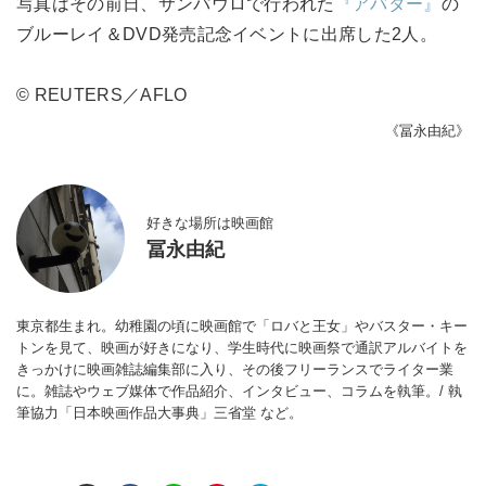
写真はその前日、サンパウロで行われた
『アバター』
の
ブルーレイ＆DVD発売記念イベントに出席した2人。
© REUTERS／AFLO
《冨永由紀》
好きな場所は映画館
冨永由紀
東京都生まれ。幼稚園の頃に映画館で「ロバと王女」やバスター・キー
トンを見て、映画が好きになり、学生時代に映画祭で通訳アルバイトを
きっかけに映画雑誌編集部に入り、その後フリーランスでライター業
に。雑誌やウェブ媒体で作品紹介、インタビュー、コラムを執筆。/ 執
筆協力「日本映画作品大事典」三省堂 など。