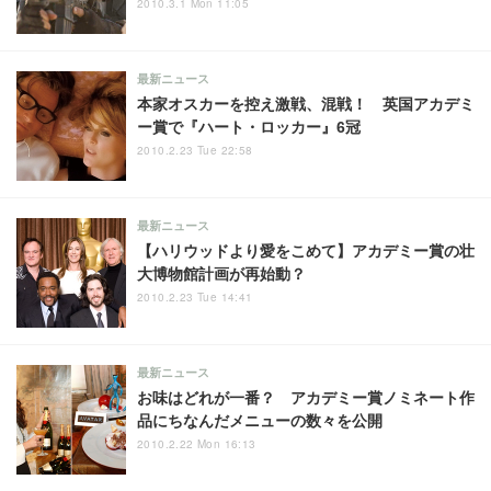
2010.3.1 Mon 11:05
最新ニュース
本家オスカーを控え激戦、混戦！ 英国アカデミ
ー賞で『ハート・ロッカー』6冠
2010.2.23 Tue 22:58
最新ニュース
【ハリウッドより愛をこめて】アカデミー賞の壮
大博物館計画が再始動？
2010.2.23 Tue 14:41
最新ニュース
お味はどれが一番？ アカデミー賞ノミネート作
品にちなんだメニューの数々を公開
2010.2.22 Mon 16:13