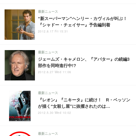
最新ニュース
“新スーパーマン”ヘンリー・カヴィルが叫ぶ！
『シャドー・チェイサー』予告編到着
2012.8.17 Fri 15:31
最新ニュース
ジェームズ・キャメロン、『アバター』の続編3
部作を同時進行中!?
2012.6.27 Wed 11:06
最新ニュース
『レオン』『ニキータ』に続け！ R・ベッソン
が描く“女殺し屋”に抜擢されたのは…
2012.5.30 Wed 10:02
最新ニュース