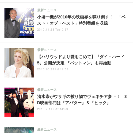
最新ニュース
小堺一機が2010年の映画界を喋り倒す！ 「ベ
スト・オブ・ベスト」特別番組を収録
2010.11.23 Tue 0:37
最新ニュース
【ハリウッドより愛をこめて】『ダイ・ハード
5』公開が決定 『バットマン』も再始動
2010.10.29 Fri 11:58
最新ニュース
清水崇がウサギの被り物でヴェネチア参上！ 3
D映画部門は『アバター』＆『ヒック』
2010.9.11 Sat 14:53
最新ニュース