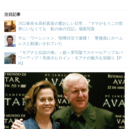
注目記事
川口春奈＆高杉真宙の愛おしい日常…『ママがもうこの世
界にいなくても 私の命の日記』場面写真
サム・ワーシントン、喧嘩沙汰で逮捕！ 警備員にホーム
レスと勘違いされていた
『モアナと伝説の海』＜超＞実写版でスケールアップ＆パ
ワーアップ！等身大ヒロイン・モアナの魅力を深掘り【P
R】