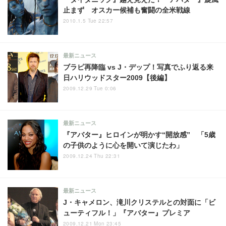
止まず オスカー候補も奮闘の全米戦線
2010.1.5 Tue 22:57
最新ニュース
ブラピ再降臨 vs J・デップ！写真でふり返る来
日ハリウッドスター2009【後編】
2009.12.29 Tue 0:06
最新ニュース
『アバター』ヒロインが明かす“開放感” 「5歳
の子供のように心を開いて演じたわ」
2009.12.24 Thu 22:31
最新ニュース
J・キャメロン、滝川クリステルとの対面に「ビ
ューティフル！」『アバター』プレミア
2009.12.21 Mon 23:45