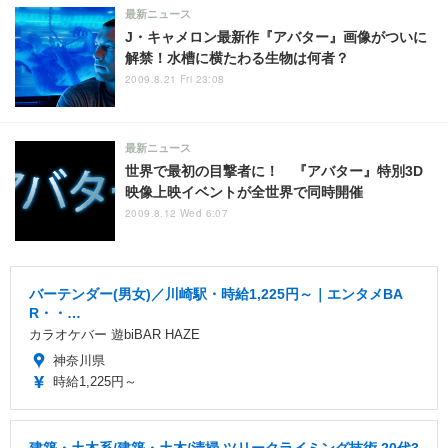
最新ニュース
J・キャメロン最新作『アバター』画像がついに
解禁！水槽に横たわる生物は何者？
2009.8.21 Fri 23:08
最新ニュース
世界で最初の目撃者に！ 『アバター』特別3D
映像上映イベントが全世界で同時開催
2009.8.12 Wed 6:07
バーテンダー(男女)／川崎駅・時給1,225円～｜エンタメBA
R・・…
カラオケバー 遊biBAR HAZE
神奈川県
時給1,225円～