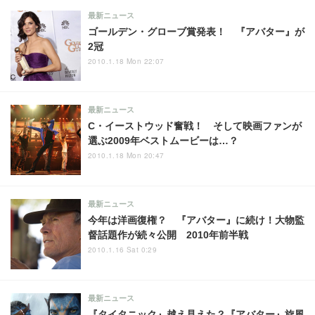
最新ニュース
ゴールデン・グローブ賞発表！ 『アバター』が
2冠
2010.1.18 Mon 22:07
最新ニュース
C・イーストウッド奮戦！ そして映画ファンが
選ぶ2009年ベストムービーは…？
2010.1.18 Mon 20:47
最新ニュース
今年は洋画復権？ 『アバター』に続け！大物監
督話題作が続々公開 2010年前半戦
2010.1.16 Sat 0:29
最新ニュース
『タイタニック』越え見えた？『アバター』旋風