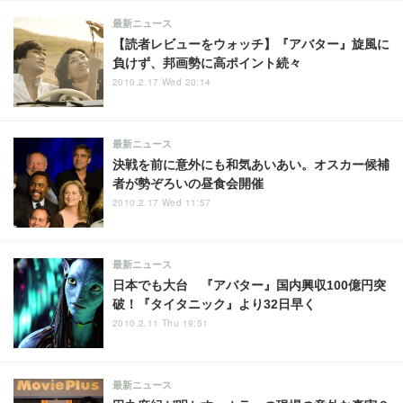
最新ニュース
【読者レビューをウォッチ】『アバター』旋風に
負けず、邦画勢に高ポイント続々
2010.2.17 Wed 20:14
最新ニュース
決戦を前に意外にも和気あいあい。オスカー候補
者が勢ぞろいの昼食会開催
2010.2.17 Wed 11:57
最新ニュース
日本でも大台 『アバター』国内興収100億円突
破！『タイタニック』より32日早く
2010.2.11 Thu 19:51
最新ニュース