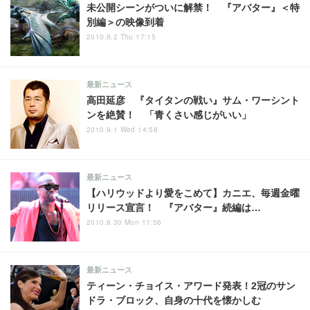
未公開シーンがついに解禁！ 『アバター』＜特
別編＞の映像到着
2010.9.2 Thu 17:15
最新ニュース
高田延彦 『タイタンの戦い』サム・ワーシント
ンを絶賛！ 「青くさい感じがいい」
2010.9.1 Wed 14:58
最新ニュース
【ハリウッドより愛をこめて】カニエ、毎週金曜
リリース宣言！ 『アバター』続編は…
2010.8.30 Mon 11:56
最新ニュース
ティーン・チョイス・アワード発表！2冠のサン
ドラ・ブロック、自身の十代を懐かしむ