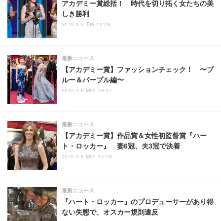
アカデミー賞総括！ 時代を切り拓く女たちの美
しき勝利
2010.3.9 Tue 12:28
最新ニュース
【アカデミー賞】ファッションチェック！ 〜ブ
ルー＆パープル編〜
2010.3.8 Mon 19:47
最新ニュース
【アカデミー賞】作品賞＆女性初監督賞『ハー
ト・ロッカー』 妻6冠、夫3冠で決着
2010.3.8 Mon 14:18
最新ニュース
『ハート・ロッカー』のプロデューサーがあり得
ない失態で、オスカー規則違反