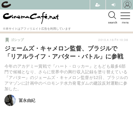
search
menu
※本サイトはアフィリエイト広告を利用しています
2010.4.16 Fri 10:38
ゴシップ
ジェームズ・キャメロン監督、ブラジルで
「リアルライフ・アバター・バトル」に参戦
今年のアカデミー賞戦で『ハート・ロッカー』ともども最多6部
門で候補となり、さらに世界中の興行収入記録を塗り替えている
『アバター』のジェームズ・キャメロン監督が12日、ブラジルの
アマゾンに計画中のベロモンテ水力発電ダムの建設反対運動に参
加した。
冨永由紀
冨永由紀