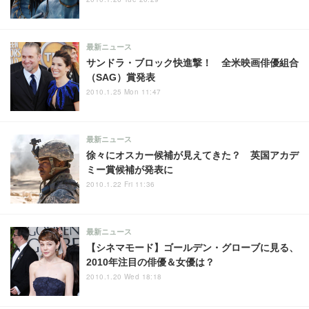
最新ニュース
サンドラ・ブロック快進撃！ 全米映画俳優組合
（SAG）賞発表
2010.1.25 Mon 11:47
最新ニュース
徐々にオスカー候補が見えてきた？ 英国アカデ
ミー賞候補が発表に
2010.1.22 Fri 11:36
最新ニュース
【シネマモード】ゴールデン・グローブに見る、
2010年注目の俳優＆女優は？
2010.1.20 Wed 18:18