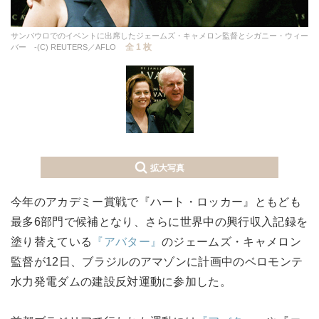
サンパウロでのイベントに出席したジェームズ・キャメロン監督とシガニー・ウィー
全 1 枚
バー -(C) REUTERS／AFLO
拡大写真
今年のアカデミー賞戦で『ハート・ロッカー』ともども
最多6部門で候補となり、さらに世界中の興行収入記録を
塗り替えている
『アバター』
のジェームズ・キャメロン
監督が12日、ブラジルのアマゾンに計画中のベロモンテ
水力発電ダムの建設反対運動に参加した。