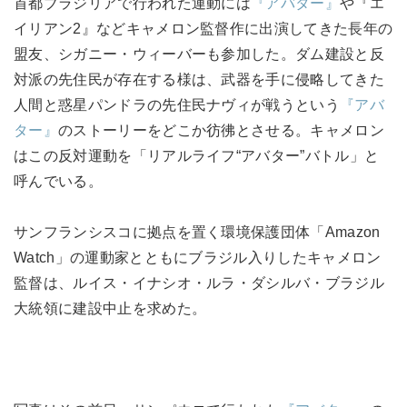
首都ブラジリアで行われた運動には
『アバター』
や『エ
イリアン2』などキャメロン監督作に出演してきた長年の
盟友、シガニー・ウィーバーも参加した。ダム建設と反
対派の先住民が存在する様は、武器を手に侵略してきた
人間と惑星パンドラの先住民ナヴィが戦うという
『アバ
ター』
のストーリーをどこか彷彿とさせる。キャメロン
はこの反対運動を「リアルライフ“アバター”バトル」と
呼んでいる。
サンフランシスコに拠点を置く環境保護団体「Amazon
Watch」の運動家とともにブラジル入りしたキャメロン
監督は、ルイス・イナシオ・ルラ・ダシルバ・ブラジル
大統領に建設中止を求めた。