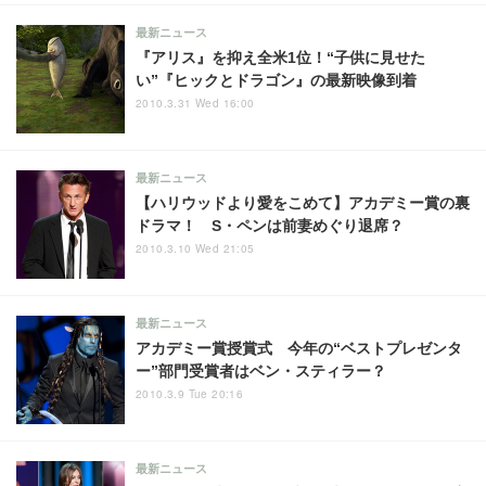
最新ニュース
『アリス』を抑え全米1位！“子供に見せた
い”『ヒックとドラゴン』の最新映像到着
2010.3.31 Wed 16:00
最新ニュース
【ハリウッドより愛をこめて】アカデミー賞の裏
ドラマ！ S・ペンは前妻めぐり退席？
2010.3.10 Wed 21:05
最新ニュース
アカデミー賞授賞式 今年の“ベストプレゼンタ
ー”部門受賞者はベン・スティラー？
2010.3.9 Tue 20:16
最新ニュース