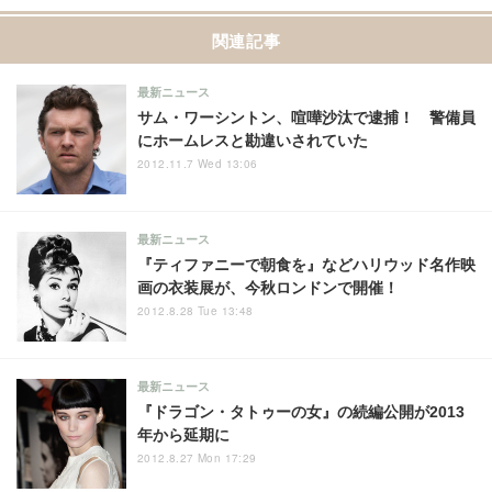
関連記事
最新ニュース
サム・ワーシントン、喧嘩沙汰で逮捕！ 警備員
にホームレスと勘違いされていた
2012.11.7 Wed 13:06
最新ニュース
『ティファニーで朝食を』などハリウッド名作映
画の衣装展が、今秋ロンドンで開催！
2012.8.28 Tue 13:48
最新ニュース
『ドラゴン・タトゥーの女』の続編公開が2013
年から延期に
2012.8.27 Mon 17:29