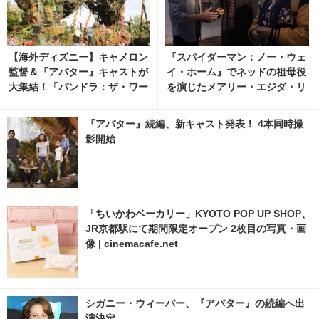
【海外ディズニー】キャメロン
『スパイダーマン：ノー・ウェ
監督＆『アバター』キャストが
イ・ホーム』でネッドの祖母役
大集結！「パンドラ：ザ・ワー
を演じたメアリー・エジダ・リ
ルド・オブ・アバター」セレモ
ベラが死去 ネッド役ジェイ
ニー
コブ・バタロンが追悼 6枚目の
『アバター』続編、新キャスト発表！ 4本同時撮
写真・画像 | cinemacafe.net
影開始
「ちいかわベーカリー」KYOTO POP UP SHOP、
JR京都駅にて期間限定オープン 2枚目の写真・画
像 | cinemacafe.net
シガニー・ウィーバー、『アバター』の続編へ出
演決定