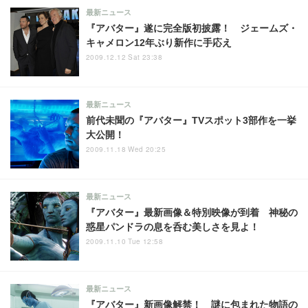
最新ニュース
『アバター』遂に完全版初披露！ ジェームズ・
キャメロン12年ぶり新作に手応え
2009.12.12 Sat 23:38
最新ニュース
前代未聞の『アバター』TVスポット3部作を一挙
大公開！
2009.11.18 Wed 20:25
最新ニュース
『アバター』最新画像＆特別映像が到着 神秘の
惑星パンドラの息を呑む美しさを見よ！
2009.11.10 Tue 12:58
最新ニュース
『アバター』新画像解禁！ 謎に包まれた物語の