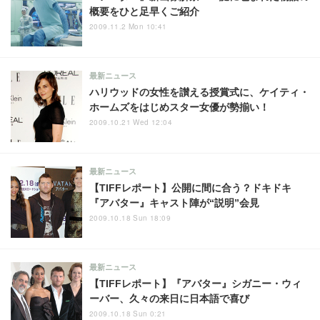
概要をひと足早くご紹介
2009.11.2 Mon 10:41
最新ニュース
ハリウッドの女性を讃える授賞式に、ケイティ・
ホームズをはじめスター女優が勢揃い！
2009.10.21 Wed 12:04
最新ニュース
【TIFFレポート】公開に間に合う？ドキドキ
『アバター』キャスト陣が“説明”会見
2009.10.18 Sun 18:09
最新ニュース
【TIFFレポート】『アバター』シガニー・ウィ
ーバー、久々の来日に日本語で喜び
2009.10.18 Sun 0:21