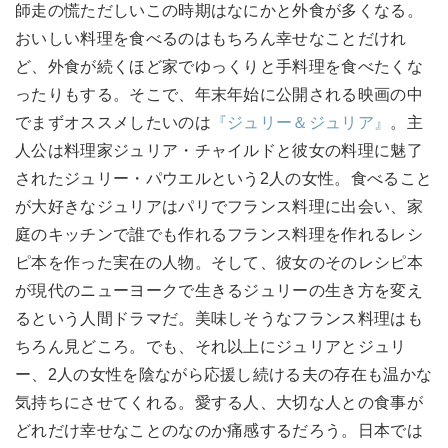
師走の慌ただしいこの時期はなにかと外食が多くなる。
おいしい料理を食べるのはもちろん幸せなことだけれ
ど、外食が続くほど家でゆっくりと手料理を食べたくな
ったりもする。そこで、年末年始に公開される映画の中
でまずオススメしたいのは
『ジュリー＆ジュリア』
。主
人公は料理家ジュリア・チャイルドと彼女の料理に魅了
されたジュリー・パウエルという2人の女性。食べること
が大好きなジュリアはパリでフランス料理に出会い、家
庭のキッチンで誰でも作れるフランス料理を作れるレシ
ピ本を作った実在の人物。そして、彼女のそのレシピ本
が現代のニューヨークで生きるジュリーの生き方を変え
るという人間ドラマだ。美味しそうなフランス料理はも
ちろん見どころ。でも、それ以上にジュリアとジュリ
ー、2人の女性を陰ながら応援し続ける夫の存在も温かな
気持ちにさせてくれる。愛する人、大切な人との食事が
どれだけ幸せなことのなのか痛感するだろう。日本では