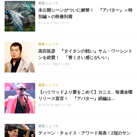
最新ニュース
未公開シーンがついに解禁！ 『アバター』＜特
別編＞の映像到着
2010.9.2 Thu 17:15
最新ニュース
高田延彦 『タイタンの戦い』サム・ワーシント
ンを絶賛！ 「青くさい感じがいい」
2010.9.1 Wed 14:58
最新ニュース
【ハリウッドより愛をこめて】カニエ、毎週金曜
リリース宣言！ 『アバター』続編は…
2010.8.30 Mon 11:56
最新ニュース
ティーン・チョイス・アワード発表！2冠のサン