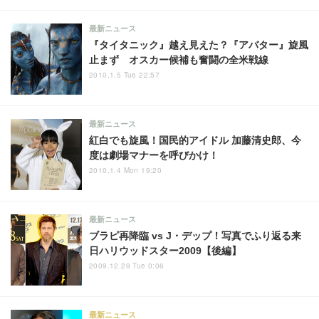
最新ニュース
『タイタニック』越え見えた？『アバター』旋風
止まず オスカー候補も奮闘の全米戦線
2010.1.5 Tue 22:57
最新ニュース
紅白でも旋風！国民的アイドル 加藤清史郎、今
度は劇場マナーを呼びかけ！
2010.1.4 Mon 19:20
最新ニュース
ブラピ再降臨 vs J・デップ！写真でふり返る来
日ハリウッドスター2009【後編】
2009.12.29 Tue 0:06
最新ニュース