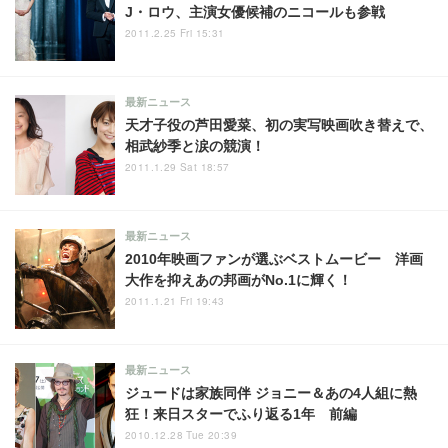
J・ロウ、主演女優候補のニコールも参戦
2011.2.25 Fri 15:31
最新ニュース
天才子役の芦田愛菜、初の実写映画吹き替えで、
相武紗季と涙の競演！
2011.1.29 Sat 18:57
最新ニュース
2010年映画ファンが選ぶベストムービー 洋画
大作を抑えあの邦画がNo.1に輝く！
2011.1.21 Fri 19:43
最新ニュース
ジュードは家族同伴 ジョニー＆あの4人組に熱
狂！来日スターでふり返る1年 前編
2010.12.28 Tue 20:39