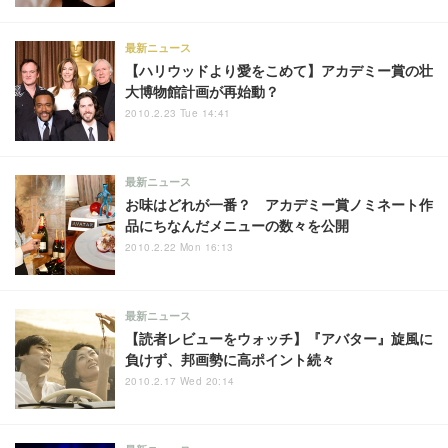
最新ニュース
【ハリウッドより愛をこめて】アカデミー賞の壮
大博物館計画が再始動？
2010.2.23 Tue 14:41
最新ニュース
お味はどれが一番？ アカデミー賞ノミネート作
品にちなんだメニューの数々を公開
2010.2.22 Mon 16:13
最新ニュース
【読者レビューをウォッチ】『アバター』旋風に
負けず、邦画勢に高ポイント続々
2010.2.17 Wed 20:14