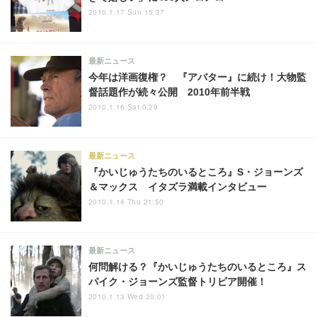
2010.1.17 Sun 15:37
最新ニュース
今年は洋画復権？ 『アバター』に続け！大物監
督話題作が続々公開 2010年前半戦
2010.1.16 Sat 0:29
最新ニュース
『かいじゅうたちのいるところ』S・ジョーンズ
＆マックス イタズラ満載インタビュー
2010.1.14 Thu 21:50
最新ニュース
何問解ける？『かいじゅうたちのいるところ』ス
パイク・ジョーンズ監督トリビア開催！
2010.1.13 Wed 20:01