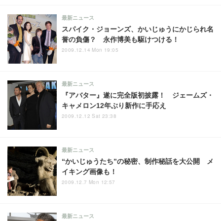
最新ニュース
スパイク・ジョーンズ、かいじゅうにかじられ名
誉の負傷？ 永作博美も駆けつける！
2009.12.14 Mon 19:05
最新ニュース
『アバター』遂に完全版初披露！ ジェームズ・
キャメロン12年ぶり新作に手応え
2009.12.12 Sat 23:38
最新ニュース
“かいじゅうたち”の秘密、制作秘話を大公開 メ
イキング画像も！
2009.12.7 Mon 12:57
最新ニュース