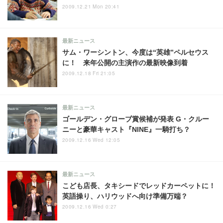
2009.12.21 Mon 20:41
最新ニュース
サム・ワーシントン、今度は“英雄”ペルセウス
に！ 来年公開の主演作の最新映像到着
2009.12.18 Fri 21:05
最新ニュース
ゴールデン・グローブ賞候補が発表 G・クルー
ニーと豪華キャスト『NINE』一騎打ち？
2009.12.16 Wed 12:05
最新ニュース
こども店長、タキシードでレッドカーペットに！
英語操り、ハリウッドへ向け準備万端？
2009.12.16 Wed 0:27