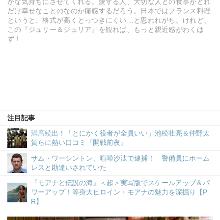
かな気持ちにさせてくれる。愛する人、大切な人との食事がどれ
だけ幸せなことのなのか痛感するだろう。日本ではフランス料理
というと、格式が高くとっつきにくい…と思われがち。けれど、
この『ジュリー＆ジュリア』を観れば、もっと親近感がわくは
ず！
注目記事
満席続出！「とにかく役者が全員いい」池松壮亮＆仲野太
賀らに熱い口コミ『開戦前夜』
サム・ワーシントン、喧嘩沙汰で逮捕！ 警備員にホーム
レスと勘違いされていた
『モアナと伝説の海』＜超＞実写版でスケールアップ＆パ
ワーアップ！等身大ヒロイン・モアナの魅力を深掘り【P
R】