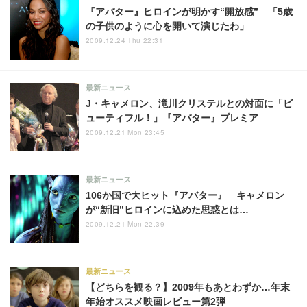
『アバター』ヒロインが明かす“開放感” 「5歳
の子供のように心を開いて演じたわ」
2009.12.24 Thu 22:31
最新ニュース
J・キャメロン、滝川クリステルとの対面に「ビ
ューティフル！」『アバター』プレミア
2009.12.21 Mon 23:45
最新ニュース
106か国で大ヒット『アバター』 キャメロン
が“新旧”ヒロインに込めた思惑とは…
2009.12.21 Mon 22:39
最新ニュース
【どちらを観る？】2009年もあとわずか…年末
年始オススメ映画レビュー第2弾