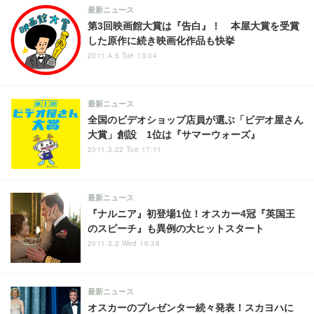
最新ニュース
第3回映画館大賞は『告白』！ 本屋大賞を受賞
した原作に続き映画化作品も快挙
2011.4.5 Tue 13:04
最新ニュース
全国のビデオショップ店員が選ぶ「ビデオ屋さん
大賞」創設 1位は『サマーウォーズ』
2011.3.22 Tue 17:11
最新ニュース
『ナルニア』初登場1位！オスカー4冠『英国王
のスピーチ』も異例の大ヒットスタート
2011.3.2 Wed 16:38
最新ニュース
オスカーのプレゼンター続々発表！スカヨハに