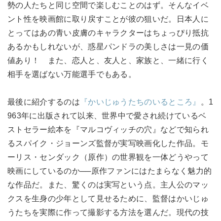
勢の人たちと同じ空間で楽しむことのはず。そんなイベ
ント性を映画館に取り戻すことが彼の狙いだ。日本人に
とってはあの青い皮膚のキャラクターはちょっぴり抵抗
あるかもしれないが、惑星パンドラの美しさは一見の価
値あり！ また、恋人と、友人と、家族と、一緒に行く
相手を選ばない万能選手でもある。
最後に紹介するのは
『かいじゅうたちのいるところ』
。1
963年に出版されて以来、世界中で愛され続けているベ
ストセラー絵本を『マルコヴィッチの穴』などで知られ
るスパイク・ジョーンズ監督が実写映画化した作品。モ
ーリス・センダック（原作）の世界観を一体どうやって
映画にしているのか──原作ファンにはたまらなく魅力的
な作品だ。また、驚くのは実写という点。主人公のマッ
クスを生身の少年として見せるために、監督はかいじゅ
うたちを実際に作って撮影する方法を選んだ。現代の技