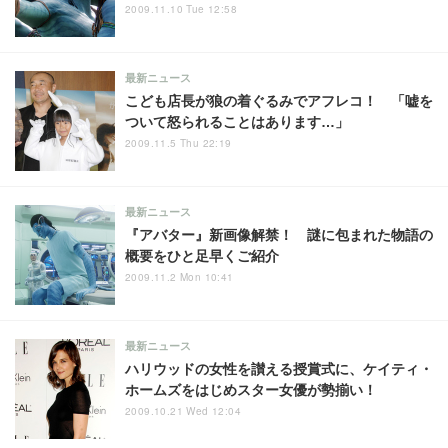
2009.11.10 Tue 12:58
最新ニュース
こども店長が狼の着ぐるみでアフレコ！ 「嘘を
ついて怒られることはあります…」
2009.11.5 Thu 22:19
最新ニュース
『アバター』新画像解禁！ 謎に包まれた物語の
概要をひと足早くご紹介
2009.11.2 Mon 10:41
最新ニュース
ハリウッドの女性を讃える授賞式に、ケイティ・
ホームズをはじめスター女優が勢揃い！
2009.10.21 Wed 12:04