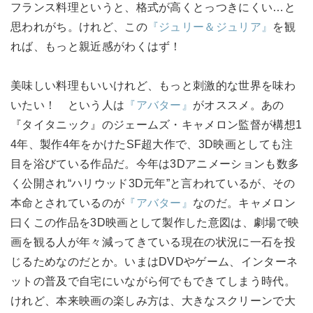
フランス料理というと、格式が高くとっつきにくい…と
思われがち。けれど、この
『ジュリー＆ジュリア』
を観
れば、もっと親近感がわくはず！
美味しい料理もいいけれど、もっと刺激的な世界を味わ
いたい！ という人は
『アバター』
がオススメ。あの
『タイタニック』のジェームズ・キャメロン監督が構想1
4年、製作4年をかけたSF超大作で、3D映画としても注
目を浴びている作品だ。今年は3Dアニメーションも数多
く公開され“ハリウッド3D元年”と言われているが、その
本命とされているのが
『アバター』
なのだ。キャメロン
曰くこの作品を3D映画として製作した意図は、劇場で映
画を観る人が年々減ってきている現在の状況に一石を投
じるためなのだとか。いまはDVDやゲーム、インターネ
ットの普及で自宅にいながら何でもできてしまう時代。
けれど、本来映画の楽しみ方は、大きなスクリーンで大