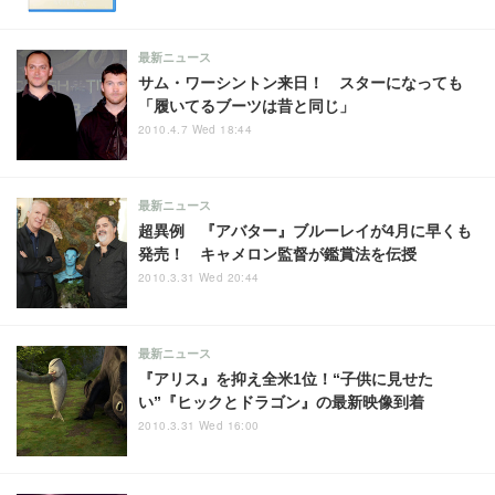
最新ニュース
サム・ワーシントン来日！ スターになっても
「履いてるブーツは昔と同じ」
2010.4.7 Wed 18:44
最新ニュース
超異例 『アバター』ブルーレイが4月に早くも
発売！ キャメロン監督が鑑賞法を伝授
2010.3.31 Wed 20:44
最新ニュース
『アリス』を抑え全米1位！“子供に見せた
い”『ヒックとドラゴン』の最新映像到着
2010.3.31 Wed 16:00