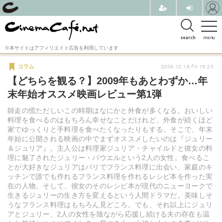
search
menu
※本サイトはアフィリエイト広告を利用しています
2009.12.18 Fri 19:25
コラム
【どちらを観る？】2009年もあとわずか…年
末年始オススメ映画レビュー第1弾
師走の慌ただしいこの時期はなにかと外食が多くなる。おいしい
料理を食べるのはもちろん幸せなことだけれど、外食が続くほど
家でゆっくりと手料理を食べたくなったりもする。そこで、年末
年始に公開される映画の中でまずオススメしたいのは『ジュリー
＆ジュリア』。主人公は料理家ジュリア・チャイルドと彼女の料
理に魅了されたジュリー・パウエルという2人の女性。食べるこ
とが大好きなジュリアはパリでフランス料理に出会い、家庭のキ
ッチンで誰でも作れるフランス料理を作れるレシピ本を作った実
在の人物。そして、彼女のそのレシピ本が現代のニューヨークで
生きるジュリーの生き方を変えるという人間ドラマだ。美味しそ
うなフランス料理はもちろん見どころ。でも、それ以上にジュリ
アとジュリー、2人の女性を陰ながら応援し続ける夫の存在も温