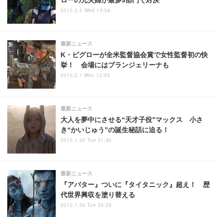
2010.2.3 Wed 10:36
最新ニュース
K・ビグローが全米監督協会賞で女性監督初の快
挙！ 会場にはブランジェリーナも
2010.2.1 Mon 12:35
最新ニュース
大人を夢中にさせる“天才子役”マックス 小さ
き“かいじゅう”の誕生秘話に迫る！
2010.1.26 Tue 21:30
最新ニュース
『アバター』ついに『タイタニック』超え！ 歴
代世界興収を塗り替える
2010.1.26 Tue 20:29