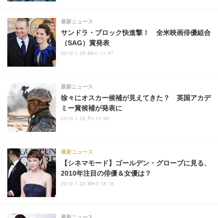
最新ニュース
サンドラ・ブロック快進撃！ 全米映画俳優組合
（SAG）賞発表
2010.1.25 Mon 11:47
最新ニュース
徐々にオスカー候補が見えてきた？ 英国アカデ
ミー賞候補が発表に
2010.1.22 Fri 11:36
最新ニュース
【シネマモード】ゴールデン・グローブに見る、
2010年注目の俳優＆女優は？
2010.1.20 Wed 18:18
最新ニュース