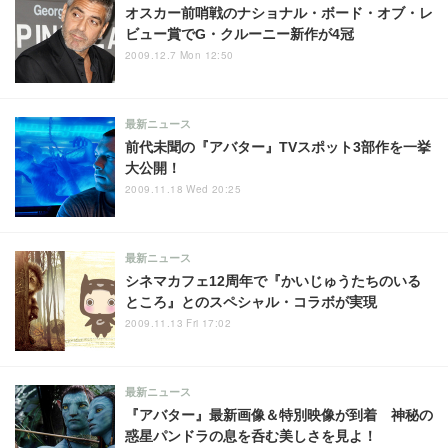
オスカー前哨戦のナショナル・ボード・オブ・レ
ビュー賞でG・クルーニー新作が4冠
2009.12.7 Mon 12:50
最新ニュース
前代未聞の『アバター』TVスポット3部作を一挙
大公開！
2009.11.18 Wed 20:25
最新ニュース
シネマカフェ12周年で『かいじゅうたちのいる
ところ』とのスペシャル・コラボが実現
2009.11.13 Fri 17:02
最新ニュース
『アバター』最新画像＆特別映像が到着 神秘の
惑星パンドラの息を呑む美しさを見よ！