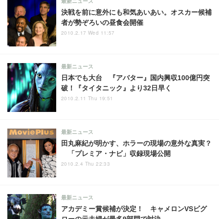
最新ニュース
決戦を前に意外にも和気あいあい。オスカー候補
者が勢ぞろいの昼食会開催
2010.2.17 Wed 11:57
最新ニュース
日本でも大台 『アバター』国内興収100億円突
破！『タイタニック』より32日早く
2010.2.11 Thu 19:51
最新ニュース
田丸麻紀が明かす、ホラーの現場の意外な真実？
「プレミア・ナビ」収録現場公開
2010.2.4 Thu 22:33
最新ニュース
アカデミー賞候補が決定！ キャメロンVSビグ
ローの元夫婦が最多9部門で対決