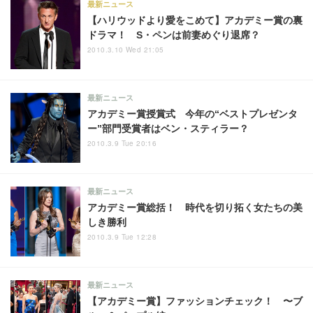
最新ニュース
【ハリウッドより愛をこめて】アカデミー賞の裏
ドラマ！ S・ペンは前妻めぐり退席？
2010.3.10 Wed 21:05
最新ニュース
アカデミー賞授賞式 今年の“ベストプレゼンタ
ー”部門受賞者はベン・スティラー？
2010.3.9 Tue 20:16
最新ニュース
アカデミー賞総括！ 時代を切り拓く女たちの美
しき勝利
2010.3.9 Tue 12:28
最新ニュース
【アカデミー賞】ファッションチェック！ 〜ブ