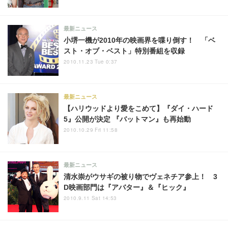
最新ニュース
小堺一機が2010年の映画界を喋り倒す！ 「ベ
スト・オブ・ベスト」特別番組を収録
2010.11.23 Tue 0:37
最新ニュース
【ハリウッドより愛をこめて】『ダイ・ハード
5』公開が決定 『バットマン』も再始動
2010.10.29 Fri 11:58
最新ニュース
清水崇がウサギの被り物でヴェネチア参上！ 3
D映画部門は『アバター』＆『ヒック』
2010.9.11 Sat 14:53