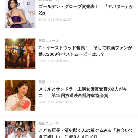
ゴールデン・グローブ賞発表！ 『アバター』が
2冠
2010.1.18 Mon 22:07
最新ニュース
C・イーストウッド奮戦！ そして映画ファンが
選ぶ2009年ベストムービーは…？
2010.1.18 Mon 20:47
最新ニュース
メリルとサンドラ、主演女優賞受賞の2人がキ
ス！ 第15回放送映画批評家協会賞
2010.1.18 Mon 13:16
最新ニュース
こども店長・清史郎くんの着ぐるみ＆「お会いで
きて嬉しい」に450人メロメロ