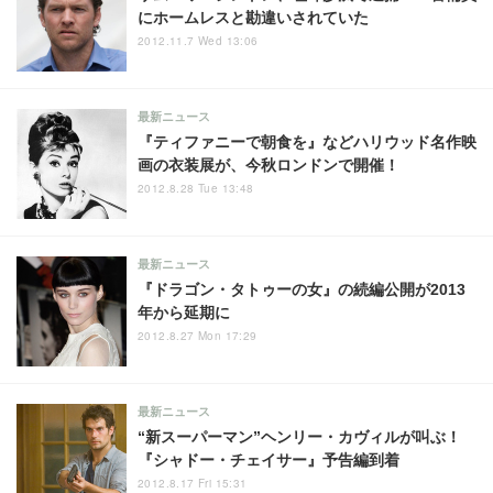
にホームレスと勘違いされていた
2012.11.7 Wed 13:06
最新ニュース
『ティファニーで朝食を』などハリウッド名作映
画の衣装展が、今秋ロンドンで開催！
2012.8.28 Tue 13:48
最新ニュース
『ドラゴン・タトゥーの女』の続編公開が2013
年から延期に
2012.8.27 Mon 17:29
最新ニュース
“新スーパーマン”ヘンリー・カヴィルが叫ぶ！
『シャドー・チェイサー』予告編到着
2012.8.17 Fri 15:31