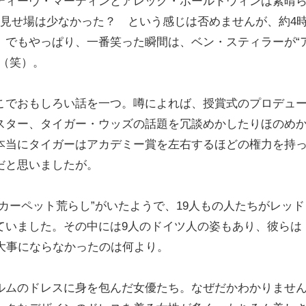
ティーヴ・マーティンとアレック・ボールドウィンは素晴
の見せ場は少なかった？ という感じは否めませんが、約4
。でもやっぱり、一番笑った瞬間は、ベン・スティラーが“
（笑）。
こでおもしろい話を一つ。噂によれば、授賞式のプロデュ
スター、タイガー・ウッズの話題を冗談めかしたりほのめ
本当にタイガーはアカデミー賞を左右するほどの権力を持
だと思いましたが。
カーペット荒らし”がいたようで、19人もの人たちがレッド
ていました。その中には9人のドイツ人の姿もあり、彼らは
く大事にならなかったのは何より。
ルムのドレスに身を包んだ女優たち。なぜだかわかりませ