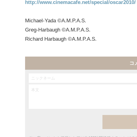
http://www.cinemacafe.net/special/oscar2010/
Michael-Yada ©A.M.P.A.S.
Greg-Harbaugh ©A.M.P.A.S.
Richard Harbaugh ©A.M.P.A.S.
コ