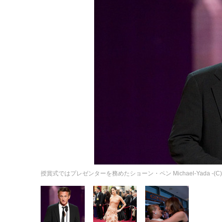
授賞式ではプレゼンターを務めたショーン・ペン Michael-Yada -(C) A.M