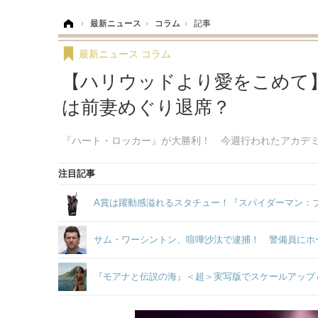
ホーム
›
最新ニュース
›
コラム
›
記事
最新ニュース
コラム
【ハリウッドより愛をこめて
は前妻めぐり退席？
『ハート・ロッカー』が大勝利！ 今週行われたアカデ
注目記事
A賞は躍動感溢れるスタチュー！『スパイダーマン：ブラ
サム・ワーシントン、喧嘩沙汰で逮捕！ 警備員にホ
『モアナと伝説の海』＜超＞実写版でスケールアップ