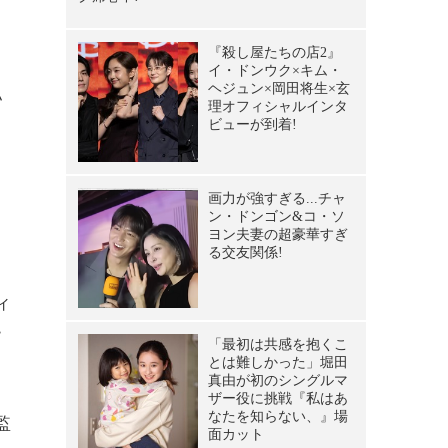
さ
私
ミ
ロ
ィ
ー
。
監