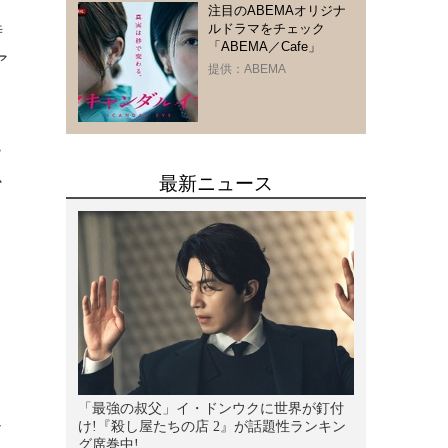
ら
注目のABEMAオリジナ
ルドラマをチェック
時
「ABEMA／Cafe」
ア
提供：ABEMA
ー
か
っ
ん