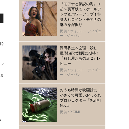
『モアナと伝説の海』＜
超＞実写版でスケールア
ップ＆パワーアップ！等
身大ヒロイン・モアナの
魅力を深掘り
提供：ウォルト・ディズニ
ー・ジャパン
捧げる授賞式に
岡田将生＆玄理、殺し
屋“姉弟“の活躍に期待！
「殺し屋たちの店 2」レ
ビュー
ラックパンサー』を必要とするのか？
提供：ウォルト・ディズニ
ー・ジャパン
送る
おうち時間が映画館に！
小さくて可愛いおしゃれ
プロジェクター「XGIMI
Nova」
提供：XGIMI
で