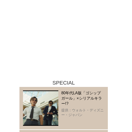
SPECIAL
80年代LA版「ゴシップ
ガール」×シリアルキラ
ー!?
提供：ウォルト・ディズニ
ー・ジャパン