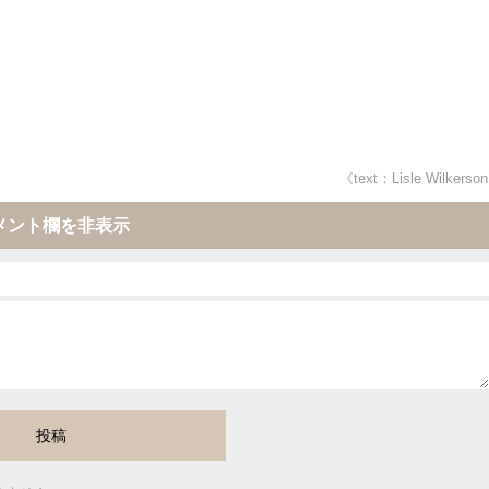
《text：Lisle Wilkerso
メント欄を非表示