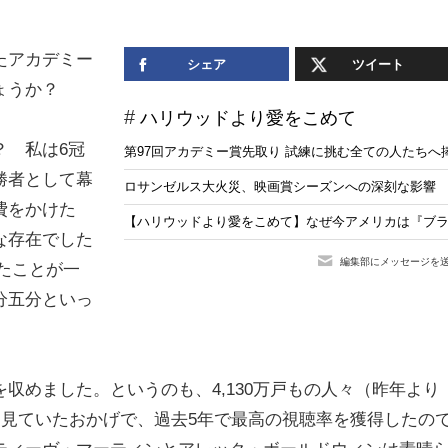
たアカデミー
シェア
ツイート
しょうか？
ハリウッドより愛をこめて
？ 私は6冠
第97回アカデミー賞先取り 試練に挑む全ての人たちへ
勝者として幕
ロサンゼルス大火災、映画賞シーズンへの深刻な影響
費をかけた
【ハリウッドより愛をこめて】なぜ今アメリカは『ブ
な存在でした
編集部にメッセージを
たことが一
分五分といっ
収めました。というのも、4,130万戸もの人々（昨年より
を見ていたおかげで、過去5年で最高の視聴率を獲得したの