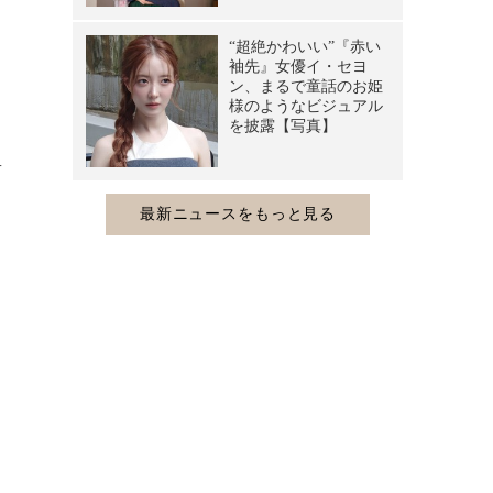
リ
。
当
前
ロ
カ