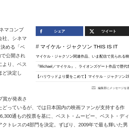
ネマコンプ
シェア
ツイート
会社、シネマ
マイケル・ジャクソン THIS IS IT
を決める「ベ
内で公開され
マイケル・ジャクソン関連作品、いま配信で見られる
により、ベス
『Michael／マイケル』、ライオンズゲート作品で歴
ほど決定し
【ハリウッドより愛をこめて】マイケル・ジャクソン2
編集部にメッセージを
ブ賞が発表さ
たどっているが、では日本国内の映画ファンが支持する作
6,300通もの投票を基に、ベスト・ムービー、ベスト・デ
クトレスの4部門を決定。ずばり、2009年で最も輝いた男