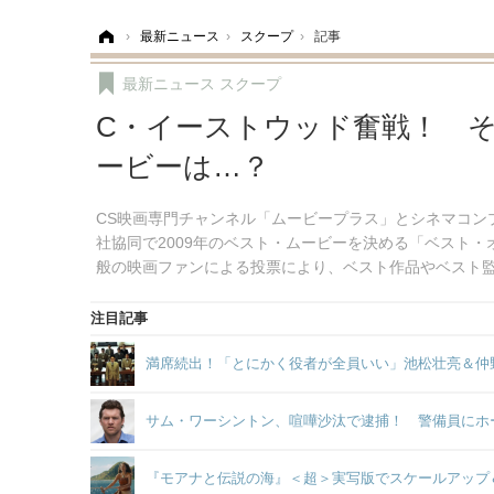
ホーム
›
最新ニュース
›
スクープ
›
記事
最新ニュース
スクープ
C・イーストウッド奮戦！ そ
ービーは…？
CS映画専門チャンネル「ムービープラス」とシネマコン
社協同で2009年のベスト・ムービーを決める「ベスト・
般の映画ファンによる投票により、ベスト作品やベスト
注目記事
満席続出！「とにかく役者が全員いい」池松壮亮＆仲
サム・ワーシントン、喧嘩沙汰で逮捕！ 警備員にホ
『モアナと伝説の海』＜超＞実写版でスケールアップ