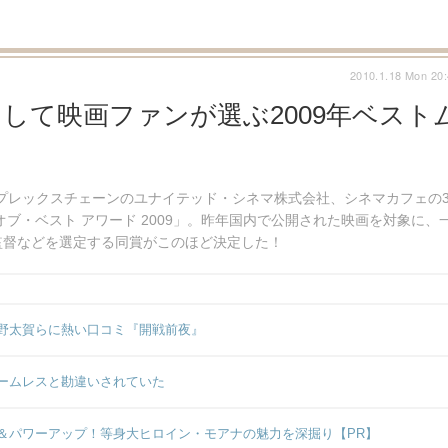
2010.1.18 Mon 20
して映画ファンが選ぶ2009年ベスト
プレックスチェーンのユナイテッド・シネマ株式会社、シネマカフェの
オブ・ベスト アワード 2009」。昨年国内で公開された映画を対象に、
監督などを選定する同賞がこのほど決定した！
野太賀らに熱い口コミ『開戦前夜』
ームレスと勘違いされていた
＆パワーアップ！等身大ヒロイン・モアナの魅力を深掘り【PR】