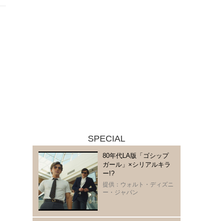
SPECIAL
80年代LA版「ゴシップ
ガール」×シリアルキラ
ー!?
提供：ウォルト・ディズニ
ー・ジャパン