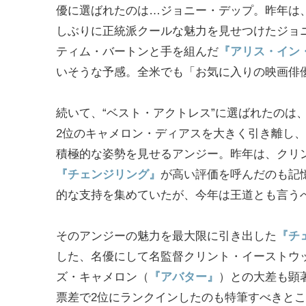
優に選ばれたのは…ジョニー・デップ。昨年は
しぶりに正統派クールな魅力を見せつけたジョ
ティム・バートンと手を組んだ
『アリス・イン
いそうな予感。全米でも「お気に入りの映画俳
続いて、“ベスト・アクトレス”に選ばれたのは
2位のキャメロン・ディアスを大きく引き離し
積極的な姿勢を見せるアンジー。昨年は、クリ
『チェンジリング』
が高い評価を呼んだのも記
的な支持を集めていたが、今年は王道とも言う
そのアンジーの魅力を最大限に引き出した
『チ
した、名優にして名監督クリント・イーストウッ
ズ・キャメロン（
『アバター』
）との大差も顕
票差で2位にランクインしたのも特筆すべきと