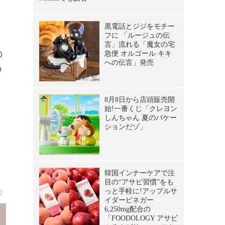
の
の
ス
》