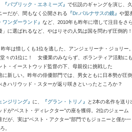
、
『パブリック・エネミーズ』
で伝説のギャングを演じ、
ニーだが、間もなく公開される
『Dr.パルナサスの鏡』
や盟
・ワンダーランド』
など、2010年も昨年に増して注目をさ
優」に選ばれるなど、やはりその人気は国を問わず圧倒的
、昨年は惜しくも1位を逃した、アンジェリーナ・ジョリー
、堂々の1位に！ 女優業のみならず、ボランティア活動に
ント・イーストウッド監督の下、母親役に挑戦した
憶に新しい。昨年の俳優部門では、男女ともに日本勢が圧
べきハリウッド・スターが返り咲きといったところか？
ェンジリング』
に、
『グラン・トリノ』
と2本の名作を送り
ドが“ベスト・ディレクター”の座を獲得。2位のジェーム
著だが、実は“ベスト・アクター”部門でもジョニーと僅か一
ころ。