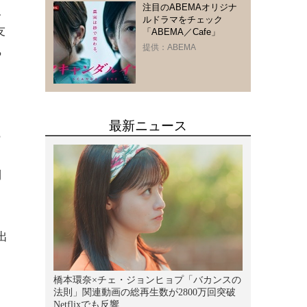
注目のABEMAオリジナ
久
ルドラマをチェック
友
「ABEMA／Cafe」
提供：ABEMA
ら
！
。
も
倒
出