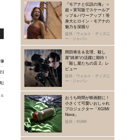
『モアナと伝説の海』＜
超＞実写版でスケールア
ップ＆パワーアップ！等
身大ヒロイン・モアナの
魅力を深掘り
提供：ウォルト・ディズニ
ー・ジャパン
岡田将生＆玄理、殺し
屋“姉弟“の活躍に期待！
映像まとめ
「殺し屋たちの店 2」レ
ビュー
代世界興収1位に 『ハンガー・ゲーム2』抜く
提供：ウォルト・ディズニ
ー・ジャパン
周忌を悼んで…
送る
おうち時間が映画館に！
小さくて可愛いおしゃれ
プロジェクター「XGIMI
Nova」
提供：XGIMI
ィ