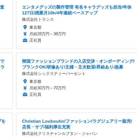
調査
エンタメグッズの製作管理 有名キャラグッズも担当/年休
127日/残業月10h/4年連続ベースアップ
株式会社トランス
東京都
月給28万円～38万円
正社員
トで
韓国ファッションブランドの入店交渉・オンボーディング/
ャラ
ブランクOK/研修あり/主婦・主夫歓迎/昇給あり/急募
株式会社シックスティーパーセント
東京都
月給30万円～70万円
正社員
ブを
Christian Louboutin/ファッション/ラグジュアリー販売/
店長・サブ/福利厚生充実
株式会社クリスチャンルブタン・ジャパン