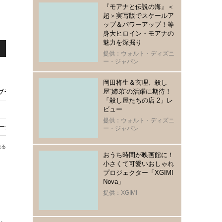
『モアナと伝説の海』＜
超＞実写版でスケールア
ップ＆パワーアップ！等
身大ヒロイン・モアナの
魅力を深掘り
提供：ウォルト・ディズニ
ー・ジャパン
岡田将生＆玄理、殺し
屋“姉弟“の活躍に期待！
ブラッド・レンフロを追悼
「殺し屋たちの店 2」レ
？ ゆれる『ハリポタ』ファン
ビュー
提供：ウォルト・ディズニ
ーグ監督新作を撮影中
ー・ジャパン
送る
おうち時間が映画館に！
小さくて可愛いおしゃれ
プロジェクター「XGIMI
Nova」
提供：XGIMI
」