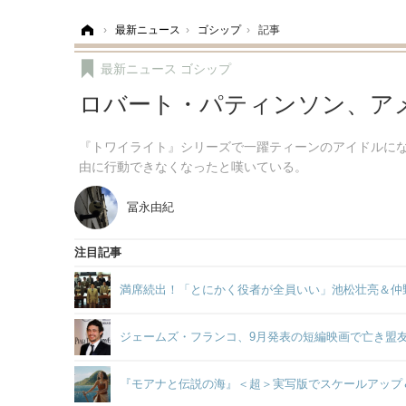
ホーム
›
最新ニュース
›
ゴシップ
›
記事
最新ニュース
ゴシップ
ロバート・パティンソン、ア
『トワイライト』シリーズで一躍ティーンのアイドルに
由に行動できなくなったと嘆いている。
冨永由紀
注目記事
満席続出！「とにかく役者が全員いい」池松壮亮＆仲
ジェームズ・フランコ、9月発表の短編映画で亡き盟
『モアナと伝説の海』＜超＞実写版でスケールアップ