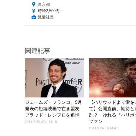
東京都
時給2,500円～
派遣社員
関連記事
ジェームズ・フランコ、9月
【ハリウッドより愛を
発表の短編映画で亡き盟友
て】公開直前、期待と
ブラッド・レンフロを追悼
乱？ ゆれる『ハリポ
ファン
2011.7.20 Wed 11:19
2011.6.24 Fri 14:47