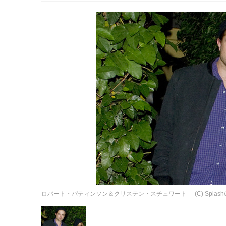
ロバート・パティンソン＆クリステン・スチュワート -(C) Splash/