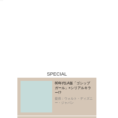
SPECIAL
80年代LA版「ゴシップ
ガール」×シリアルキラ
ー!?
提供：ウォルト・ディズニ
ー・ジャパン