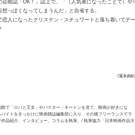
の芸能誌「OK！」誌上で、「（人気者になったことで）や
妄想っぽくなってしまうんだ」と自省する。
で恋人になったクリステン・スチュワートと落ち着いてデ
？
《冨永由紀
画館で「ロバと王女」やバスター・キートンを見て、映画が好きにな
ルバイトをきっかけに映画雑誌編集部に入り、その後フリーランスでラ
作品紹介、インタビュー、コラムを執筆。/ 執筆協力「日本映画作品大