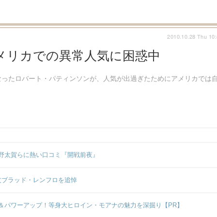
2010.10.28 Thu 10
メリカでの異常人気に困惑中
なったロバート・パティンソンが、人気が出過ぎたためにアメリカでは
野太賀らに熱い口コミ『開戦前夜』
友ブラッド・レンフロを追悼
＆パワーアップ！等身大ヒロイン・モアナの魅力を深掘り【PR】