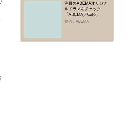
り
注目のABEMAオリジナ
ルドラマをチェック
「ABEMA／Cafe」
ー
提供：ABEMA
》