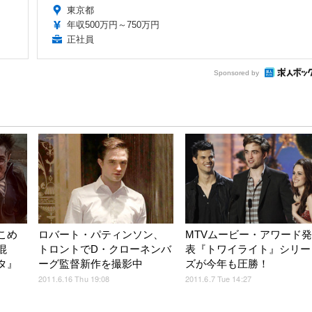
東京都
年収500万円～750万円
正社員
Sponsored by
こめ
ロバート・パティンソン、
MTVムービー・アワード発
混
トロントでD・クローネンバ
表『トワイライト』シリー
タ』
ーグ監督新作を撮影中
ズが今年も圧勝！
2011.6.16 Thu 19:08
2011.6.7 Tue 14:27