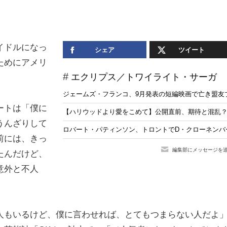
イドルになっ
シェア
ツイート
ためにアメリ
エクリプス／トワイライト・サーガ
。
ジェームズ・フランコ、9月発表の短編映画で亡き盟友
ートは「僕に
【ハリウッドより愛をこめて】公開直前、期待と混乱
うんざりして
ロバート・パティンソン、トロントでD・クローネンバ
前には、きっ
編集部にメッセージを
たんだけど、
意外と不人
人もいるけど、僕に言わせれば、とてもつまらない人だよ