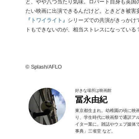
と、やや八つ当たり気味。ロバート自身も英国
たい映画に出演できるんだけど。ときどき被害
『トワイライト』
シリーズでの共演がきっかけ
トもできないのが、相当ストレスになっている
© Splash/AFLO
好きな場所は映画館
冨永由紀
東京都生まれ。幼稚園の頃に映
り、学生時代に映画祭で通訳ア
イター業に。雑誌やウェブ媒体で
事典」三省堂 など。