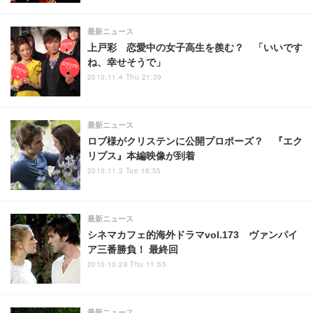
最新ニュース
上戸彩 恋愛中の女子高生を羨む？ 「いいです
ね、幸せそうで」
2010.11.4 Thu 21:39
最新ニュース
ロブ様がクリステンに公開プロポーズ？ 『エク
リプス』本編映像が到着
2010.11.2 Tue 16:55
最新ニュース
シネマカフェ的海外ドラマvol.173 ヴァンパイ
ア三番勝負！ 最終回
2010.10.28 Thu 11:55
最新ニュース