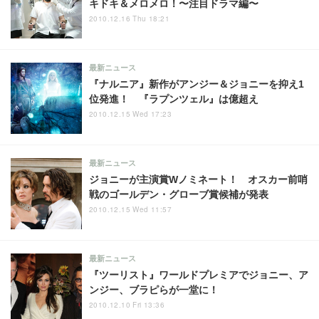
キドキ＆メロメロ！〜注目ドラマ編〜
2010.12.16 Thu 18:21
最新ニュース
『ナルニア』新作がアンジー＆ジョニーを抑え1
位発進！ 『ラプンツェル』は億超え
2010.12.15 Wed 17:23
最新ニュース
ジョニーが主演賞Wノミネート！ オスカー前哨
戦のゴールデン・グローブ賞候補が発表
2010.12.15 Wed 11:57
最新ニュース
『ツーリスト』ワールドプレミアでジョニー、ア
ンジー、ブラピらが一堂に！
2010.12.10 Fri 13:36