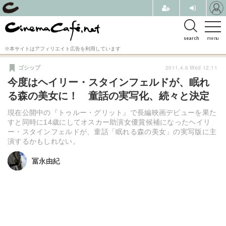
search
menu
※本サイトはアフィリエイト広告を利用しています
2011.4.6 Wed 12:11
ゴシップ
今度はヘイリー・スタインフェルドが、眠れ
る森の美女に！ 童話の実写化、続々と決定
現在公開中の『トゥルー・グリット』で長編映画デビューを果た
すと同時に14歳にしてオスカー助演女優賞候補になったヘイリ
ー・スタインフェルドが、童話「眠れる森の美女」の実写版に主
演するかもしれない。
冨永由紀
冨永由紀