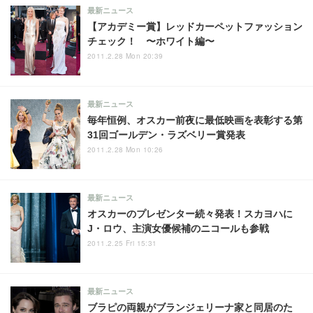
最新ニュース
【アカデミー賞】レッドカーペットファッション
チェック！ 〜ホワイト編〜
2011.2.28 Mon 20:39
最新ニュース
毎年恒例、オスカー前夜に最低映画を表彰する第
31回ゴールデン・ラズベリー賞発表
2011.2.28 Mon 10:26
最新ニュース
オスカーのプレゼンター続々発表！スカヨハに
J・ロウ、主演女優候補のニコールも参戦
2011.2.25 Fri 15:31
最新ニュース
ブラピの両親がブランジェリーナ家と同居のた