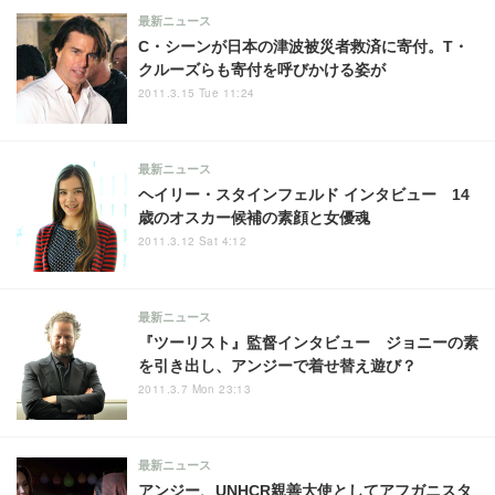
最新ニュース
C・シーンが日本の津波被災者救済に寄付。T・
クルーズらも寄付を呼びかける姿が
2011.3.15 Tue 11:24
最新ニュース
ヘイリー・スタインフェルド インタビュー 14
歳のオスカー候補の素顔と女優魂
2011.3.12 Sat 4:12
最新ニュース
『ツーリスト』監督インタビュー ジョニーの素
を引き出し、アンジーで着せ替え遊び？
2011.3.7 Mon 23:13
最新ニュース
アンジー、UNHCR親善大使としてアフガニスタ