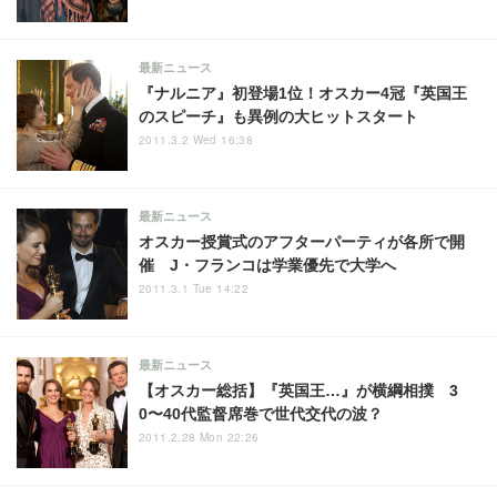
最新ニュース
『ナルニア』初登場1位！オスカー4冠『英国王
のスピーチ』も異例の大ヒットスタート
2011.3.2 Wed 16:38
最新ニュース
オスカー授賞式のアフターパーティが各所で開
催 J・フランコは学業優先で大学へ
2011.3.1 Tue 14:22
最新ニュース
【オスカー総括】『英国王…』が横綱相撲 3
0〜40代監督席巻で世代交代の波？
2011.2.28 Mon 22:26