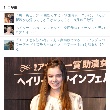
注目記事
「風、薫る」第96回あらすじ・場面写真 ついに、りんが
新潟から帰ってくる日がやってくる…8月10日放送
ヘイリー・スタインフェルド、次回作はミュージック界の
奇才とタッグ！
『モアナと伝説の海』＜超＞実写版でスケールアップ＆パ
ワーアップ！等身大ヒロイン・モアナの魅力を深掘り【P
R】