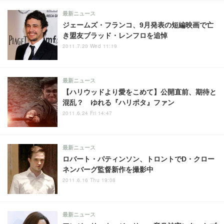
最新ニュース
ジェームズ・フランコ、9月発表の短編映画で亡
き盟友ブラッド・レンフロを追悼
2011.7.20 Wed 11:19
最新ニュース
【ハリウッドより愛をこめて】公開直前、期待と
混乱？ ゆれる『ハリポタ』ファン
2011.6.24 Fri 14:47
最新ニュース
ロバート・パティンソン、トロントでD・クロー
ネンバーグ監督新作を撮影中
2011.6.16 Thu 19:08
最新ニュース