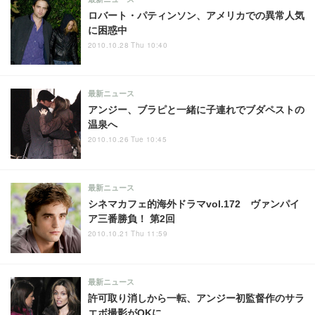
ロバート・パティンソン、アメリカでの異常人気
に困惑中
2010.10.28 Thu 10:40
最新ニュース
アンジー、ブラピと一緒に子連れでブダペストの
温泉へ
2010.10.26 Tue 10:45
最新ニュース
シネマカフェ的海外ドラマvol.172 ヴァンパイ
ア三番勝負！ 第2回
2010.10.21 Thu 11:59
最新ニュース
許可取り消しから一転、アンジー初監督作のサラ
エボ撮影がOKに