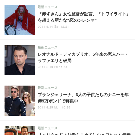
最新ニュース
『赤ずきん』女性監督が証言、『トワイライト』
を超える新たな“恋のジレンマ”
2011.5.14 Sat 12:21
最新ニュース
レオナルド・ディカプリオ、5年来の恋人バー・
ラファエリと破局
2011.5.13 Fri 11:54
最新ニュース
ブランジェリーナ、6人の子供たちのナニーを年
俸9万ポンドで募集中
2011.4.25 Mon 10:25
最新ニュース