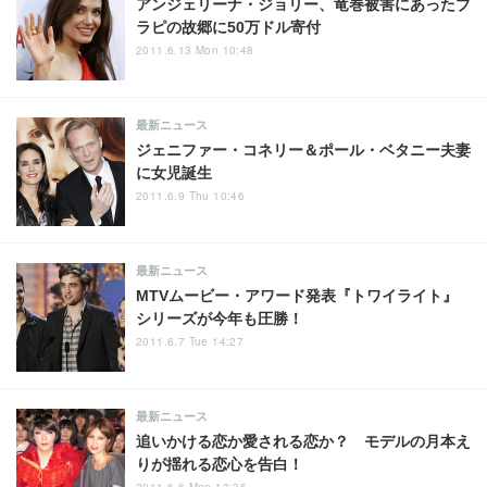
アンジェリーナ・ジョリー、竜巻被害にあったブ
ラピの故郷に50万ドル寄付
2011.6.13 Mon 10:48
最新ニュース
ジェニファー・コネリー＆ポール・ベタニー夫妻
に女児誕生
2011.6.9 Thu 10:46
最新ニュース
MTVムービー・アワード発表『トワイライト』
シリーズが今年も圧勝！
2011.6.7 Tue 14:27
最新ニュース
追いかける恋か愛される恋か？ モデルの月本え
りが揺れる恋心を告白！