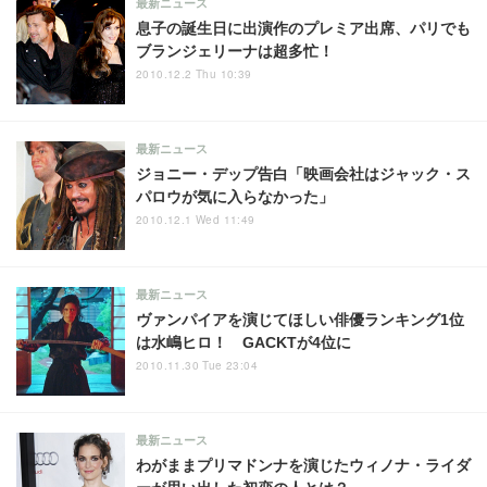
最新ニュース
息子の誕生日に出演作のプレミア出席、パリでも
ブランジェリーナは超多忙！
2010.12.2 Thu 10:39
最新ニュース
ジョニー・デップ告白「映画会社はジャック・ス
パロウが気に入らなかった」
2010.12.1 Wed 11:49
最新ニュース
ヴァンパイアを演じてほしい俳優ランキング1位
は水嶋ヒロ！ GACKTが4位に
2010.11.30 Tue 23:04
最新ニュース
わがままプリマドンナを演じたウィノナ・ライダ