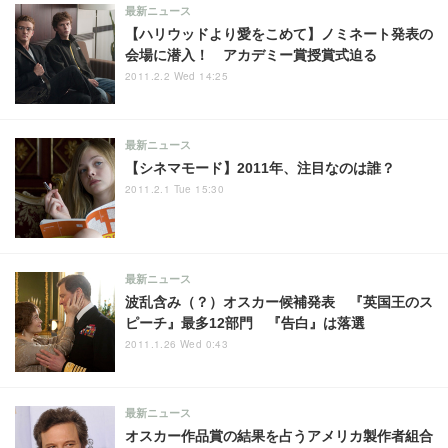
最新ニュース
【ハリウッドより愛をこめて】ノミネート発表の
会場に潜入！ アカデミー賞授賞式迫る
2011.2.2 Wed 14:25
最新ニュース
【シネマモード】2011年、注目なのは誰？
2011.2.1 Tue 15:30
最新ニュース
波乱含み（？）オスカー候補発表 『英国王のス
ピーチ』最多12部門 『告白』は落選
2011.1.26 Wed 0:43
最新ニュース
オスカー作品賞の結果を占うアメリカ製作者組合