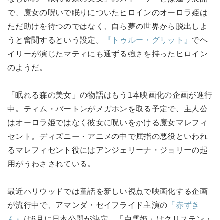
で、魔女の呪いで眠りについたヒロインのオーロラ姫は
ただ助けを待つのではなく、自ら夢の世界から脱出しよ
うと奮闘するという設定。
『トゥルー・グリット』
でヘ
イリーが演じたマティにも通ずる強さを持ったヒロイン
のようだ。
「眠れる森の美女」の物語はもう1本映画化の企画が進行
中。ティム・バートンがメガホンを取る予定で、主人公
はオーロラ姫ではなく彼女に呪いをかける魔女マレフィ
セント。ディズニー・アニメの中で屈指の悪役といわれ
るマレフィセント役にはアンジェリーナ・ジョリーの起
用がうわさされている。
最近ハリウッドでは童話を新しい視点で映画化する企画
が流行中で、アマンダ・セイフライド主演の
『赤ずき
ん』
は6月に日本公開が決定。「白雪姫」はクリステン・