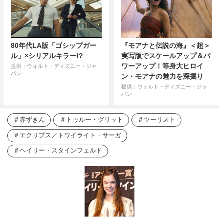
80年代LA版「ゴシップガー
『モアナと伝説の海』＜超＞
ル」×シリアルキラー!?
実写版でスケールアップ＆パ
ワーアップ！等身大ヒロイ
提供：ウォルト・ディズニー・ジャ
パン
ン・モアナの魅力を深掘り
提供：ウォルト・ディズニー・ジャ
パン
赤ずきん
トゥルー・グリット
ツーリスト
エクリプス／トワイライト・サーガ
ヘイリー・スタインフェルド