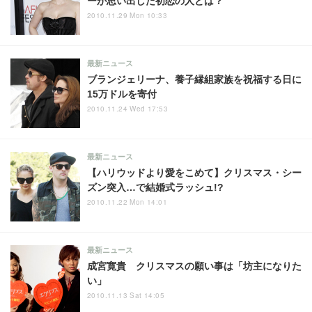
ーが思い出した初恋の人とは？
2010.11.29 Mon 10:33
最新ニュース
ブランジェリーナ、養子縁組家族を祝福する日に
15万ドルを寄付
2010.11.24 Wed 17:53
最新ニュース
【ハリウッドより愛をこめて】クリスマス・シー
ズン突入…で結婚式ラッシュ!?
2010.11.22 Mon 14:01
最新ニュース
成宮寛貴 クリスマスの願い事は「坊主になりた
い」
2010.11.13 Sat 14:05