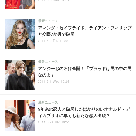
2011.6.6 Mon 13:35
最新ニュース
アマンダ・セイフライド、ライアン・フィリップ
と交際7か月で破局
2011.6.2 Thu 10:38
最新ニュース
アンジーおのろけ全開！「ブラッドは男の中の男
なのよ」
2011.6.1 Wed 10:24
最新ニュース
5年来の恋人と破局したばかりのレオナルド・デ
ィカプリオに早くも新たな恋人出現？
2011.5.24 Tue 10:51