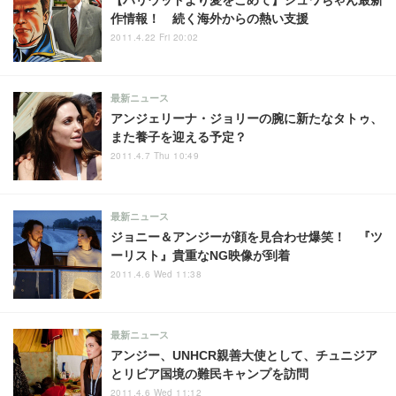
【ハリウッドより愛をこめて】シュワちゃん最新
作情報！ 続く海外からの熱い支援
2011.4.22 Fri 20:02
最新ニュース
アンジェリーナ・ジョリーの腕に新たなタトゥ、
また養子を迎える予定？
2011.4.7 Thu 10:49
最新ニュース
ジョニー＆アンジーが顔を見合わせ爆笑！ 『ツ
ーリスト』貴重なNG映像が到着
2011.4.6 Wed 11:38
最新ニュース
アンジー、UNHCR親善大使として、チュニジア
とリビア国境の難民キャンプを訪問
2011.4.6 Wed 11:12