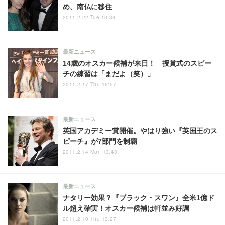
め、南仏に移住
2011.2.22 Tue 10:34
最新ニュース
14歳のオスカー候補が来日！ 授賞式のスピー
チの練習は「まだよ（笑）」
2011.2.17 Thu 16:57
最新ニュース
英国アカデミー賞開催。やはり強い『英国王のス
ピーチ』が7部門を制覇
2011.2.14 Mon 13:43
最新ニュース
ナタリー効果？『ブラック・スワン』全米1億ド
ル超え確実！オスカー候補は軒並み好調
2011.2.10 Thu 13:27