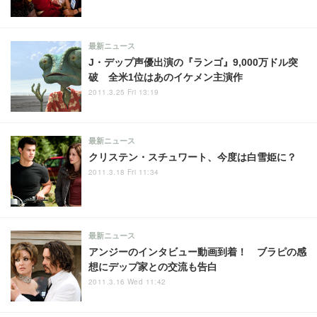
最新ニュース
J・デップ声優出演の『ランゴ』9,000万ドル突
破 全米1位はあのイケメン主演作
2011.3.25 Fri 13:19
最新ニュース
クリステン・スチュワート、今度は白雪姫に？
2011.3.18 Fri 11:34
最新ニュース
アンジーのインタビュー動画到着！ ブラピの感
想にデップ家との交流も告白
2011.3.16 Wed 11:42