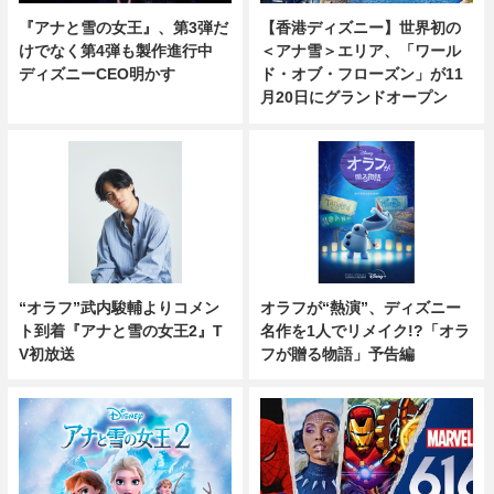
『アナと雪の女王』、第3弾だ
【香港ディズニー】世界初の
けでなく第4弾も製作進行中
＜アナ雪＞エリア、「ワール
ディズニーCEO明かす
ド・オブ・フローズン」が11
月20日にグランドオープン
“オラフ”武内駿輔よりコメン
オラフが“熱演”、ディズニー
ト到着『アナと雪の女王2』T
名作を1人でリメイク!?「オラ
V初放送
フが贈る物語」予告編