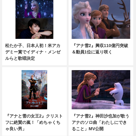
松たか子、日本人初！米アカ
『アナ雪2』興収110億円突破
デミー賞でイディナ・メンゼ
＆動員1位に返り咲く
ルらと歌唱決定
『アナと雪の女王2』クリスト
『アナ雪2』神田沙也加が歌う
フに絶賛の嵐！「めちゃくち
アナのソロ曲「わたしにでき
ゃ良い男」
ること」MV公開