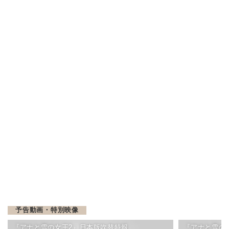
予告動画・特別映像
『アナと雪の女王2』日本版吹替特報
『アナと雪の