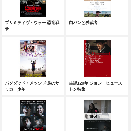
プリミティヴ・ウォー 恐竜戦
白パンと独裁者
争
バグダッド・メッシ 片足のサ
生誕120年 ジョン・ヒュース
ッカー少年
トン特集