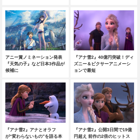
アニー賞ノミネーション発表
『アナ雪2』40億円突破！ディ
『天気の子』など日本3作品が
ズニー＆ピクサーアニメーシ
候補に
ョンで最短
『アナ雪2』アナとオラフ
『アナ雪2』公開3日間で19億
が“変わらないもの”を語る本
円超え 前作の2倍のヒットス