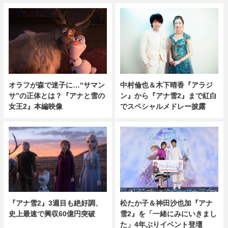
オラフが森で迷子に…“サマン
中村倫也＆木下晴香『アラジ
サ”の正体とは？『アナと雪の
ン』から『アナ雪2』まで紅白
女王2』本編映像
でスペシャルメドレー披露
『アナ雪2』3週目も絶好調、
松たか子＆神田沙也加『アナ
史上最速で興収60億円突破
雪2』を「一緒にみにいきまし
た」4年ぶりイベント登壇