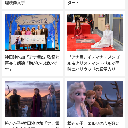
編映像入手
タート
神田沙也加『アナ雪2』監督と
『アナ雪』イディナ・メンゼ
再会し感涙「胸がいっぱいで
ル＆クリスティン・ベルが同
す」
時にハリウッドの殿堂入り
松たか子×神田沙也加『アナ雪
松たか子、エルサの心を歌い