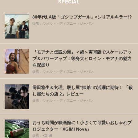
SPECIAL
80年代LA版「ゴシップガール」×シリアルキラー!?
提供：ウォルト・ディズニー・ジャパン
『モアナと伝説の海』＜超＞実写版でスケールアッ
プ＆パワーアップ！等身大ヒロイン・モアナの魅力
を深掘り
提供：ウォルト・ディズニー・ジャパン
岡田将生＆玄理、殺し屋“姉弟“の活躍に期待！ 「殺
し屋たちの店 2」レビュー
提供：ウォルト・ディズニー・ジャパン
おうち時間が映画館に！小さくて可愛いおしゃれプ
ロジェクター「XGIMI Nova」
提供：XGIMI