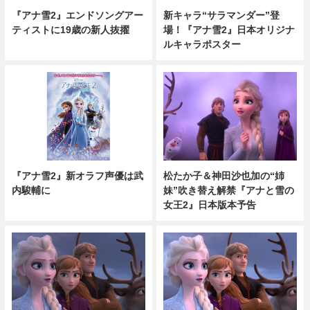
『アナ雪2』エンドソングアー
新キャラ“サラマンダー”登
ティストに19歳の新人抜擢
場！『アナ雪2』日本オリジナ
ルキャラポスター
『アナ雪2』新オラフ声優は武
松たか子＆神田沙也加の“姉
内駿輔に
妹”吹き替え解禁『アナと雪の
女王2』日本版本予告