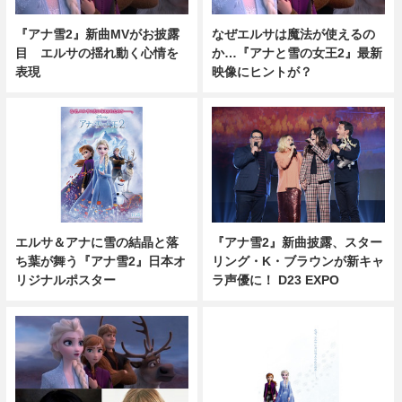
『アナ雪2』新曲MVがお披露
なぜエルサは魔法が使えるの
目 エルサの揺れ動く心情を
か…『アナと雪の女王2』最新
表現
映像にヒントが？
エルサ＆アナに雪の結晶と落
『アナ雪2』新曲披露、スター
ち葉が舞う『アナ雪2』日本オ
リング・K・ブラウンが新キャ
リジナルポスター
ラ声優に！ D23 EXPO