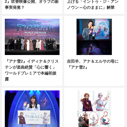
2』吹替映像公開、オラフの新
上げる「イントゥ・ジ・アン
事実発覚？
ノウン～心のままに」解禁
『アナ雪2』イディナ＆クリス
吉田羊、アナ＆エルサの母に
テンが楽曲絶賛「心に響く」
『アナ雪2』
ワールドプレミアで本編初披
露