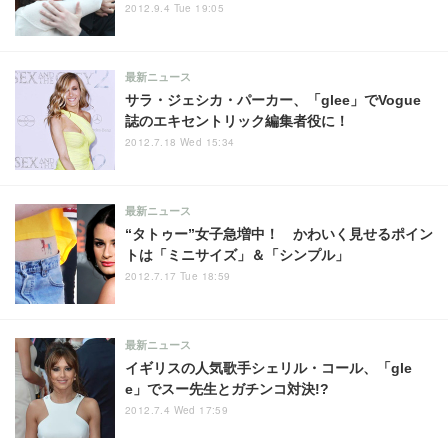
2012.9.4 Tue 19:05
最新ニュース
サラ・ジェシカ・パーカー、「glee」でVogue
誌のエキセントリック編集者役に！
2012.7.18 Wed 15:34
最新ニュース
“タトゥー”女子急増中！ かわいく見せるポイン
トは「ミニサイズ」＆「シンプル」
2012.7.17 Tue 18:59
最新ニュース
イギリスの人気歌手シェリル・コール、「gle
e」でスー先生とガチンコ対決!?
2012.7.4 Wed 17:59