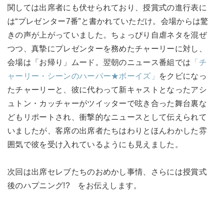
関しては出席者にも伏せられており、授賞式の進行表に
は“プレゼンター7番”と書かれていただけ。会場からは驚
きの声が上がっていました。ちょっぴり自虐ネタを混ぜ
つつ、真摯にプレゼンターを務めたチャーリーに対し、
会場は「お帰り」ムード。翌朝のニュース番組では
「チ
ャーリー・シーンのハーパー★ボーイズ」
をクビになっ
たチャーリーと、彼に代わって新キャストとなったアシ
ュトン・カッチャーがツイッターで呟き合った舞台裏な
どもリポートされ、衝撃的なニュースとして伝えられて
いましたが、客席の出席者たちはわりとほんわかした雰
囲気で彼を受け入れているようにも見えました。
次回は出席セレブたちのおめかし事情、さらには授賞式
後のハプニング!? をお伝えします。