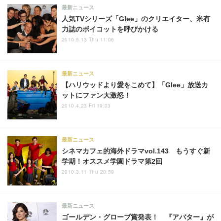
最新ニュース
人気TVシリーズ「Glee」のクリエイター、米有
力誌のボイコットを呼びかける
2010.5.13 Thu 11:06
最新ニュース
【ハリウッドより愛をこめて】「Glee」放送カ
ットにファン大激怒！
2010.4.23 Fri 19:03
最新ニュース
シネマカフェ的海外ドラマvol.143 もうすぐ新
学期！オススメ学園ドラマ第2回
2010.3.11 Thu 20:59
最新ニュース
ゴールデン・グローブ賞発表！ 『アバター』が