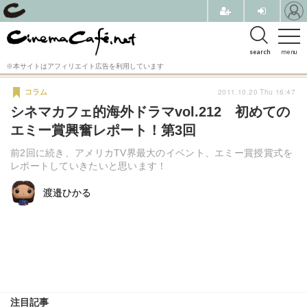
search
menu
※本サイトはアフィリエイト広告を利用しています
2011.10.20 Thu 16:47
コラム
シネマカフェ的海外ドラマvol.212 初めての
エミー賞興奮レポート！第3回
前2回に続き、アメリカTV界最大のイベント、エミー賞授賞式を
レポートしていきたいと思います！
渡邉ひかる
渡邉ひかる
注目記事