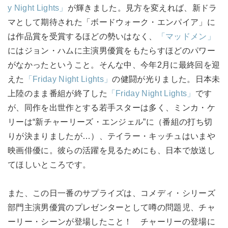
y Night Lights」
が輝きました。見方を変えれば、新ドラ
マとして期待された「ボードウォーク・エンパイア」に
は作品賞を受賞するほどの勢いはなく、
「マッドメン」
にはジョン・ハムに主演男優賞をもたらすほどのパワー
がなかったということ。そんな中、今年2月に最終回を迎
えた
「Friday Night Lights」
の健闘が光りました。日本未
上陸のまま番組が終了した
「Friday Night Lights」
です
が、同作を出世作とする若手スターは多く、ミンカ・ケ
リーは“新チャーリーズ・エンジェル”に（番組の打ち切
りが決まりましたが…）、テイラー・キッチュはいまや
映画俳優に。彼らの活躍を見るためにも、日本で放送し
てほしいところです。
また、この日一番のサプライズは、コメディ・シリーズ
部門主演男優賞のプレゼンターとして噂の問題児、チャ
ーリー・シーンが登場したこと！ チャーリーの登場に