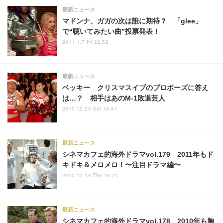
最新ニュース
マドンナ、ガガの次は誰に期待？ 「glee」
で“聴いてみたい曲”投票発表！
2011.1.7 Fri 22:52
最新ニュース
ベッキー クリスマスイブのプロポーズに答え
は…？ 相手はあのM-1敗退芸人
2010.12.25 Sat 18:41
最新ニュース
シネマカフェ的海外ドラマvol.179 2011年もド
キドキ＆メロメロ！〜注目ドラマ編〜
2010.12.16 Thu 18:21
最新ニュース
シネマカフェ的海外ドラマvol.178 2010年も胸