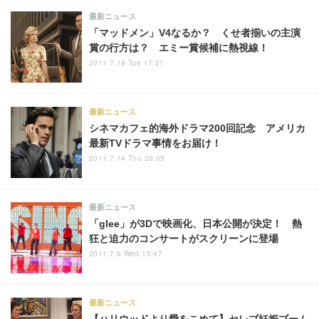
最新ニュース
「マッドメン」V4なるか？ くせ者揃いの主演
賞の行方は？ エミー賞候補に熱視線！
2011.7.19 Tue 17:21
最新ニュース
シネマカフェ的海外ドラマ200回記念 アメリカ
最新TVドラマ事情をお届け！
2011.7.14 Thu 20:05
最新ニュース
「glee」が3Dで映画化、日本公開が決定！ 熱
狂と迫力のコンサートがスクリーンに登場
2011.7.6 Wed 15:47
最新ニュース