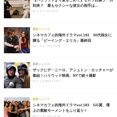
【ハリウッドより愛をこめて】セレブ妊娠ブーム
到来？ 最もセクシーな彼女の相手は…
2011.6.17 Fri 20:02
最新ニュース
シネマカフェ的海外ドラマvol.192 30代独女に
贈る「ビーイング・エリカ」最終回
2011.4.21 Thu 17:38
最新ニュース
ザックにデ・ニーロ、アシュトン・カッチャーが
集結！ハリウッド映画、NYで続々撮影
2011.3.9 Wed 14:05
最新ニュース
シネマカフェ的海外ドラマvol.183 GG賞、壇
上の素敵モーメントをふり返り！
2011.1.27 Thu 12:33