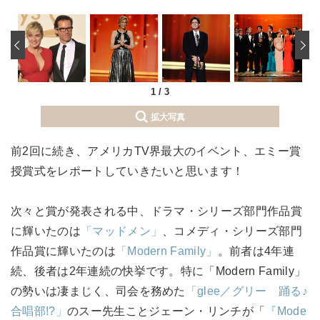
‹
1
/
3
拡大写真
前2回に続き、アメリカTV界最大のイベント、エミー賞
授賞式をレポートしていきたいと思います！
次々と賞が発表される中、ドラマ・シリーズ部門作品賞
に輝いたのは
「マッドメン」
、コメディ・シリーズ部門
作品賞に輝いたのは
「Modern Family」
。前者は4年連
続、後者は2年連続の快挙です。特に「Modern Family」
の勢いは凄まじく、司会を務めた
「glee／グリー 踊る♪
合唱部!?」
のスー先生ことジェーン・リンチが「
『Mode