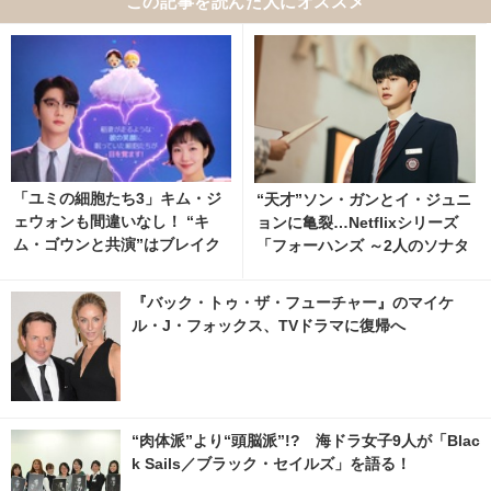
この記事を読んだ人にオススメ
「ユミの細胞たち3」キム・ジ
“天才”ソン・ガンとイ・ジュニ
ェウォンも間違いなし！ “キ
ョンに亀裂…Netflixシリーズ
ム・ゴウンと共演”はブレイク
「フォーハンズ ～2人のソナタ
の実証
～」ティザー解禁
『バック・トゥ・ザ・フューチャー』のマイケ
ル・J・フォックス、TVドラマに復帰へ
“肉体派”より“頭脳派”!? 海ドラ女子9人が「Blac
k Sails／ブラック・セイルズ」を語る！