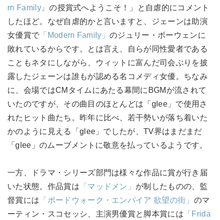
rn Family』
の授賞式へようこそ！」と自虐的にコメント
したほど。なぜ自虐的かと言いますと、ジェーンは助演
女優賞で
「Modern Family」
のジュリー・ボーウェンに
敗れているからです。とは言え、自らが同性愛者である
こともネタにしながら、ウィットに富んだ司会ぶりを披
露したジェーンは誰もが認める名コメディ女優。ちなみ
に、会場ではCMタイムにあたる幕間にBGMが流されて
いたのですが、その曲目のほとんどは「glee」で使用さ
れたヒット曲たち。昨年に比べ、若干勢いが落ち着いた
かのように見える「glee」でしたが、TV界はまだまだ
「glee」のムーブメントに敬意を払っているようです。
一方、ドラマ・シリーズ部門は様々な作品に賞が行き届
いた状態。作品賞は
「マッドメン」
が制したものの、監
督賞には
「ボードウォーク・エンパイア 欲望の街」
のマ
ーティン・スコセッシ、主演男優賞と脚本賞には
「Frida