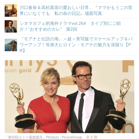
川口春奈＆高杉真宙の愛おしい日常…『ママがもうこの世
界にいなくても 私の命の日記』場面写真
シネマカフェ的海外ドラマvol.264 タイプ別にご紹
介！“おすすめのカレ” 第2回
『モアナと伝説の海』＜超＞実写版でスケールアップ＆パ
ワーアップ！等身大ヒロイン・モアナの魅力を深掘り【P
R】
全 9 枚
「第63回エミー賞授賞式」Photo(s) : PictureGroup