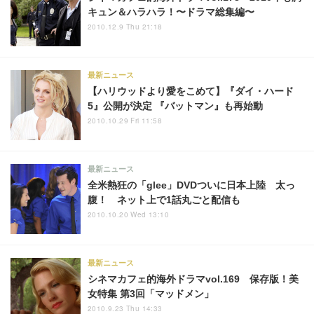
キュン＆ハラハラ！〜ドラマ総集編〜
2010.12.9 Thu 21:18
最新ニュース
【ハリウッドより愛をこめて】『ダイ・ハード
5』公開が決定 『バットマン』も再始動
2010.10.29 Fri 11:58
最新ニュース
全米熱狂の「glee」DVDついに日本上陸 太っ
腹！ ネット上で1話丸ごと配信も
2010.10.20 Wed 13:10
最新ニュース
シネマカフェ的海外ドラマvol.169 保存版！美
女特集 第3回「マッドメン」
2010.9.23 Thu 14:33