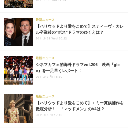
2011.10.6 Thu 17:29
最新ニュース
【ハリウッドより愛をこめて】スティーヴ・カレ
ル卒業後の“ボス”ドラマのゆくえは？
2011.9.28 Wed 20:22
最新ニュース
シネマカフェ的海外ドラマvol.206 映画『gle
e』を一足早くレポート！
2011.9.9 Fri 15:30
最新ニュース
【ハリウッドより愛をこめて】エミー賞候補作を
徹底分析！ 「マッドメン」のV4は？
2011.8.5 Fri 17:12