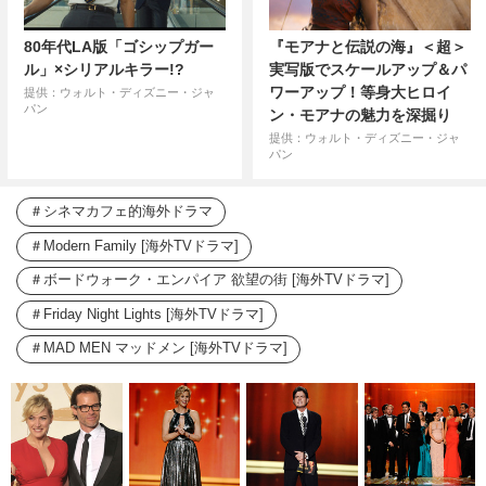
80年代LA版「ゴシップガー
『モアナと伝説の海』＜超＞
ル」×シリアルキラー!?
実写版でスケールアップ＆パ
ワーアップ！等身大ヒロイ
提供：ウォルト・ディズニー・ジャ
パン
ン・モアナの魅力を深掘り
提供：ウォルト・ディズニー・ジャ
パン
シネマカフェ的海外ドラマ
Modern Family [海外TVドラマ]
ボードウォーク・エンパイア 欲望の街 [海外TVドラマ]
Friday Night Lights [海外TVドラマ]
MAD MEN マッドメン [海外TVドラマ]