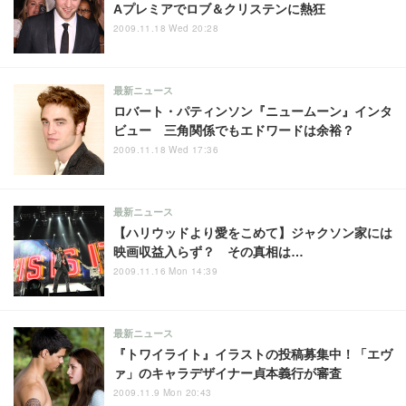
Aプレミアでロブ＆クリステンに熱狂
2009.11.18 Wed 20:28
最新ニュース
ロバート・パティンソン『ニュームーン』インタ
ビュー 三角関係でもエドワードは余裕？
2009.11.18 Wed 17:36
最新ニュース
【ハリウッドより愛をこめて】ジャクソン家には
映画収益入らず？ その真相は…
2009.11.16 Mon 14:39
最新ニュース
『トワイライト』イラストの投稿募集中！「エヴ
ァ」のキャラデザイナー貞本義行が審査
2009.11.9 Mon 20:43