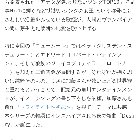
ら発表された「アナタが選ぶ 片想いソングTOP10」で見
事No.1に輝くなど“片想いソングの女王”という称号にふ
さわしい活躍をみせている歌姫が、人間とヴァンパイア
の間に芽生えた禁断の純愛を歌い上げる！
特に今回の『ニュームーン』ではベラ（クリステン・ス
チュワート）とエドワード（ロバート・パティンソ
ン）、そして狼族のジェイコブ（テイラー・ロートナ
ー）を加えた三角関係が展開するが、それぞれが抱く思
いは純粋そのもの。まさに加藤さんが歌い上げる世界観
と重なるということで、配給元の角川エンタテインメン
トが、イメージソングの書き下ろしを依頼。加藤さんも
前作
『トワイライト〜初恋〜』
を観て、テーマに共感、
本シリーズの物語にインスパイアされる形で新曲「Desti
ny」が誕生した。