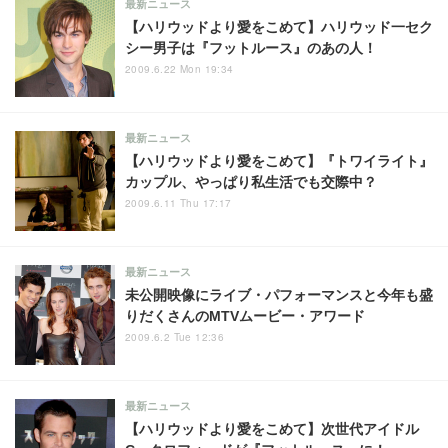
最新ニュース
【ハリウッドより愛をこめて】ハリウッド一セク
シー男子は『フットルース』のあの人！
2009.6.22 Mon 19:34
最新ニュース
【ハリウッドより愛をこめて】『トワイライト』
カップル、やっぱり私生活でも交際中？
2009.6.11 Thu 17:17
最新ニュース
未公開映像にライブ・パフォーマンスと今年も盛
りだくさんのMTVムービー・アワード
2009.6.2 Tue 12:36
最新ニュース
【ハリウッドより愛をこめて】次世代アイドル