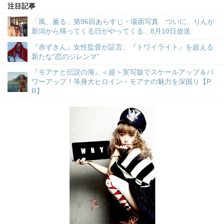
注目記事
「風、薫る」第96回あらすじ・場面写真 ついに、りんが
新潟から帰ってくる日がやってくる…8月10日放送
『赤ずきん』女性監督が証言、『トワイライト』を超える
新たな“恋のジレンマ”
『モアナと伝説の海』＜超＞実写版でスケールアップ＆パ
ワーアップ！等身大ヒロイン・モアナの魅力を深掘り【P
R】