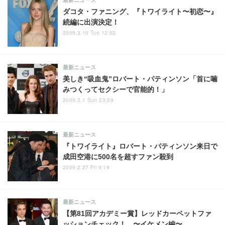
ダコタ・ファニング、『トワイライト〜初恋〜』
続編に出演決定！
2009.3.10 Tue 12:02
最新ニュース
美しき“吸血鬼”ロバート・パティンソン「首に噛
みつくってセクシーで官能的！」
2009.3.1 Sun 23:29
最新ニュース
『トワイライト』ロバート・パティンソン来日で
成田空港に500名を超すファン殺到
2009.2.27 Fri 9:19
最新ニュース
【第81回アカデミー賞】レッドカーペットファ
ッションチェック！ 〜イケメン編〜