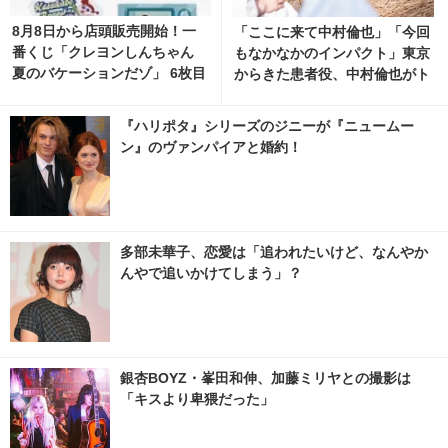
8月8日から店頭販売開始！一
「ここに来て中村倫也」「今回
番くじ「クレヨンしんちゃん
もなかなかのインパクト」東京
夏のバケーションだゾ」 6枚目
からきた患者役、中村倫也がト
の写真・画像 | cinemacafe.ne
レンド入り「風、薫る」
t
『ハリポタ』シリーズのジニーが『ニュームー
ン』のヴァンパイアと婚約！
多部未華子、恋愛は「追われたいけど、なんやか
んやで追いかけてしまう」？
銀杏BOYZ・峯田和伸、加藤ミリヤとの撮影は
「キスより卑猥だった」