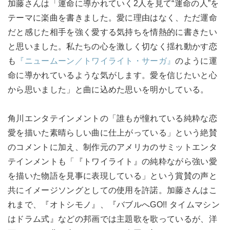
加藤さんは「運命に導かれていく2人を見て“運命の人”を
テーマに楽曲を書きました。愛に理由はなく、ただ運命
だと感じた相手を強く愛する気持ちを情熱的に書きたい
と思いました。私たちの心を激しく切なく揺れ動かす恋
も
『ニュームーン／トワイライト・サーガ』
のように運
命に導かれているような気がします。愛を信じたいと心
から思いました」と曲に込めた思いを明かしている。
角川エンタテインメントの「誰もが憧れている純粋な恋
愛を描いた素晴らしい曲に仕上がっている」という絶賛
のコメントに加え、制作元のアメリカのサミットエンタ
テインメントも「『トワイライト』の純粋ながら強い愛
を描いた物語を見事に表現している」という賞賛の声と
共にイメージソングとしての使用を許諾。加藤さんはこ
れまで、『オトシモノ』、『バブルへGO!! タイムマシン
はドラム式』などの邦画では主題歌を歌っているが、洋