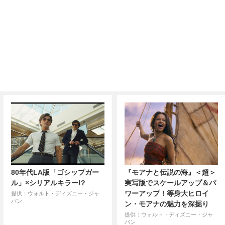
80年代LA版「ゴシップガー
『モアナと伝説の海』＜超＞
ル」×シリアルキラー!?
実写版でスケールアップ＆パ
ワーアップ！等身大ヒロイ
提供：ウォルト・ディズニー・ジャ
パン
ン・モアナの魅力を深掘り
提供：ウォルト・ディズニー・ジャ
パン