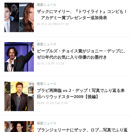
最新ニュース
ザックにマイリー、『トワイライト』コンビも！
アカデミー賞プレゼンター追加発表
2010.2.24 Wed 21:22
最新ニュース
ピープルズ・チョイス賞がジョニー・デップに、
ゼロ年代のお気に入り俳優のお墨付き
2010.1.8 Fri 10:38
最新ニュース
ブラピ再降臨 vs J・デップ！写真でふり返る来
日ハリウッドスター2009【後編】
2009.12.29 Tue 0:06
最新ニュース
ブランジェリーナにザック、ロブ…写真でふり返