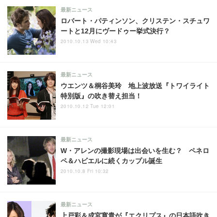
最新ニュース
ロバート・パティンソン、クリステン・スチュワ
ートと12月にヴードゥー挙式決行？
2010.10.13 Wed 10:43
最新ニュース
ウエンツ＆桐谷美玲 地上波放送『トワイライト
特別版』の吹き替え担当！
2010.10.12 Tue 12:01
最新ニュース
W・アレンの撮影現場は出会いを生む？ ペネロ
ペ＆ハビエルに続くカップル誕生
2010.10.8 Fri 10:32
最新ニュース
上戸彩＆成宮寛貴が『エクリプス』の日本語吹き