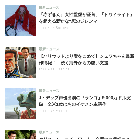
最新ニュース
『赤ずきん』女性監督が証言、『トワイライト』
を超える新たな“恋のジレンマ”
2011.5.14 Sat 12:21
最新ニュース
【ハリウッドより愛をこめて】シュワちゃん最新
作情報！ 続く海外からの熱い支援
2011.4.22 Fri 20:02
最新ニュース
J・デップ声優出演の『ランゴ』9,000万ドル突
破 全米1位はあのイケメン主演作
2011.3.25 Fri 13:19
最新ニュース