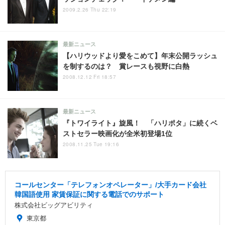
2009.2.26 Thu 22:19
最新ニュース
【ハリウッドより愛をこめて】年末公開ラッシュ
を制するのは？ 賞レースも視野に白熱
2008.12.12 Fri 18:57
最新ニュース
『トワイライト』旋風！ 「ハリポタ」に続くベ
ストセラー映画化が全米初登場1位
2008.11.25 Tue 19:16
コールセンター「テレフォンオペレーター」/大手カード会社
韓国語使用 家賃保証に関する電話でのサポート
株式会社ビッグアビリティ
東京都