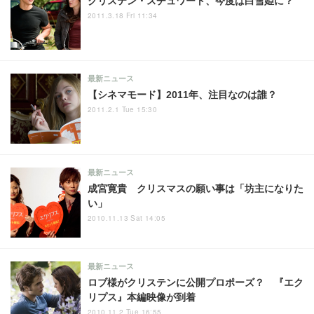
クリステン・スチュワート、今度は白雪姫に？
2011.3.18 Fri 11:34
最新ニュース
【シネマモード】2011年、注目なのは誰？
2011.2.1 Tue 15:30
最新ニュース
成宮寛貴 クリスマスの願い事は「坊主になりた
い」
2010.11.13 Sat 14:05
最新ニュース
ロブ様がクリステンに公開プロポーズ？ 『エク
リプス』本編映像が到着
2010.11.2 Tue 16:55