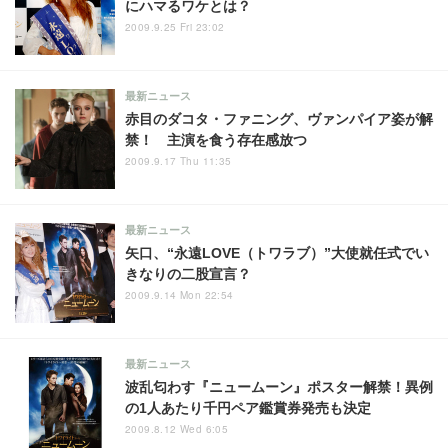
にハマるワケとは？
2009.9.25 Fri 23:02
最新ニュース
赤目のダコタ・ファニング、ヴァンパイア姿が解
禁！ 主演を食う存在感放つ
2009.9.17 Thu 11:35
最新ニュース
矢口、“永遠LOVE（トワラブ）”大使就任式でい
きなりの二股宣言？
2009.9.14 Mon 22:54
最新ニュース
波乱匂わす『ニュームーン』ポスター解禁！異例
の1人あたり千円ペア鑑賞券発売も決定
2009.8.12 Wed 6:05