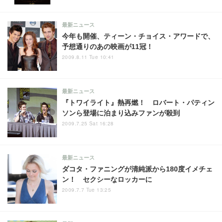
最新ニュース
今年も開催、ティーン・チョイス・アワードで、
予想通りのあの映画が11冠！
2009.8.11 Tue 10:41
最新ニュース
『トワイライト』熱再燃！ ロバート・パティン
ソンら登場に泊まり込みファンが殺到
2009.7.25 Sat 16:28
最新ニュース
ダコタ・ファニングが清純派から180度イメチェ
ン！ セクシーなロッカーに
2009.7.7 Tue 13:25