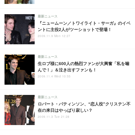
最新ニュース
『ニュームーン／トワイライト・サーガ』のイベ
ントに主役2人がツーショットで登場！
2009.11.9 Mon 12:27
最新ニュース
生ロブ様に600人の熱烈ファンが大興奮「私を噛
んで！」＆泣き出すファンも！
2009.11.4 Wed 10:55
最新ニュース
ロバート・パティンソン、“恋人役”クリステン不
在の来日はやっぱり寂しい？
2009.11.3 Tue 21:28