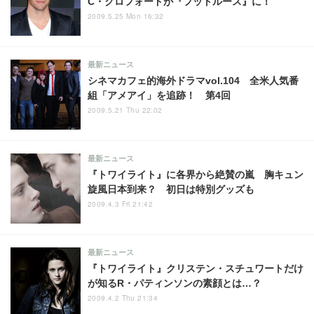
C・クロフォードが『フットルース』に！
2009.5.25 Mon 16:32
最新ニュース
シネマカフェ的海外ドラマvol.104 全米人気番
組「アメアイ」を追跡！ 第4回
2009.5.21 Thu 22:02
最新ニュース
『トワイライト』に各界から絶賛の嵐 胸キュン
旋風日本到来？ 初日は特別グッズも
2009.4.3 Fri 21:42
最新ニュース
『トワイライト』クリステン・スチュワートだけ
が知るR・パティンソンの素顔とは…？
2009.4.2 Thu 21:34