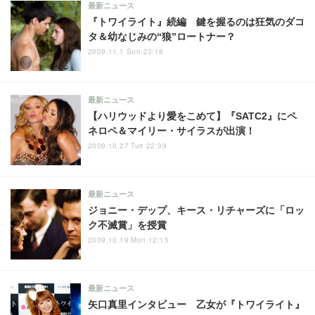
最新ニュース
『トワイライト』続編 鍵を握るのは狂気のダコ
タ＆幼なじみの“狼”ロートナー？
2009.11.1 Sun 23:18
最新ニュース
【ハリウッドより愛をこめて】『SATC2』にペ
ネロペ＆マイリー・サイラスが出演！
2009.10.27 Tue 22:39
最新ニュース
ジョニー・デップ、キース・リチャーズに「ロッ
ク不滅賞」を授賞
2009.10.19 Mon 12:15
最新ニュース
矢口真里インタビュー 乙女が『トワイライト』