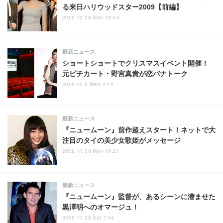
る来日ハリウッドスター2009【前編】
2009.12.28 Mon 18:44
最新ニュース
ショートショートでクリスマスイベント開催！
元ピチカート・野宮真貴が恋バナトーク
2009.12.2 Wed 0:10
最新ニュース
『ニュームーン』前作超えスタート！ネットで大
注目のタイの美少女歌姫がメッセージ
2009.11.30 Mon 16:21
最新ニュース
『ニュームーン』監督が、あるシーンに潜ませた
黒澤明へのオマージュ！
2009.11.28 Sat 1:04