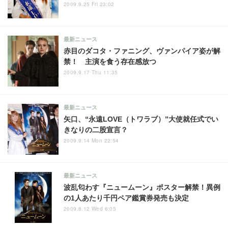
2009.9.25 Fri 23:02
最新ニュース
赤目のダコタ・ファニング、ヴァンパイア姿が解
禁！ 主演を食う存在感放つ
2009.9.17 Thu 11:35
最新ニュース
矢口、“永遠LOVE（トワラブ）”大使就任式でい
きなりの二股宣言？
2009.9.14 Mon 22:54
最新ニュース
波乱匂わす『ニュームーン』ポスター解禁！異例
の1人あたり千円ペア鑑賞券発売も決定
2009.8.12 Wed 6:05