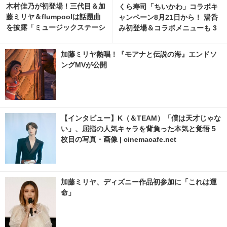
木村佳乃が初登場！三代目＆加
くら寿司「ちいかわ」コラボキ
藤ミリヤ＆flumpoolは話題曲
ャンペーン8月21日から！ 湯呑
を披露「ミュージックステーシ
み初登場＆コラボメニューも 3
ョン」
枚目の写真・画像 | cinemacaf
e.net
加藤ミリヤ熱唱！『モアナと伝説の海』エンドソ
ングMVが公開
【インタビュー】K（＆TEAM）「僕は天才じゃな
い」、屈指の人気キャラを背負った本気と覚悟 5
枚目の写真・画像 | cinemacafe.net
加藤ミリヤ、ディズニー作品初参加に「これは運
命」