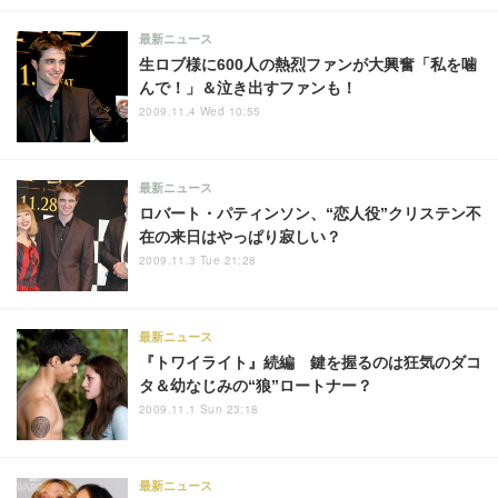
最新ニュース
生ロブ様に600人の熱烈ファンが大興奮「私を噛
んで！」＆泣き出すファンも！
2009.11.4 Wed 10:55
最新ニュース
ロバート・パティンソン、“恋人役”クリステン不
在の来日はやっぱり寂しい？
2009.11.3 Tue 21:28
最新ニュース
『トワイライト』続編 鍵を握るのは狂気のダコ
タ＆幼なじみの“狼”ロートナー？
2009.11.1 Sun 23:18
最新ニュース