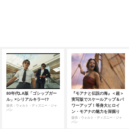
80年代LA版「ゴシップガー
『モアナと伝説の海』＜超＞
ル」×シリアルキラー!?
実写版でスケールアップ＆パ
ワーアップ！等身大ヒロイ
提供：ウォルト・ディズニー・ジャ
パン
ン・モアナの魅力を深掘り
提供：ウォルト・ディズニー・ジャ
パン