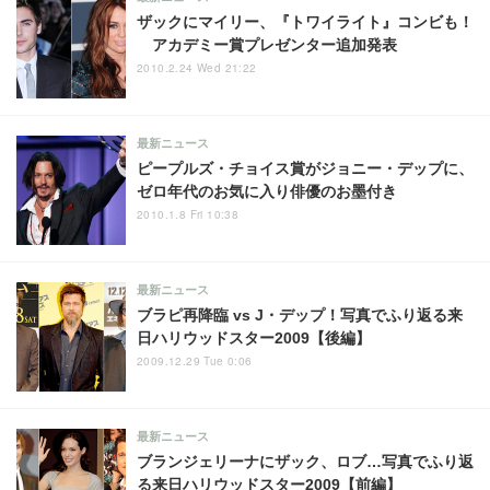
ザックにマイリー、『トワイライト』コンビも！
アカデミー賞プレゼンター追加発表
2010.2.24 Wed 21:22
最新ニュース
ピープルズ・チョイス賞がジョニー・デップに、
ゼロ年代のお気に入り俳優のお墨付き
2010.1.8 Fri 10:38
最新ニュース
ブラピ再降臨 vs J・デップ！写真でふり返る来
日ハリウッドスター2009【後編】
2009.12.29 Tue 0:06
最新ニュース
ブランジェリーナにザック、ロブ…写真でふり返
る来日ハリウッドスター2009【前編】