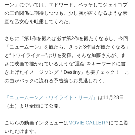
ーン』については、エドワード、ベラそしてジェイコブ
の三角関係に期待しつつも、少し胸が痛くなるような素
直な乙女心を吐露してくれた。
さらに「第1作を観れば必ず第2作を観たくなるし、今回
『ニュームーン』を観たら、きっと3作目が観たくなる」
と“トワイライター”ぶりを発揮。そんな加藤さんが、ま
さに映画で描かれているような“運命”をキーワードに書
き上げたイメージソング「Destiny」も要チェック！ こ
の曲がバックに流れる予告編もお見逃しなく。
『ニュームーン／トワイライト・サーガ』
は11月28日
（土）より全国にて公開。
こちらの動画インタビューは
MOVIE GALLERY
にてご覧
いただけます。