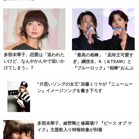
多部未華子、恋愛は「追われた
「最高の相棒」「凪玲王可愛す
いけど、なんやかんやで追いか
ぎ」綱啓永、K（＆TEAM）と
けてしまう」？
『ブルーロック』“相棒”おんぶ
ショット公開
“片思いソングの女王”加藤ミリヤが『ニュームー
ン』イメージソングを書き下ろす
多部未華子、綾野剛と修羅場!? 『ピース オブ ケ
イク』主題歌入り特報映像が到着