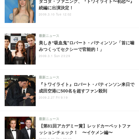
ダコタ・ファニング、『トワイライト〜初恋〜』
続編に出演決定！
2009.3.10 Tue 12:02
最新ニュース
美しき“吸血鬼”ロバート・パティンソン「首に噛
みつくってセクシーで官能的！」
2009.3.1 Sun 23:29
最新ニュース
『トワイライト』ロバート・パティンソン来日で
成田空港に500名を超すファン殺到
2009.2.27 Fri 9:19
最新ニュース
【第81回アカデミー賞】レッドカーペットファ
ッションチェック！ 〜イケメン編〜
2009.2.26 Thu 22:19