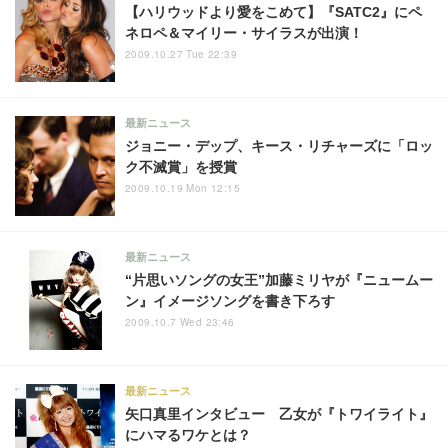
【ハリウッドより愛をこめて】『SATC2』にペ
ネロペ＆マイリー・サイラスが出演！
2009.10.27 Tue 22:39
最新ニュース
ジョニー・デップ、キース・リチャーズに「ロッ
ク不滅賞」を授賞
2009.10.19 Mon 12:15
最新ニュース
“片思いソングの女王”加藤ミリヤが『ニュームー
ン』イメージソングを書き下ろす
2009.10.7 Wed 23:46
最新ニュース
矢口真里インタビュー 乙女が『トワイライト』
にハマるワケとは？