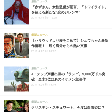
最新ニュース
『赤ずきん』女性監督が証言、『トワイライト』
を超える新たな“恋のジレンマ”
2011.5.14 Sat 12:21
最新ニュース
【ハリウッドより愛をこめて】シュワちゃん最新
作情報！ 続く海外からの熱い支援
2011.4.22 Fri 20:02
最新ニュース
J・デップ声優出演の『ランゴ』9,000万ドル突
破 全米1位はあのイケメン主演作
2011.3.25 Fri 13:19
最新ニュース
クリステン・スチュワート、今度は白雪姫に？