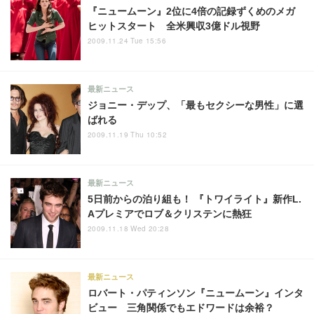
『ニュームーン』2位に4倍の記録ずくめのメガ
ヒットスタート 全米興収3億ドル視野
2009.11.24 Tue 15:56
最新ニュース
ジョニー・デップ、「最もセクシーな男性」に選
ばれる
2009.11.19 Thu 10:52
最新ニュース
5日前からの泊り組も！ 『トワイライト』新作L.
Aプレミアでロブ＆クリステンに熱狂
2009.11.18 Wed 20:28
最新ニュース
ロバート・パティンソン『ニュームーン』インタ
ビュー 三角関係でもエドワードは余裕？