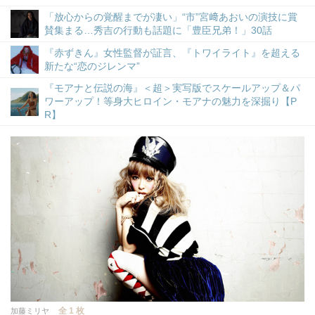
「放心からの覚醒までが凄い」“市”宮﨑あおいの演技に賞
賛集まる…秀吉の行動も話題に「豊臣兄弟！」30話
『赤ずきん』女性監督が証言、『トワイライト』を超える
新たな“恋のジレンマ”
『モアナと伝説の海』＜超＞実写版でスケールアップ＆パ
ワーアップ！等身大ヒロイン・モアナの魅力を深掘り【P
R】
全 1 枚
加藤ミリヤ