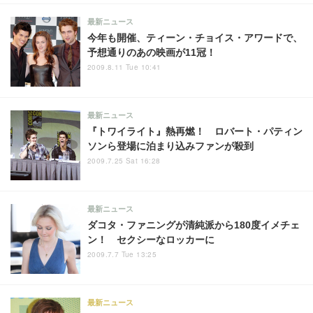
最新ニュース
今年も開催、ティーン・チョイス・アワードで、
予想通りのあの映画が11冠！
2009.8.11 Tue 10:41
最新ニュース
『トワイライト』熱再燃！ ロバート・パティン
ソンら登場に泊まり込みファンが殺到
2009.7.25 Sat 16:28
最新ニュース
ダコタ・ファニングが清純派から180度イメチェ
ン！ セクシーなロッカーに
2009.7.7 Tue 13:25
最新ニュース