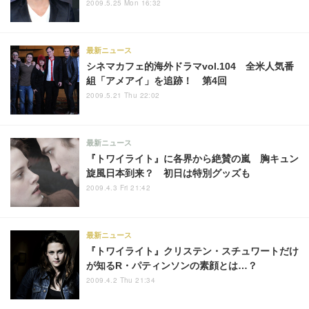
2009.5.25 Mon 16:32
最新ニュース
シネマカフェ的海外ドラマvol.104 全米人気番
組「アメアイ」を追跡！ 第4回
2009.5.21 Thu 22:02
最新ニュース
『トワイライト』に各界から絶賛の嵐 胸キュン
旋風日本到来？ 初日は特別グッズも
2009.4.3 Fri 21:42
最新ニュース
『トワイライト』クリステン・スチュワートだけ
が知るR・パティンソンの素顔とは…？
2009.4.2 Thu 21:34