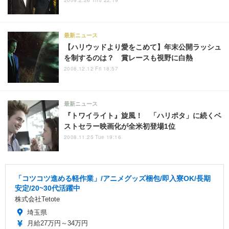
最新ニュース
【ハリウッドより愛をこめて】年末公開ラッシュ
を制するのは？ 賞レースも視野に白熱
2008.12.12 Fri 18:57
最新ニュース
『トワイライト』旋風！ 「ハリポタ」に続くベ
ストセラー映画化が全米初登場1位
2008.11.25 Tue 19:16
「コツコツ進める軽作業」/アニメグッズ梱包/即入寮OK/長期
安定/20~30代活躍中
株式会社Tetote
埼玉県
月給27万円～34万円