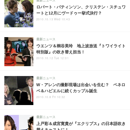
最新ニュース
ロバート・パティンソン、クリステン・スチュワ
ートと12月にヴードゥー挙式決行？
2010.10.13 Wed 10:43
最新ニュース
ウエンツ＆桐谷美玲 地上波放送『トワイライト
特別版』の吹き替え担当！
2010.10.12 Tue 12:01
最新ニュース
W・アレンの撮影現場は出会いを生む？ ペネロ
ペ＆ハビエルに続くカップル誕生
2010.10.8 Fri 10:32
最新ニュース
上戸彩＆成宮寛貴が『エクリプス』の日本語吹き
替えキャストに！