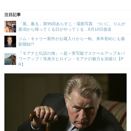
注目記事
「風、薫る」第96回あらすじ・場面写真 ついに、りんが
新潟から帰ってくる日がやってくる…8月10日放送
ジム・キャリー新作がお蔵入りから一転、来年初めにも撮
影開始!?
『モアナと伝説の海』＜超＞実写版でスケールアップ＆パ
ワーアップ！等身大ヒロイン・モアナの魅力を深掘り【P
R】