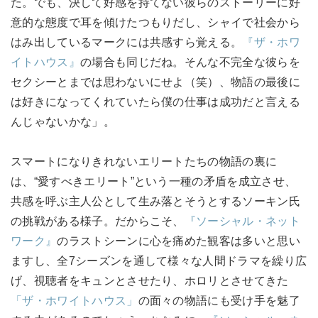
た。でも、決して好感を持てない彼らのストーリーに好
意的な態度で耳を傾けたつもりだし、シャイで社会から
はみ出しているマークには共感すら覚える。
『ザ・ホワ
イトハウス』
の場合も同じだね。そんな不完全な彼らを
セクシーとまでは思わないにせよ（笑）、物語の最後に
は好きになってくれていたら僕の仕事は成功だと言える
んじゃないかな」。
スマートになりきれないエリートたちの物語の裏に
は、“愛すべきエリート”という一種の矛盾を成立させ、
共感を呼ぶ主人公として生み落とそうとするソーキン氏
の挑戦がある様子。だからこそ、
『ソーシャル・ネット
ワーク』
のラストシーンに心を痛めた観客は多いと思い
ますし、全7シーズンを通して様々な人間ドラマを繰り広
げ、視聴者をキュンとさせたり、ホロリとさせてきた
「ザ・ホワイトハウス」
の面々の物語にも受け手を魅了