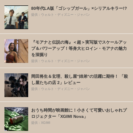
80年代LA版「ゴシップガール」×シリアルキラー!?
提供：ウォルト・ディズニー・ジャパン
『モアナと伝説の海』＜超＞実写版でスケールアッ
プ＆パワーアップ！等身大ヒロイン・モアナの魅力
を深掘り
提供：ウォルト・ディズニー・ジャパン
岡田将生＆玄理、殺し屋“姉弟“の活躍に期待！ 「殺
し屋たちの店 2」レビュー
提供：ウォルト・ディズニー・ジャパン
おうち時間が映画館に！小さくて可愛いおしゃれプ
ロジェクター「XGIMI Nova」
提供：XGIMI