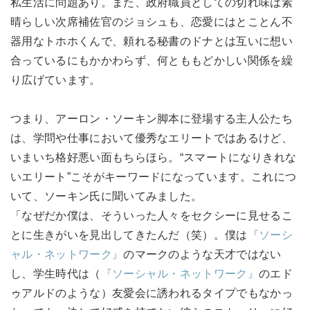
私生活に問題あり。また、政府職員としての切れ味は素
晴らしい次席補佐官のジョシュも、恋愛にはとことん不
器用なトホホくんで、頼れる秘書のドナとは互いに想い
合っているにもかかわらず、何とももどかしい関係を繰
り広げています。
つまり、アーロン・ソーキン脚本に登場する主人公たち
は、学問や仕事において優秀なエリートではあるけど、
いまいち格好悪い面もちらほら。“スマートになりきれな
いエリート”こそがキーワードになっています。これにつ
いて、ソーキン氏に聞いてみました。
「なぜだか僕は、そういった人々をセクシーに見せるこ
とに生きがいを見出してきたんだ（笑）。僕は
『ソーシ
ャル・ネットワーク』
のマークのような天才ではない
し、学生時代は（
『ソーシャル・ネットワーク』
のエド
ゥアルドのような）友愛会に誘われるタイプでもなかっ