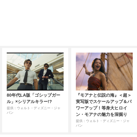
80年代LA版「ゴシップガー
『モアナと伝説の海』＜超＞
ル」×シリアルキラー!?
実写版でスケールアップ＆パ
ワーアップ！等身大ヒロイ
提供：ウォルト・ディズニー・ジャ
パン
ン・モアナの魅力を深掘り
提供：ウォルト・ディズニー・ジャ
パン