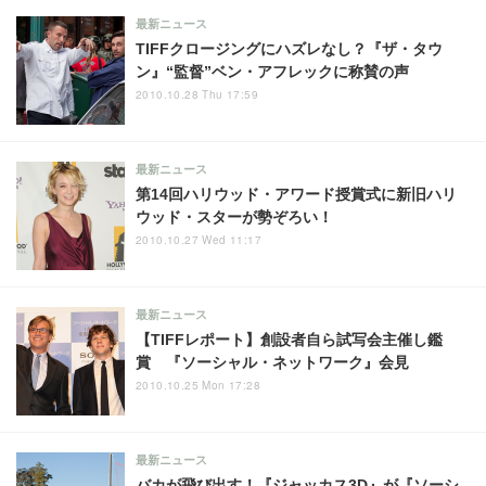
最新ニュース
TIFFクロージングにハズレなし？『ザ・タウ
ン』“監督”ベン・アフレックに称賛の声
2010.10.28 Thu 17:59
最新ニュース
第14回ハリウッド・アワード授賞式に新旧ハリ
ウッド・スターが勢ぞろい！
2010.10.27 Wed 11:17
最新ニュース
【TIFFレポート】創設者自ら試写会主催し鑑
賞 『ソーシャル・ネットワーク』会見
2010.10.25 Mon 17:28
最新ニュース
バカが飛び出す！『ジャッカス3D』が『ソーシ