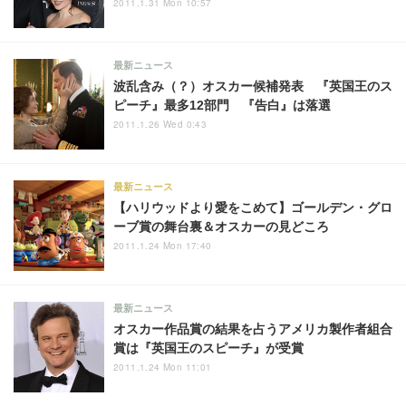
2011.1.31 Mon 10:57
最新ニュース
波乱含み（？）オスカー候補発表 『英国王のス
ピーチ』最多12部門 『告白』は落選
2011.1.26 Wed 0:43
最新ニュース
【ハリウッドより愛をこめて】ゴールデン・グロ
ーブ賞の舞台裏＆オスカーの見どころ
2011.1.24 Mon 17:40
最新ニュース
オスカー作品賞の結果を占うアメリカ製作者組合
賞は『英国王のスピーチ』が受賞
2011.1.24 Mon 11:01