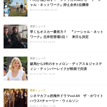
ャル・ネットワーク』抑え全米1位獲得
2010.10.20 Wed 20:57
最新ニュース
早くもオスカー最有力？ 『ソーシャル・ネット
ワーク』北米初登場1位！ 来日も決定
2010.10.5 Tue 20:54
最新ニュース
破局から3年のキャメロン・ディアス＆ジャステ
ィン・ティンバーレイクが映画で共演
2010.3.25 Thu 10:33
最新ニュース
シネマカフェ的海外ドラマvol.64 ザ・ホワイト
ハウス×チャーリー・ウィルソン
2008.5.12 Mon 11:06