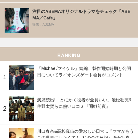
注目のABEMAオリジナルドラマをチェック「ABE
MA／Cafe」
提供：ABEMA
RANKING
『Michael/マイケル』続編、製作開始時期と公開
日についてライオンズゲート会長がコメント
満席続出!「とにかく役者が全員いい」池松壮亮&
仲野太賀らに熱い口コミ『開戦前夜』
川口春奈&高杉真宙の愛おしい日常...『ママがもう
この世界にいなくても 私の命の日記』場面写真