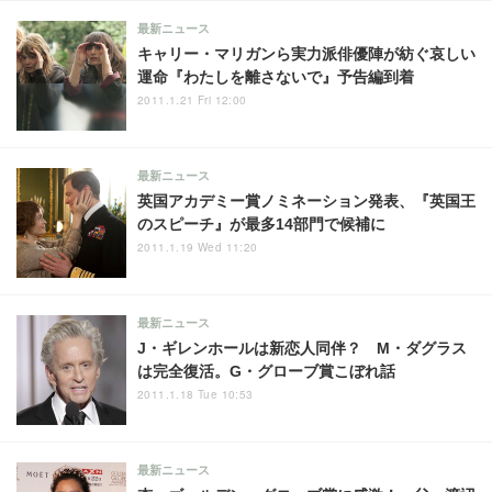
最新ニュース
キャリー・マリガンら実力派俳優陣が紡ぐ哀しい
運命『わたしを離さないで』予告編到着
2011.1.21 Fri 12:00
最新ニュース
英国アカデミー賞ノミネーション発表、『英国王
のスピーチ』が最多14部門で候補に
2011.1.19 Wed 11:20
最新ニュース
J・ギレンホールは新恋人同伴？ M・ダグラス
は完全復活。G・グローブ賞こぼれ話
2011.1.18 Tue 10:53
最新ニュース