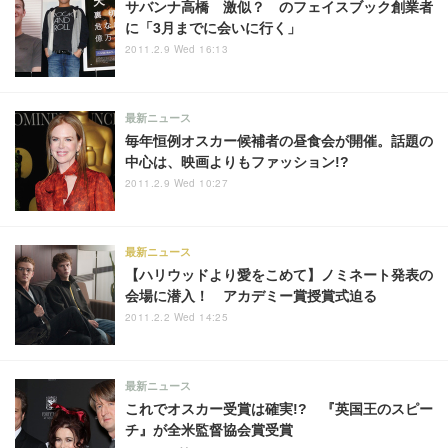
サバンナ高橋 激似？ のフェイスブック創業者
に「3月までに会いに行く」
2011.2.9 Wed 16:13
最新ニュース
毎年恒例オスカー候補者の昼食会が開催。話題の
中心は、映画よりもファッション!?
2011.2.9 Wed 10:27
最新ニュース
【ハリウッドより愛をこめて】ノミネート発表の
会場に潜入！ アカデミー賞授賞式迫る
2011.2.2 Wed 14:25
最新ニュース
これでオスカー受賞は確実!? 『英国王のスピー
チ』が全米監督協会賞受賞