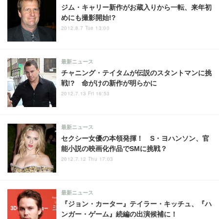
ジム・キャリー新作がお蔵入りから一転、来年初
めにも撮影開始!?
2012.8.7 Tue 13:00
最新ニュース
チャニング・テイタムが伝説のスタントマンに挑
戦!? 命がけの新作が明らかに
2012.7.13 Fri 16:53
最新ニュース
セクシー女優の本領発揮！ S・ヨハンソン、官
能小説の映画化作品でSMに挑戦？
2012.7.12 Thu 17:03
最新ニュース
『ジョン・カーター』テイラー・キッチュ、『ハ
ンガー・ゲーム』続編の出演候補に！