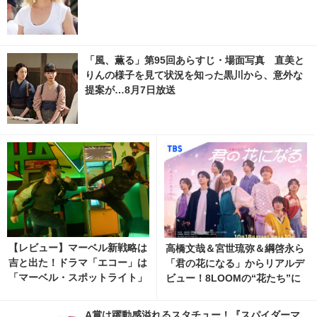
「風、薫る」第95回あらすじ・場面写真 直美と
りんの様子を見て状況を知った黒川から、意外な
提案が…8月7日放送
【レビュー】マーベル新戦略は
高橋文哉＆宮世琉弥＆綱啓永ら
吉と出た！ドラマ「エコー」は
「君の花になる」からリアルデ
「マーベル・スポットライト」
ビュー！8LOOMの“花たち”に
の光だ
注目
A賞は躍動感溢れるスタチュー！『スパイダーマ