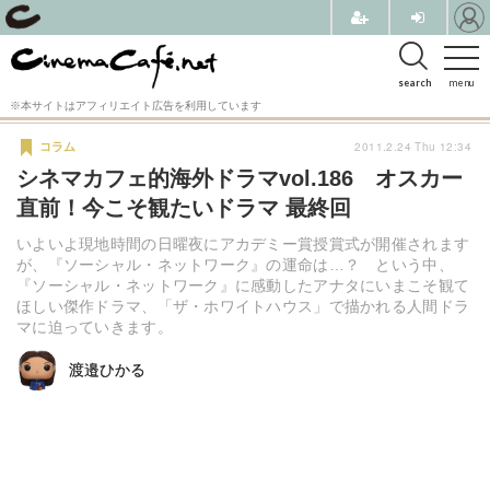
search
menu
※本サイトはアフィリエイト広告を利用しています
2011.2.24 Thu 12:34
コラム
シネマカフェ的海外ドラマvol.186 オスカー
直前！今こそ観たいドラマ 最終回
いよいよ現地時間の日曜夜にアカデミー賞授賞式が開催されます
が、『ソーシャル・ネットワーク』の運命は…？ という中、
『ソーシャル・ネットワーク』に感動したアナタにいまこそ観て
ほしい傑作ドラマ、「ザ・ホワイトハウス」で描かれる人間ドラ
マに迫っていきます。
渡邉ひかる
渡邉ひかる