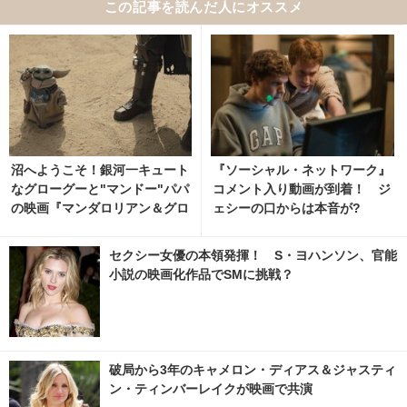
この記事を読んだ人にオススメ
沼へようこそ！銀河一キュート
『ソーシャル・ネットワーク』
なグローグーと"マンドー"パパ
コメント入り動画が到着！ ジ
の映画『マンダロリアン＆グロ
ェシーの口からは本音が?
ーグー』がSW初心者にもぶっ
刺さり 1枚目の写真・画像 | ci
セクシー女優の本領発揮！ S・ヨハンソン、官能
nemacafe.net
小説の映画化作品でSMに挑戦？
破局から3年のキャメロン・ディアス＆ジャスティ
ン・ティンバーレイクが映画で共演