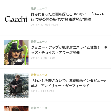
最新ニュース
好みに合った映画を探せるSNSサイト「Gacch
i」で秋公開の新作の“極秘試写会”開催
2011.4.13 Wed 10:06
最新ニュース
ジョニー・デップが観客席にスライム攻撃！ キ
ッズ・チョイス・アワーズ開催
2011.4.5 Tue 10:21
最新ニュース
『わたしを離さないで』連続動画インタビューv
ol.2 アンドリュー・ガーフィールド
2011.4.1 Fri 15:10
最新ニュース