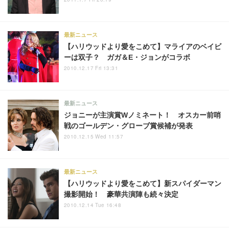
最新ニュース
【ハリウッドより愛をこめて】マライアのベイビ
ーは双子？ ガガ＆E・ジョンがコラボ
2010.12.17 Fri 13:31
最新ニュース
ジョニーが主演賞Wノミネート！ オスカー前哨
戦のゴールデン・グローブ賞候補が発表
2010.12.15 Wed 11:57
最新ニュース
【ハリウッドより愛をこめて】新スパイダーマン
撮影開始！ 豪華共演陣も続々決定
2010.12.14 Tue 16:48