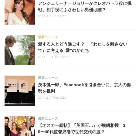
アンジェリーナ・ジョリーがクレオパトラ役に挑
戦。相手役にふさわしい男優は誰？
2011.4.1 Fri 11:27
最新ニュース
愛する人とどう過ごす？ 『わたしを離さない
で』に考える“愛”のかたち
2011.3.24 Thu 15:21
最新ニュース
茂木健一郎、Facebookを引き合いに、京大の姿
勢を批判
2011.3.7 Mon 22:41
最新ニュース
【オスカー総括】『英国王…』が横綱相撲 3
0〜40代監督席巻で世代交代の波？