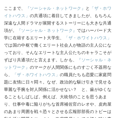
ここまで、
『ソーシャル・ネットワーク』
と
「ザ・ホワ
イトハウス」
の共通項に着目してきましたが、もちろん
深遠な人間ドラマが展開するストーリーにも大きな共通
項が。
『ソーシャル・ネットワーク』
ではハーバード大
学に在籍するエリート大学生、
「ザ・ホワイトハウス」
では国の中枢で働くエリート社会人が物語の主人公にな
っており、そんなエリートな主人公たちのキャラこそが
ずばり共通項だと言えます。しかも、
『ソーシャル・ネ
ットワーク』
のマークが人間関係にものすごく不器用な
ら、
「ザ・ホワイトハウス」
の職員たちも恋愛に家庭問
題に友情に日々悶々。なぜ、政治的な駆け引きで見せる
華麗な手腕を対人関係に活かせない？ と、歯がゆくな
ることもしばしば。例えば、大統領のことを思うあま
り、仕事中毒に陥りがちな首席補佐官のレオや、皮肉屋
のあまり周囲を戦々恐々とさせる広報部部長のトビーは