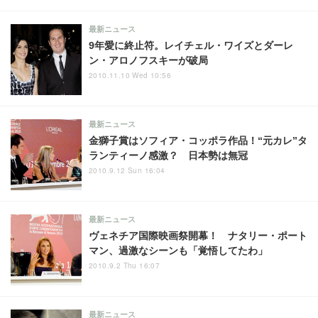
最新ニュース
9年愛に終止符。レイチェル・ワイズとダーレ
ン・アロノフスキーが破局
2010.11.10 Wed 10:56
最新ニュース
金獅子賞はソフィア・コッポラ作品！“元カレ”タ
ランティーノ感激？ 日本勢は無冠
2010.9.12 Sun 16:04
最新ニュース
ヴェネチア国際映画祭開幕！ ナタリー・ポート
マン、過激なシーンも「覚悟してたわ」
2010.9.2 Thu 16:07
最新ニュース