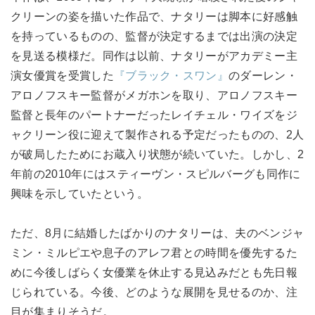
クリーンの姿を描いた作品で、ナタリーは脚本に好感触
を持っているものの、監督が決定するまでは出演の決定
を見送る模様だ。同作は以前、ナタリーがアカデミー主
演女優賞を受賞した
『ブラック・スワン』
のダーレン・
アロノフスキー監督がメガホンを取り、アロノフスキー
監督と長年のパートナーだったレイチェル・ワイズをジ
ャクリーン役に迎えて製作される予定だったものの、2人
が破局したためにお蔵入り状態が続いていた。しかし、2
年前の2010年にはスティーヴン・スピルバーグも同作に
興味を示していたという。
ただ、8月に結婚したばかりのナタリーは、夫のベンジャ
ミン・ミルピエや息子のアレフ君との時間を優先するた
めに今後しばらく女優業を休止する見込みだとも先日報
じられている。今後、どのような展開を見せるのか、注
目が集まりそうだ。