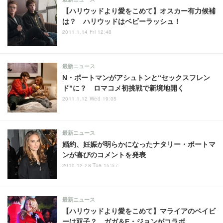
【ハリウッドより愛をこめて】オスカー有力候補
は？ ハリウッドはベビーラッシュ！
2011.1.14 Fri 12:48
最新ニュース
N・ポートマンがアシュトンと“セックスフレン
ド”に？ ロマコメ初挑戦で新境地開く
2011.1.12 Wed 19:05
最新ニュース
婚約、妊娠が明らかになったナタリー・ポートマ
ンが喜びのコメントを発表
2010.12.28 Tue 15:57
最新ニュース
【ハリウッドより愛をこめて】マライアのベイビ
ーは双子？ ガガ＆E・ジョンがコラボ