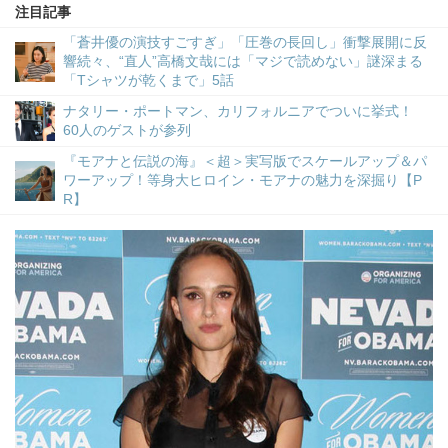
注目記事
「蒼井優の演技すごすぎ」「圧巻の長回し」衝撃展開に反
響続々、“直人”高橋文哉には「マジで読めない」謎深まる
「Tシャツが乾くまで」5話
ナタリー・ポートマン、カリフォルニアでついに挙式！
60人のゲストが参列
『モアナと伝説の海』＜超＞実写版でスケールアップ＆パ
ワーアップ！等身大ヒロイン・モアナの魅力を深掘り【P
R】