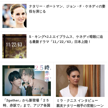
ナタリー・ポートマン、ジョン・F・ケネディの妻
役を演じる
S・キング×J.J.エイブラムス、ケネディ暗殺に迫
る最新ドラマ「11／22／63」日本上陸！
「2gether」から新登場「２５
ミラ・クニス インタビュー
時、赤坂で」まで、アジア各国
親友ナタリー相手の官能シーン