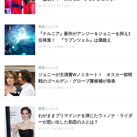
2010.12.17 Fri 13:31
最新ニュース
『ナルニア』新作がアンジー＆ジョニーを抑え1
位発進！ 『ラプンツェル』は億超え
2010.12.15 Wed 17:23
最新ニュース
ジョニーが主演賞Wノミネート！ オスカー前哨
戦のゴールデン・グローブ賞候補が発表
2010.12.15 Wed 11:57
最新ニュース
わがままプリマドンナを演じたウィノナ・ライダ
ーが思い出した初恋の人とは？
2010.11.29 Mon 10:33