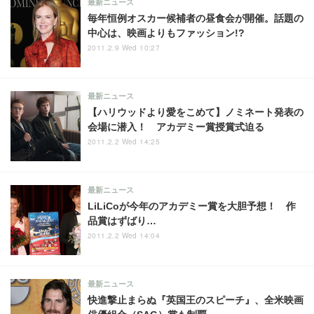
最新ニュース
毎年恒例オスカー候補者の昼食会が開催。話題の
中心は、映画よりもファッション!?
2011.2.9 Wed 10:27
最新ニュース
【ハリウッドより愛をこめて】ノミネート発表の
会場に潜入！ アカデミー賞授賞式迫る
2011.2.2 Wed 14:25
最新ニュース
LiLiCoが今年のアカデミー賞を大胆予想！ 作
品賞はずばり…
2011.2.2 Wed 14:04
最新ニュース
快進撃止まらぬ『英国王のスピーチ』、全米映画