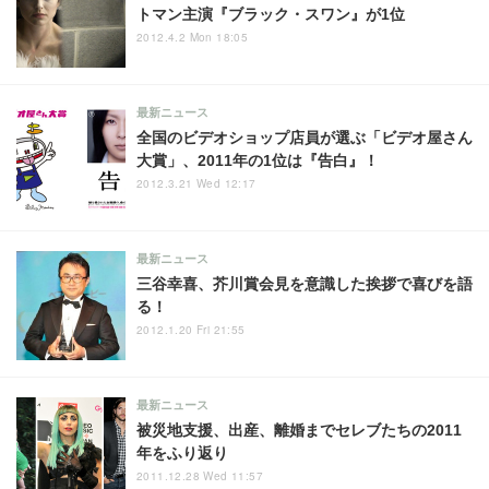
トマン主演『ブラック・スワン』が1位
2012.4.2 Mon 18:05
最新ニュース
全国のビデオショップ店員が選ぶ「ビデオ屋さん
大賞」、2011年の1位は『告白』！
2012.3.21 Wed 12:17
最新ニュース
三谷幸喜、芥川賞会見を意識した挨拶で喜びを語
る！
2012.1.20 Fri 21:55
最新ニュース
被災地支援、出産、離婚までセレブたちの2011
年をふり返り
2011.12.28 Wed 11:57