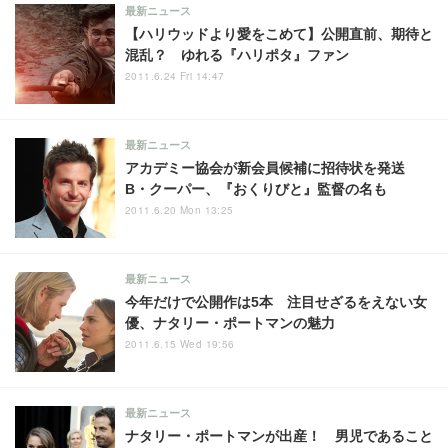
最新ニュース
【ハリウッドより愛をこめて】公開直前、期待と
混乱？ ゆれる『ハリポタ』ファン
2011.6.24 Fri 14:47
最新ニュース
アカデミー協会が新会員候補に招待状を発送
B・クーパー、『おくりびと』監督の名も
2011.6.20 Mon 13:25
最新ニュース
今年だけで公開作は5本 注目せざるをえない女
優、ナタリー・ポートマンの魅力
2011.6.15 Wed 19:56
最新ニュース
ナタリー・ポートマンが出産！ 男児であること