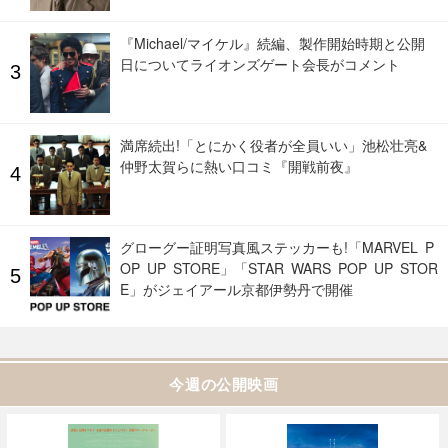
『Michael/マイケル』続編、製作開始時期と公開
日についてライオンズゲート会長がコメント
満席続出!「とにかく役者が全員いい」池松壮亮&
仲野太賀らに熱い口コミ『開戦前夜』
グローグー証明写真風ステッカーも!「MARVEL P
OP UP STORE」「STAR WARS POP UP STOR
E」がジェイアール京都伊勢丹で開催
今週の公開映画