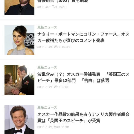
俳優組合（SAG）賞も制覇
2011.2.1 Tue 10:41
最新ニュース
ナタリー・ポートマンにコリン・ファース、オス
カー候補たちが喜びのコメント発表
2011.1.26 Wed 10:34
最新ニュース
波乱含み（？）オスカー候補発表 『英国王のス
ピーチ』最多12部門 『告白』は落選
2011.1.26 Wed 0:43
最新ニュース
オスカー作品賞の結果を占うアメリカ製作者組合
賞は『英国王のスピーチ』が受賞
2011.1.24 Mon 11:01