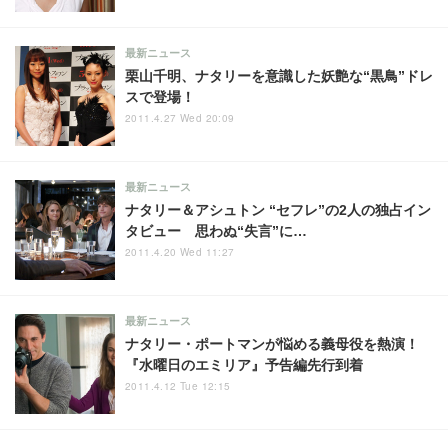
最新ニュース
栗山千明、ナタリーを意識した妖艶な“黒鳥”ドレ
スで登場！
2011.4.27 Wed 20:09
最新ニュース
ナタリー＆アシュトン “セフレ”の2人の独占イン
タビュー 思わぬ“失言”に…
2011.4.20 Wed 11:27
最新ニュース
ナタリー・ポートマンが悩める義母役を熱演！
『水曜日のエミリア』予告編先行到着
2011.4.12 Tue 12:15