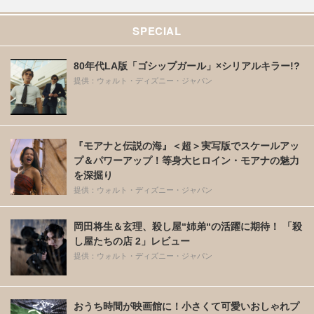
SPECIAL
80年代LA版「ゴシップガール」×シリアルキラー!?
提供：ウォルト・ディズニー・ジャパン
『モアナと伝説の海』＜超＞実写版でスケールアッ
プ＆パワーアップ！等身大ヒロイン・モアナの魅力
を深掘り
提供：ウォルト・ディズニー・ジャパン
岡田将生＆玄理、殺し屋“姉弟“の活躍に期待！ 「殺
し屋たちの店 2」レビュー
提供：ウォルト・ディズニー・ジャパン
おうち時間が映画館に！小さくて可愛いおしゃれプ