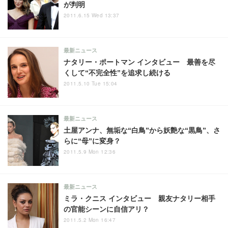
が判明
2011.6.15 Wed 13:37
最新ニュース
ナタリー・ポートマン インタビュー 最善を尽
くして“不完全性”を追求し続ける
2011.5.10 Tue 15:04
最新ニュース
土屋アンナ、無垢な“白鳥”から妖艶な“黒鳥”、さ
らに“母”に変身？
2011.5.9 Mon 12:36
最新ニュース
ミラ・クニス インタビュー 親友ナタリー相手
の官能シーンに自信アリ？
2011.5.2 Mon 16:47