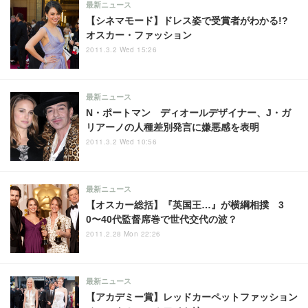
最新ニュース
【シネマモード】ドレス姿で受賞者がわかる!?
オスカー・ファッション
2011.3.2 Wed 15:26
最新ニュース
N・ポートマン ディオールデザイナー、J・ガ
リアーノの人種差別発言に嫌悪感を表明
2011.3.2 Wed 10:56
最新ニュース
【オスカー総括】『英国王…』が横綱相撲 3
0〜40代監督席巻で世代交代の波？
2011.2.28 Mon 22:26
最新ニュース
【アカデミー賞】レッドカーペットファッション