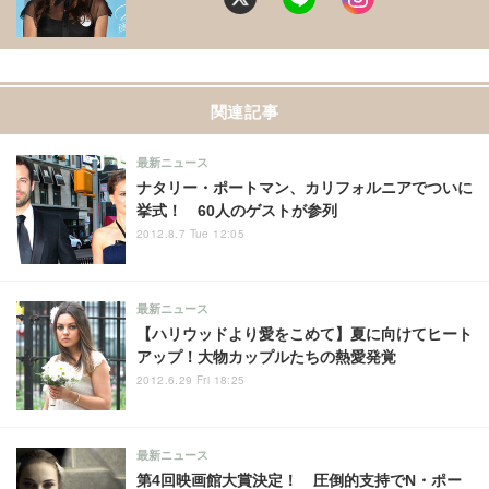
関連記事
最新ニュース
ナタリー・ポートマン、カリフォルニアでついに
挙式！ 60人のゲストが参列
2012.8.7 Tue 12:05
最新ニュース
【ハリウッドより愛をこめて】夏に向けてヒート
アップ！大物カップルたちの熱愛発覚
2012.6.29 Fri 18:25
最新ニュース
第4回映画館大賞決定！ 圧倒的支持でN・ポー