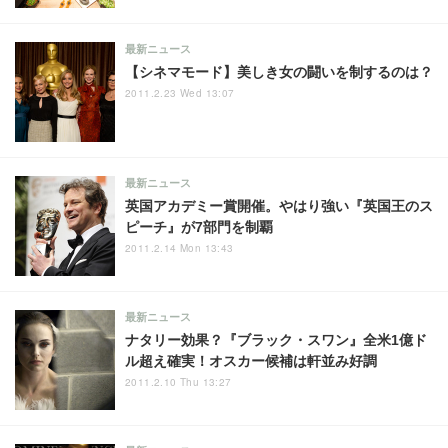
最新ニュース
【シネマモード】美しき女の闘いを制するのは？
2011.2.23 Wed 13:07
最新ニュース
英国アカデミー賞開催。やはり強い『英国王のス
ピーチ』が7部門を制覇
2011.2.14 Mon 13:43
最新ニュース
ナタリー効果？『ブラック・スワン』全米1億ド
ル超え確実！オスカー候補は軒並み好調
2011.2.10 Thu 13:27