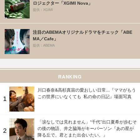
ロジェクター「XGIMI Nova」
提供：XGIMI
注目のABEMAオリジナルドラマをチェック「ABE
MA／Cafe」
提供：ABEMA
RANKING
川口春奈&高杉真宙の愛おしい日常...『ママがもう
この世界にいなくても 私の命の日記』場面写真
「涙なしでは見れません」“千代”出口夏希が歩むそ
の後の物語、井之脇海がキーパーソン『あの星が
降る丘で、君とまた出会いたい。』